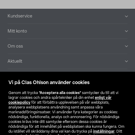
Sidfot
Kundservice
Mitt konto
Om oss
Aktuellt
Våra bolag
Vi på Clas Ohlson använder cookies
Hitta butik
Genom att trycka
”Acceptera alla cookies”
samtycker du till att vi
lagrar cookies och andra spårtekniker på din enhet
enligt vår
cookiepolicy
för att förbättra upplevelsen på vår webbplats,
SE
NO
FI
analysera webbplatsens användning samt anpassa våra
marknadsföringsinsatser. Vi använder fyra kategorier av cookies:
nödvändiga, funktionella, analys och annonsering. För nödvändiga
cookies krävs inte ditt samtycke eftersom dessa cookies är
nödvändiga för att innehållet på webbplatsen ska kunna fungera. Om
du istället vill skräddarsy dina val kan du trycka på
inställningar
. Ditt