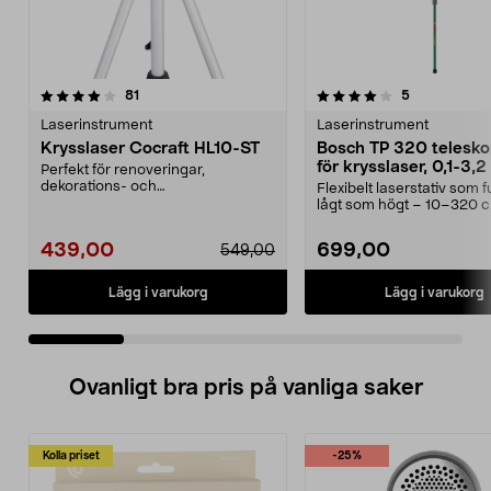
4.0 av 5 stjärnor
recensioner
4.5 av 5 stjärnor
recensioner
81
5
Laserinstrument
Laserinstrument
Krysslaser Cocraft HL10-ST
Bosch TP 320 telesko
för krysslaser, 0,1-3,
Perfekt för renoveringar,
dekorations- och
Flexibelt laserstativ som 
underhållsarbete. Underlättar när
lågt som högt – 10–320 
du ...
arbetshöjd. Bosch T...
439,00
699,00
549,00
Lägg i varukorg
Lägg i varukorg
Ovanligt bra pris på vanliga saker
Kolla priset
-25%