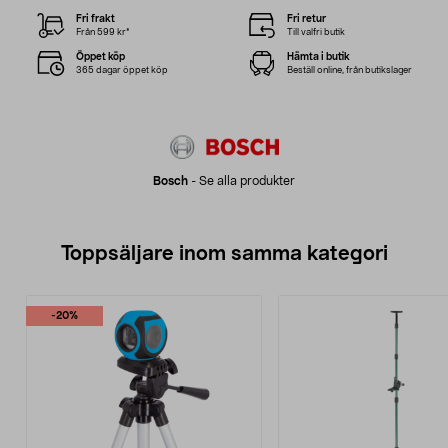
Fri frakt
Fri retur
Från 599 kr*
Till valfri butik
Öppet köp
Hämta i butik
365 dagar öppet köp
Beställ online, från butikslager
Bosch
-
Se alla produkter
Toppsäljare inom samma kategori
-20%