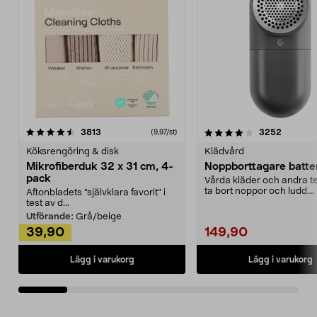
4.0av 5 stjärnor
recensioner
4.5av 5 stjärnor
recensio
3813
3252
(9,97/st)
Köksrengöring & disk
Klädvård
Mikrofiberduk 32 x 31 cm, 4-
Noppborttagare batter
pack
Vårda kläder och andra tex
ta bort noppor och ludd.
Aftonbladets "självklara favorit” i
Noppborttagaren fräs...
test av d...
Utförande:
Grå/beige
39,90
149,90
Lägg i varukorg
Lägg i varukorg