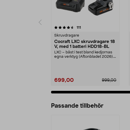
5 av 5 stjärnor
4.5 av 5 stjärnor
recensioner
111
Skruvdragare
Cocraft LXC skruvdragare 18
V, med 1 batteri HDD18-BL
LXC – bäst i test bland kedjornas
egna verktyg (Aftonbladet 2026).
Prisvärt set ...
699,00
999,00
Passande tillbehör