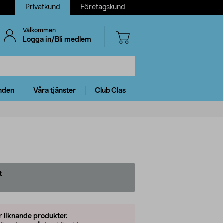
Privatkund
Företagskund
Välkommen
Logga in/Bli medlem
nden
Våra tjänster
Club Clas
t
er
liknande produkter.