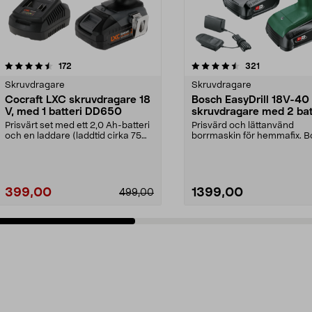
4.5 av 5 stjärnor
recensioner
4.5 av 5 stjärnor
recensioner
172
321
Skruvdragare
Skruvdragare
Cocraft LXC skruvdragare 18
Bosch EasyDrill 18V-40
V, med 1 batteri DD650
skruvdragare med 2 bat
Prisvärt set med ett 2,0 Ah-batteri
Prisvärd och lättanvänd
och en laddare (laddtid cirka 75
borrmaskin för hemmafix. 
minuter). C...
EasyDrill 18V-40 – borra ...
399,00
1399,00
499,00