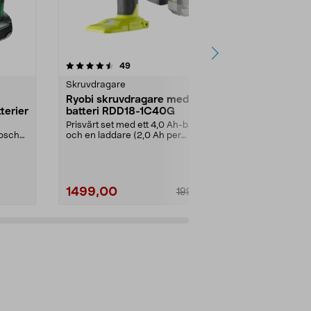
recensioner
4.5
49
0.0 av 5 stjärnor
Skruvdragare
Mutterdragar
Ryobi skruvdragare med 1
Cocraft LX
terier
batteri RDD18-1C40G
batteridriv
18 V
Prisvärt set med ett 4,0 Ah-batteri
För däckbyte
Bosch
och en laddare (2,0 Ah per
tunga skruvjo
timme). Ryobi RDD...
Cocraft LXC I..
1499,00
999,00
1999,00