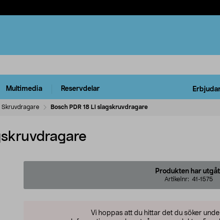
Multimedia
Reservdelar
Erbjuda
Skruvdragare
Bosch PDR 18 LI slagskruvdragare
gskruvdragare
Produkten har utgåt
Artikelnr:
41-1575
Vi hoppas att du hittar det du söker und