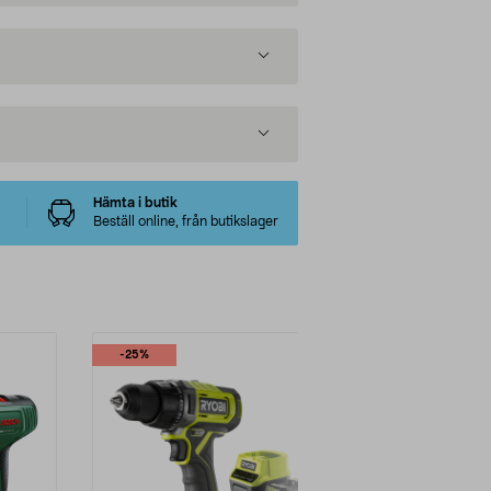
Hämta i butik
Beställ online, från butikslager
-25%
Multibuy
Nyhet