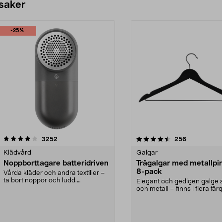
 saker
-25%
4.5av 5 stjärnor
recensioner
4.0av 5 stjärnor
recensioner
3252
256
Klädvård
Galgar
Noppborttagare batteridriven
Trägalgar med metallpi
8-pack
Vårda kläder och andra textilier –
ta bort noppor och ludd.
Elegant och gedigen galge a
Noppborttagaren fräs...
och metall – finns i flera färg
Galge med sv...