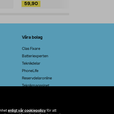
59,90
49,90
Lägg i varukorg
Lägg
Våra bolag
Clas Fixare
Batteriexperten
Teknikdelar
PhoneLife
Reservdelaronline
Teknikmagasinet
enhet
enligt vår cookiepolicy
för att