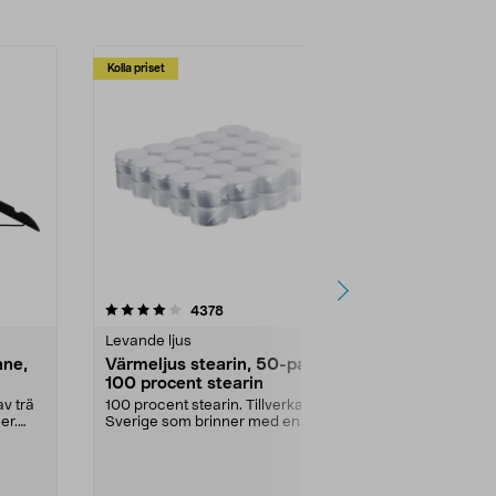
Kolla priset
Multibuy
4.5av 5 stjärnor
recensioner
4.5
4378
2
Levande ljus
Rengöringsm
nne,
Värmeljus stearin, 50-pack,
Bikarbonat
100 procent stearin
Ett allsidigt 
städning och 
v trä
100 procent stearin. Tillverkade i
ute. Städa med
er.
Sverige som brinner med en
vacker och sotfri ...