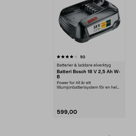
0av 5 stjärnor
recensioner
50
Batterier & laddare elverktyg
Batteri Bosch 18 V 2,5 Ah W-
B
Power for All är ett
litiumjonbatterisystem för en hel
serie Bosch-maskiner. Ett...
599,00
Lägg i varukorg