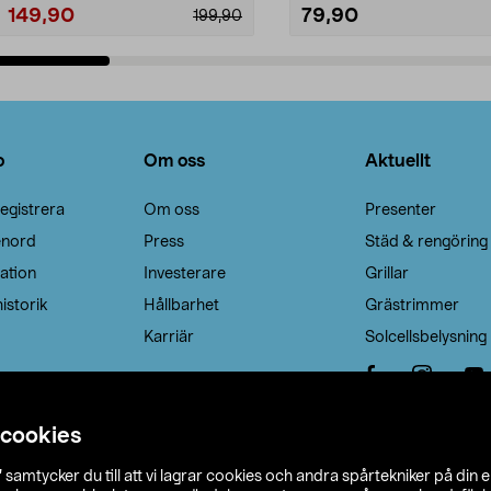
149,90
79,90
199,90
Lägg i varukorg
Lägg i varukorg
o
Om oss
Aktuellt
egistrera
Om oss
Presenter
enord
Press
Städ & rengöring
ation
Investerare
Grillar
istorik
Hållbarhet
Grästrimmer
Karriär
Solcellsbelysning
 cookies
”
samtycker du till att vi lagrar cookies och andra spårtekniker på din 