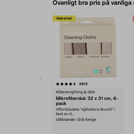
Ovanligt bra pris på vanliga
Kolla priset
5av 5 stjärnor
4.0av 5 stjärnor
recensioner
3813
Köksrengöring & disk
Mikrofiberduk 32 x 31 cm, 4-
pack
Aftonbladets "självklara favorit” i
test av d...
Utförande:
Grå/beige