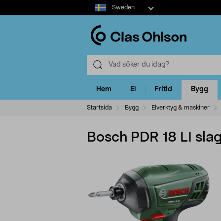
Select
Sweden
market
Hem
El
Fritid
Bygg
Startsida
Bygg
Elverktyg & maskiner
Bosch PDR 18 LI sla