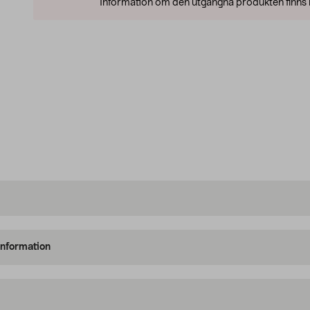
Information om den utgångna produkten finns l
information