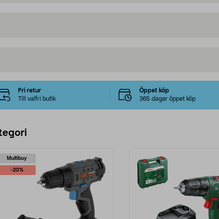
Fri retur
Öppet köp
Till valfri butik
365 dagar öppet köp
tegori
Multibuy
-20%