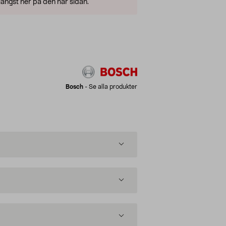
ängst ner på den här sidan.
Bosch
-
Se alla produkter