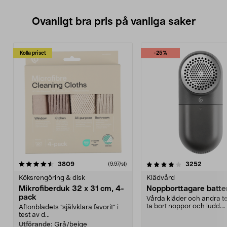
Ovanligt bra pris på vanliga saker
Kolla priset
-25%
4.0av 5 stjärnor
recensioner
4.5av 5 stjärnor
recensio
3809
3252
(9,97/st)
Köksrengöring & disk
Klädvård
Mikrofiberduk 32 x 31 cm, 4-
Noppborttagare batter
pack
Vårda kläder och andra tex
ta bort noppor och ludd.
Aftonbladets "självklara favorit” i
Noppborttagaren fräs...
test av d...
Utförande:
Grå/beige