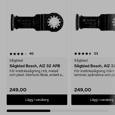
4.5av 5 stjärnor
recensioner
4.5av 5 stjärnor
recensione
40
33
Sågblad
Sågblad
Sågblad Bosch, AIZ 32 APB
Sågblad Bosch, AIZ 3
För instickssågning i trä, metall
För instickssågning i hårt 
och plast. Starlock-fäste, enkelt att
laminat, spånskiva och pl
byta til...
Starlock-fäste, en...
249,00
249,00
Lägg i varukorg
Lägg i varukorg