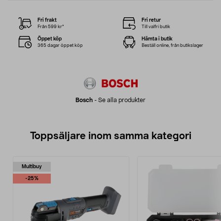
Fri frakt
Fri retur
Från 599 kr*
Till valfri butik
Öppet köp
Hämta i butik
365 dagar öppet köp
Beställ online, från butikslager
Bosch
-
Se alla produkter
Toppsäljare inom samma kategori
Multibuy
-25%