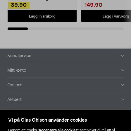
39,90
149,90
Lägg i varukorg
Lägg i varukorg
Sidfot
Kundservice
Mitt konto
Om oss
Aktuellt
Våra bolag
Vi på Clas Ohlson använder cookies
Hitta butik
Genom att trycka
”Acceptera alla cookies”
samtycker du till att vi