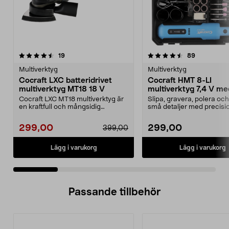
4.5 av 5 stjärnor
recensioner
4.5 av 5 stjärnor
recensione
19
89
Multiverktyg
Multiverktyg
Cocraft LXC batteridrivet
Cocraft HMT 8-LI
multiverktyg MT18 18 V
multiverktyg 7,4 V me
tillbehör
Cocraft LXC MT18 multiverktyg är
Slipa, gravera, polera oc
en kraftfull och mångsidig
små detaljer med precisi
allroundmaskin med m...
Cocraft HMT 8-LI –...
299,00
299,00
399,00
Lägg i varukorg
Lägg i varukorg
Passande tillbehör