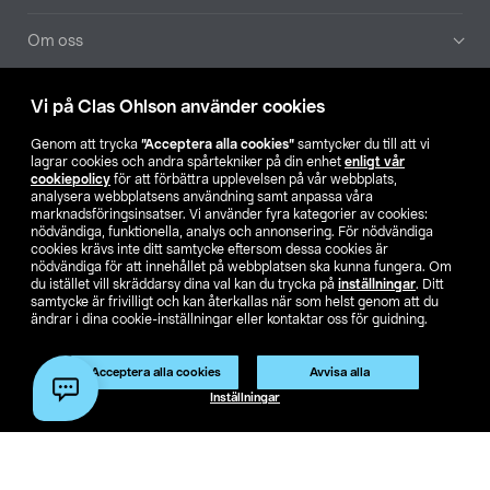
Om oss
Aktuellt
Vi på Clas Ohlson använder cookies
Genom att trycka
”Acceptera alla cookies”
samtycker du till att vi
Våra bolag
lagrar cookies och andra spårtekniker på din enhet
enligt vår
cookiepolicy
för att förbättra upplevelsen på vår webbplats,
analysera webbplatsens användning samt anpassa våra
Hitta butik
marknadsföringsinsatser. Vi använder fyra kategorier av cookies:
nödvändiga, funktionella, analys och annonsering. För nödvändiga
cookies krävs inte ditt samtycke eftersom dessa cookies är
SE
NO
FI
nödvändiga för att innehållet på webbplatsen ska kunna fungera. Om
du istället vill skräddarsy dina val kan du trycka på
inställningar
. Ditt
samtycke är frivilligt och kan återkallas när som helst genom att du
ändrar i dina cookie-inställningar eller kontaktar oss för guidning.
Acceptera alla cookies
Avvisa alla
Inställningar
Köpvillkor
Privacy statement
Klubbvillkor
För företag
Ändra till priser exklusive moms