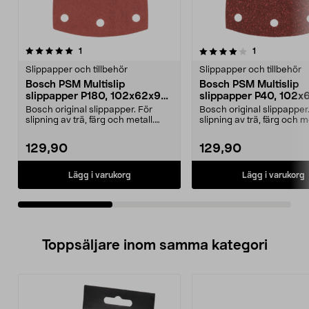
4.0av 5 stjärnor
recensioner
4.5av 5 stjärnor
recensioner
1
1
Slippapper och tillbehör
Slippapper och tillbehör
Bosch PSM Multislip
Bosch PSM Multislip
slippapper P180, 102x62x93
slippapper P40, 102
mm, 10-pack
mm, 10-pack
Bosch original slippapper. För
Bosch original slippapper
slipning av trä, färg och metall.
slipning av trä, färg och me
Kardborrefäste....
Kardborrefäste....
129,90
129,90
Lägg i varukorg
Lägg i varukorg
Toppsäljare inom samma kategori