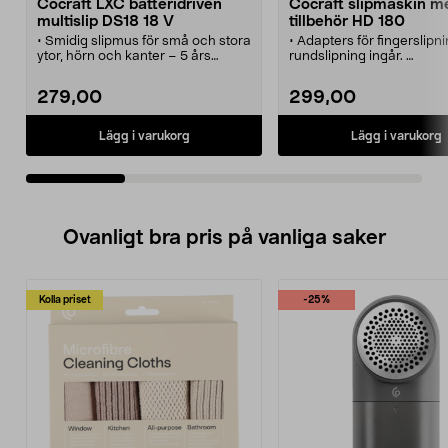
Cocraft LXC batteridriven
Cocraft slipmaskin m
multislip DS18 18 V
tillbehör HD 180
• Smidig slipmus för små och stora
• Adapters för fingerslipn
ytor, hörn och kanter – 5 års
rundslipning ingår.
garanti.
• Cocraft HD 180 – effekti
• Cocraft LXC DS18 – effektiv
multislip på 180 W och 5 
279,00
299,00
multislip med LED och batteridrift.
garanti.
• Kompakt slipmaskin med
• Slipa på runda former, i
dammuppsamlare för renare
utrymmen samt på små 
Lägg i varukorg
Lägg i varukorg
arbetsyta.
mellanstora ytor.
• Slipplatta med kardborrefäste –
• Slipmaskin med kardbor
3 slippapper (60, 80 och 120)
och dammuppsamlare.
ingår.
• 3 meter lång kabel. 1 x 3
• Maskin i LXC-serien.
slippapper ingår.
Litiumjonbatteri och laddare säljs
Ovanligt bra pris på vanliga saker
separat.
Kolla priset
-25%