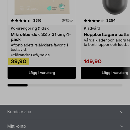
4.0av 5 stjärnor
recensioner
4.5av 5 stjärnor
recensio
3816
3254
(9,97/st)
Köksrengöring & disk
Klädvård
Mikrofiberduk 32 x 31 cm, 4-
Noppborttagare batter
pack
Vårda kläder och andra tex
ta bort noppor och ludd.
Aftonbladets "självklara favorit” i
Noppborttagaren fräs...
test av d...
Utförande:
Grå/beige
39,90
149,90
Lägg i varukorg
Lägg i varukorg
Sidfot
Kundservice
Mitt konto