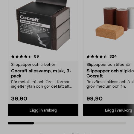
4.5 av 5 stjärnor
recensioner
4.0 av 5 stjärnor
recension
89
324
Slippapper och tillbehör
Slippapper och tillbehör
Cocraft slipsvamp, mjuk, 3-
Slippapper och slipkl
pack
Cocraft
För metall, trä och färg – formar
Bekväm slipkloss och 3 sli
sig efter ytan och gör det lätt att
grov, medium och fin.
slipa. Coc...
39,90
99,90
Lägg i varukorg
Lägg i varukorg