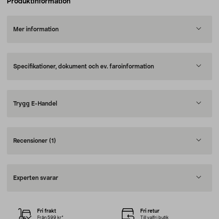
Produktinformation
Mer information
Specifikationer, dokument och ev. faroinformation
Trygg E-Handel
Recensioner
(1)
Experten svarar
Fri frakt
Fri retur
Från 599 kr*
Till valfri butik