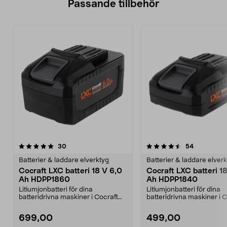
Passande tillbehör
4.5av 5 stjärnor
recensioner
4.5av 5 stjärnor
recensione
30
54
Batterier & laddare elverktyg
Batterier & laddare elver
Cocraft LXC batteri 18 V 6,0
Cocraft LXC batteri 1
Ah HDPP1860
Ah HDPP1840
Litiumjonbatteri för dina
Litiumjonbatteri för dina
batteridrivna maskiner i Cocraft
batteridrivna maskiner i 
LXC-systemet. Cocraft...
LXC-systemet. Cocraft...
699,00
499,00