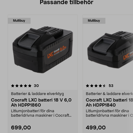
Passande tillbehör
Multibuy
Multibuy
4.5av 5 stjärnor
recensioner
4.5av 5 stjärnor
recensione
30
53
Batterier & laddare elverktyg
Batterier & laddare elver
Cocraft LXC batteri 18 V 6,0
Cocraft LXC batteri 1
Ah HDPP1860
Ah HDPP1840
Litiumjonbatteri för dina
Litiumjonbatteri för dina
batteridrivna maskiner i Cocraft
batteridrivna maskiner i 
LXC-systemet. Cocraft...
LXC-systemet. Cocraft...
699,00
499,00