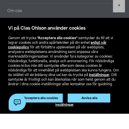
Product
+
quantity
Om oss
Aktuellt
Vi på Clas Ohlson använder cookies
Genom att trycka
”Acceptera alla cookies”
samtycker du till att vi
Våra bolag
lagrar cookies och andra spårtekniker på din enhet
enligt vår
cookiepolicy
för att förbättra upplevelsen på vår webbplats,
analysera webbplatsens användning samt anpassa våra
Hitta butik
marknadsföringsinsatser. Vi använder fyra kategorier av cookies:
nödvändiga, funktionella, analys och annonsering. För nödvändiga
cookies krävs inte ditt samtycke eftersom dessa cookies är
SE
NO
FI
nödvändiga för att innehållet på webbplatsen ska kunna fungera. Om
du istället vill skräddarsy dina val kan du trycka på
inställningar
. Ditt
samtycke är frivilligt och kan återkallas när som helst genom att du
ändrar i dina cookie-inställningar eller kontaktar oss för guidning.
Acceptera alla cookies
Avvisa alla
Lägg i varukorg
(1)
Inställningar
Köpvillkor
Privacy statement
Klubbvillkor
För företag
Ändra till priser exklusive moms