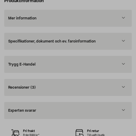
Produktinformation
Mer information
Specifikationer, dokument och ev. faroinformation
Trygg E-Handel
Recensioner
(3)
Experten svarar
Fri frakt
Fri retur
Från 599 kr*
Till valfri butik