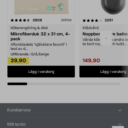
4.0av 5 stjärnor
recensioner
4.5av 5 stjärnor
recensio
3808
3251
(9,97/st)
Köksrengöring & disk
Klädvård
Mikrofiberduk 32 x 31 cm, 4-
Noppborttagare batter
-
pack
Vårda kläder och andra tex
ta bort noppor och ludd.
Aftonbladets "självklara favorit” i
Noppborttagaren fräs...
test av d...
Utförande:
Grå/beige
39,90
149,90
Lägg i varukorg
Lägg i varukorg
Sidfot
Kundservice
Mitt konto