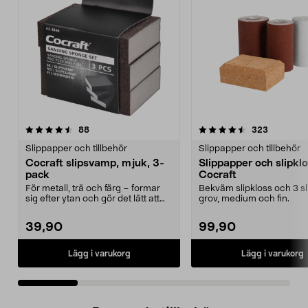
4.5 av 5 stjärnor
recensioner
4.5 av 5 stjärnor
recension
88
323
Slippapper och tillbehör
Slippapper och tillbehör
Cocraft slipsvamp, mjuk, 3-
Slippapper och slipkl
pack
Cocraft
För metall, trä och färg – formar
Bekväm slipkloss och 3 sli
sig efter ytan och gör det lätt att
grov, medium och fin.
slipa. Coc...
39,90
99,90
Lägg i varukorg
Lägg i varukorg