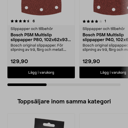
4.0av 5 stjärnor
recensioner
5.0av 5 stjärnor
recensioner
6
1
Slippapper och tillbehör
Slippapper och tillbehör
Bosch PSM Multislip
Bosch PSM Multislip
slippapper P80, 102x62x93
slippapper P40, 102
mm, 10-pack
mm, 10-pack
Bosch original slippapper. För
Bosch original slippapper
slipning av trä, färg och metall.
slipning av trä, färg och me
Kardborrefäste....
Kardborrefäste....
129,90
129,90
Lägg i varukorg
Lägg i varukorg
Toppsäljare inom samma kategori