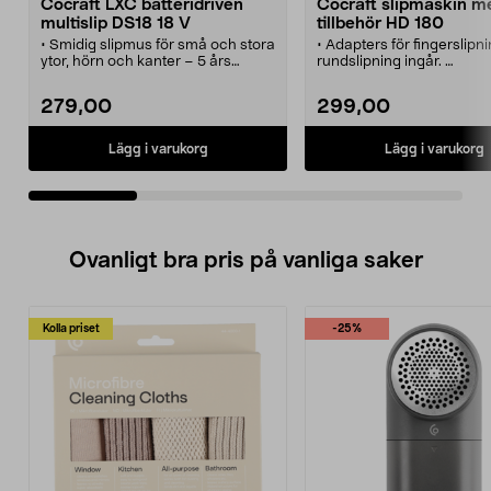
Cocraft LXC batteridriven
Cocraft slipmaskin m
multislip DS18 18 V
tillbehör HD 180
• Smidig slipmus för små och stora
• Adapters för fingerslipn
ytor, hörn och kanter – 5 års
rundslipning ingår.
garanti.
• Cocraft HD 180 – effekti
• Cocraft LXC DS18 – effektiv
multislip på 180 W och 5 
279,00
299,00
multislip med LED och batteridrift.
garanti.
• Kompakt slipmaskin med
• Slipa på runda former, i
dammuppsamlare för renare
utrymmen samt på små 
Lägg i varukorg
Lägg i varukorg
arbetsyta.
mellanstora ytor.
• Slipplatta med kardborrefäste –
• Slipmaskin med kardbor
3 slippapper (60, 80 och 120)
och dammuppsamlare.
ingår.
• 3 meter lång kabel. 1 x 3
• Maskin i LXC-serien.
slippapper ingår.
Litiumjonbatteri och laddare säljs
Ovanligt bra pris på vanliga saker
separat.
Kolla priset
-25%