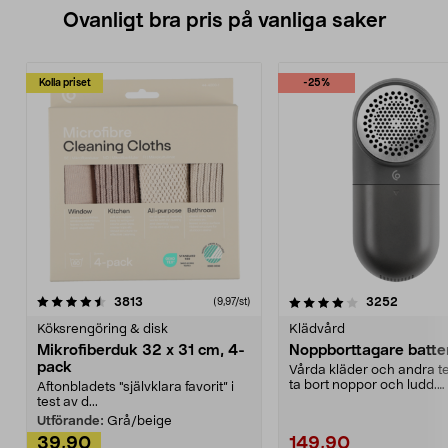
Ovanligt bra pris på vanliga saker
Kolla priset
-25%
4.0av 5 stjärnor
recensioner
4.5av 5 stjärnor
recensio
3813
3252
(9,97/st)
Köksrengöring & disk
Klädvård
Mikrofiberduk 32 x 31 cm, 4-
Noppborttagare batter
pack
Vårda kläder och andra tex
ta bort noppor och ludd.
Aftonbladets "självklara favorit” i
Noppborttagaren fräs...
test av d...
Utförande:
Grå/beige
39,90
149,90