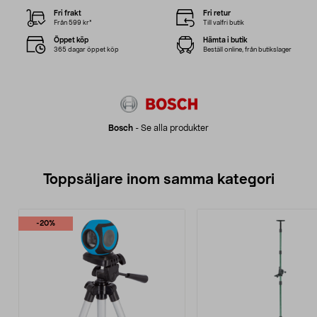
Fri frakt
Fri retur
Från 599 kr*
Till valfri butik
Öppet köp
Hämta i butik
365 dagar öppet köp
Beställ online, från butikslager
Bosch
-
Se alla produkter
Toppsäljare inom samma kategori
-20%