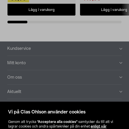
Lägg i varukorg
Lägg i varukorg
Sidfot
Kundservice
Mitt konto
Om oss
Aktuellt
Våra bolag
Vi på Clas Ohlson använder cookies
Hitta butik
Genom att trycka
”Acceptera alla cookies”
samtycker du till att vi
lagrar cookies och andra spårtekniker på din enhet
enligt vår