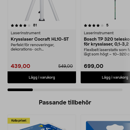
4.0 av 5 stjärnor
recensioner
4.5 av 5 stjärnor
recensioner
81
5
Laserinstrument
Laserinstrument
Krysslaser Cocraft HL10-ST
Bosch TP 320 telesko
för krysslaser, 0,1-3,
Perfekt för renoveringar,
dekorations- och
Flexibelt laserstativ som 
underhållsarbete. Underlättar när
lågt som högt – 10–320 
du ...
arbetshöjd. Bosch T...
439,00
699,00
549,00
Lägg i varukorg
Lägg i varukorg
Passande tillbehör
Kolla priset