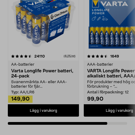
4.5av 5 stjärnor
recensioner
recensio
24110
1649
(6,25/st)
AA-batterier
AAA-batterier
Varta Longlife Power batteri,
VARTA Longlife Power
24-pack
alkaliskt batteri, AA
Svanenmärkta AA- eller AAA-
För produkter med hög oc
batterier för fjär...
förbrukning – ”...
Typ:
AA/LR6
Antal i förpackning:
12
149,90
99,90
Lägg i varukorg
Lägg i varukorg