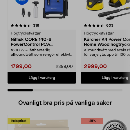
4.5 av 5 stjärnor
recensioner
4.5 av 5 stjärnor
recension
316
603
Högtryckstvättar
Högtryckstvättar
Nilfisk CORE 140-6
Kärcher K4 Power Con
PowerControl PCA
Home Wood högtrycks
högtryckstvätt
1800 W – lätthanterlig
Allroundtvätt med exakt rä
allroundtvätt som rengör effektivt
för varje yta, upp till 130 b
med bara vatten. Nilfi...
Kärcher K4 P...
1799,00
2999,00
2399,00
Lägg i varukorg
Lägg i varukorg
Ovanligt bra pris på vanliga saker
Kolla priset
-25%