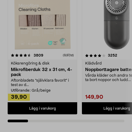
4.0av 5 stjärnor
recensioner
4.5av 5 stjärnor
recensio
3809
3252
(9,97/st)
Köksrengöring & disk
Klädvård
Mikrofiberduk 32 x 31 cm, 4-
Noppborttagare batter
pack
Vårda kläder och andra tex
ta bort noppor och ludd.
Aftonbladets "självklara favorit” i
Noppborttagaren fräs...
test av d...
Utförande:
Grå/beige
39,90
149,90
Lägg i varukorg
Lägg i varukorg