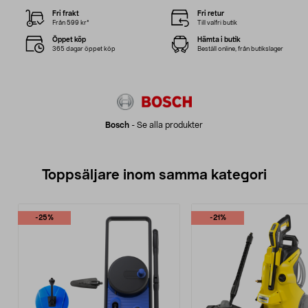
Fri frakt
Fri retur
Från 599 kr*
Till valfri butik
Öppet köp
Hämta i butik
365 dagar öppet köp
Beställ online, från butikslager
Bosch
-
Se alla produkter
Toppsäljare inom samma kategori
-25%
-21%