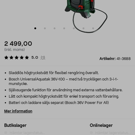
2 499,00
(inkl. moms)
5.0
(
1
)
Artikelnr:
41-3688
Sladdlös högtryckstvätt för flexibel rengöring överallt.
Bosch UniversalAquatak 36V-100 – med två trycklägen och 3-i-1-
munstycke.
Självsugande funktion för användning med externa vattenbehållare.
Lätt och kompakt högtryckstvätt för enkel transport och förvaring.
Batteri och laddare säljs separat (Bosch 36V Power For All)
Mer information
Butikslager
Onlinelager
Hämtar lagerstatus...
Hämtar lagerstatus...