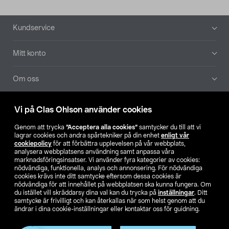
Sidfot
Kundservice
Mitt konto
Om oss
Aktuellt
Vi på Clas Ohlson använder cookies
Genom att trycka
”Acceptera alla cookies”
samtycker du till att vi
Våra bolag
lagrar cookies och andra spårtekniker på din enhet
enligt vår
cookiepolicy
för att förbättra upplevelsen på vår webbplats,
analysera webbplatsens användning samt anpassa våra
Hitta butik
marknadsföringsinsatser. Vi använder fyra kategorier av cookies:
nödvändiga, funktionella, analys och annonsering. För nödvändiga
cookies krävs inte ditt samtycke eftersom dessa cookies är
SE
NO
FI
nödvändiga för att innehållet på webbplatsen ska kunna fungera. Om
du istället vill skräddarsy dina val kan du trycka på
inställningar
. Ditt
samtycke är frivilligt och kan återkallas när som helst genom att du
ändrar i dina cookie-inställningar eller kontaktar oss för guidning.