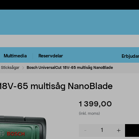
Multimedia
Reservdelar
Erbjuda
Sticksågar
Bosch UniversalCut 18V-65 multisåg NanoBlade
 18V-65 multisåg NanoBlade
1 399,00
(inkl. moms)
Product
quantity