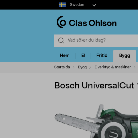
Select
Sweden
market
Hem
El
Fritid
Bygg
Startsida
Bygg
Elverktyg & maskiner
Bosch UniversalCut