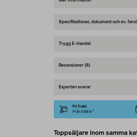
Mer information
Specifikationer, dokument och ev. faro
Trygg E-Handel
Recensioner
(8)
Experten svarar
Fri frakt
Från 599 kr*
Toppsäljare inom samma ka