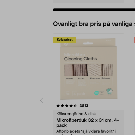
Ovanligt bra pris på vanliga
Kolla priset
5av 5 stjärnor
4.0av 5 stjärnor
recensioner
3813
Köksrengöring & disk
Mikrofiberduk 32 x 31 cm, 4-
pack
Aftonbladets "självklara favorit” i