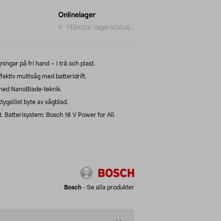
Onlinelager
Hämtar lagerstatus...
ingar på fri hand – i trä och plast.
ktiv multisåg med batteridrift.
 med NanoBlade-teknik.
ygslöst byte av sågblad.
t. Batterisystem: Bosch 18 V Power for All.
Bosch
-
Se alla produkter