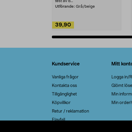
test av d...
Utförande:
Grå/beige
39,90
Lägg i varukorg
Sidfot
Kundservice
Mitt kont
Vanliga frågor
Logga in/R
Kontakta oss
Glömt lös
Tillgänglighet
Min inform
Köpvillkor
Min orderh
Retur / reklamation
Elavfall
Cookie policy