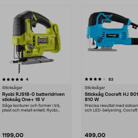
4.0 av 5 stjärnor
recensioner
5.0 av 5 stjärnor
recensioner
4
83
Sticksågar
Sticksågar
Ryobi RJS18-0 batteridriven
Sticksåg Cocraft HJ 801
sticksåg One+ 18 V
810 W
Såga konturer och former i trä,
Precisa resultat med sidoa
plast och metall enkelt. Ryobi
och LED-belysning. Cocraft
RJS18-0 – batteri...
801-T – lätt och s...
1199,00
499,00