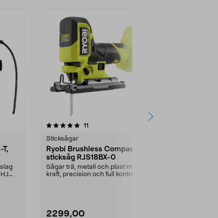
5.0 av 5 stjärnor
recensioner
5.0
11
1
Sticksågar
Sticksågar
-T,
Ryobi Brushless Compact
Bosch Adv
sticksåg RJS18BX-0
sticksåg, ba
nslag
Sågar trä, metall och plast med
Såga 140 mm
 HJ
kraft, precision och full kontroll.
metall/20 mm
Ryobi Brushl...
slaglängd. B
2299,00
1599,00