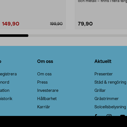
Noppborttagaren fräs...
och metall – finns i flera färg
Galge med sv...
149,90
79,90
199,90
Lägg i varukorg
Lägg i varukorg
o
Om oss
Aktuellt
egistrera
Om oss
Presenter
enord
Press
Städ & rengöring
ation
Investerare
Grillar
istorik
Hållbarhet
Grästrimmer
Karriär
Solcellsbelysning