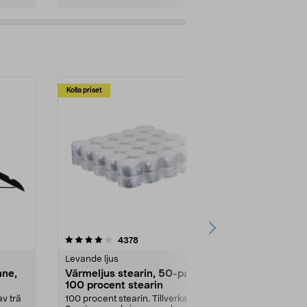
Kolla priset
Multibuy
4.5av 5 stjärnor
recensioner
4.5
4378
2
Levande ljus
Rengöringsm
nne,
Värmeljus stearin, 50-pack,
Bikarbonat
100 procent stearin
Ett allsidigt 
städning och 
v trä
100 procent stearin. Tillverkade i