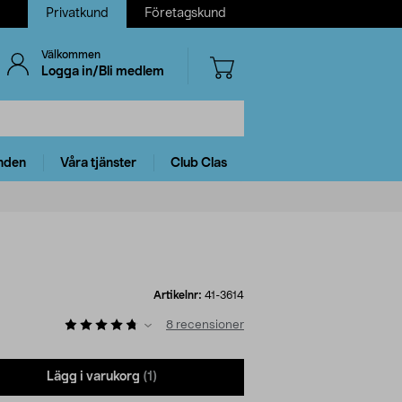
Privatkund
Företagskund
Välkommen
Logga in/Bli medlem
nden
Våra tjänster
Club Clas
Artikelnr:
41-3614
8
recensioner
Lägg i varukorg
(1)