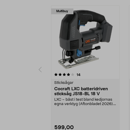
Multibuy
0 av 5 stjärnor
5.0 av 5 stjärnor
recensioner
14
Sticksågar
Cocraft LXC batteridriven
sticksåg JS18-BL 18 V
LXC – bäst i test bland kedjornas
egna verktyg (Aftonbladet 2026).
Cocraft LXC J...
599,00