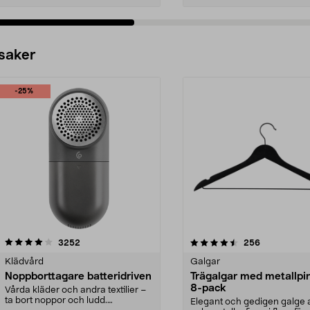
 saker
-25%
4.5av 5 stjärnor
recensioner
4.0av 5 stjärnor
recensioner
3252
256
Klädvård
Galgar
Noppborttagare batteridriven
Trägalgar med metallpi
8-pack
Vårda kläder och andra textilier –
ta bort noppor och ludd.
Elegant och gedigen galge a