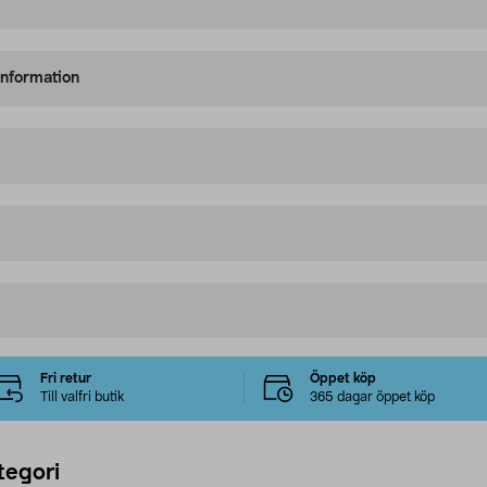
information
Fri retur
Öppet köp
Till valfri butik
365 dagar öppet köp
tegori