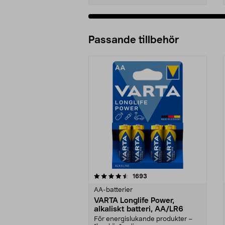
Passande tillbehör
5av 5 stjärnor
4.5av 5 stjärnor
recensioner
1693
AA-batterier
VARTA Longlife Power,
alkaliskt batteri, AA/LR6
För energislukande produkter –