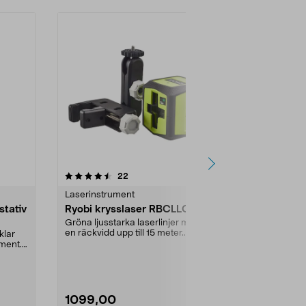
4.5 av 5 stjärnor
recensioner
4.5
22
9
Laserinstrument
Laserinstrum
stativ
Ryobi krysslaser RBCLLG1
Cocraft H
krysslaser,
Gröna ljusstarka laserlinjer med
grön
en räckvidd upp till 15 meter.
klar
3 gröna, spikr
Krysslaser Ryobi...
ment.
sekunder – rä
meter. Cocraf.
1099,00
1299,00