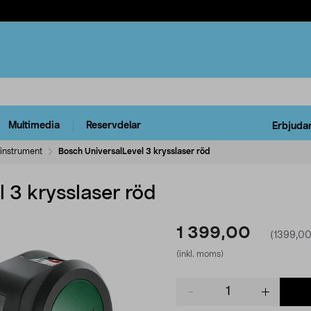
Multimedia
Reservdelar
Erbjuda
instrument
Bosch UniversalLevel 3 krysslaser röd
 3 krysslaser röd
1 399,00
(1399,00
(inkl. moms)
Product
quantity