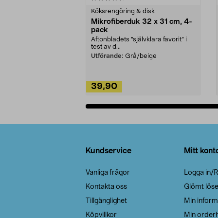
Köksrengöring & disk
Mikrofiberduk 32 x 31 cm, 4-
pack
Aftonbladets "självklara favorit” i
test av d...
Utförande:
Grå/beige
39,90
Lägg i varukorg
Sidfot
Kundservice
Mitt kont
Vanliga frågor
Logga in/R
Kontakta oss
Glömt lös
Tillgänglighet
Min inform
Köpvillkor
Min orderh