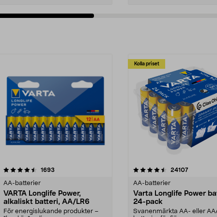
Kolla priset
4.5av 5 stjärnor
recensioner
recension
1693
24107
AA-batterier
AA-batterier
VARTA Longlife Power,
Varta Longlife Power bat
alkaliskt batteri, AA/LR6
24-pack
För energislukande produkter –
Svanenmärkta AA- eller AA