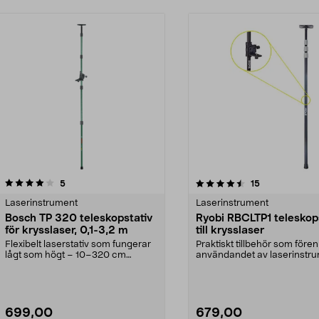
4.5 av 5 stjärnor
recensioner
4.5 av 5 stjärnor
recensioner
5
15
Laserinstrument
Laserinstrument
Bosch TP 320 teleskopstativ
Ryobi RBCLTP1 teleskop
för krysslaser, 0,1-3,2 m
till krysslaser
Flexibelt laserstativ som fungerar
Praktiskt tillbehör som fören
lågt som högt – 10–320 cm
användandet av laserinstru
arbetshöjd. Bosch T...
Ryobi RBCLTP1 ...
699,00
679,00