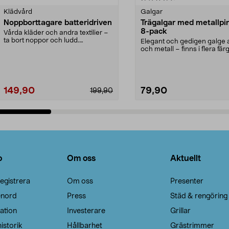
Klädvård
Galgar
Noppborttagare batteridriven
Trägalgar med metallpi
8-pack
Vårda kläder och andra textilier –
ta bort noppor och ludd.
Elegant och gedigen galge a
Noppborttagaren fräs...
och metall – finns i flera färg
Galge med sv...
149,90
79,90
199,90
Lägg i varukorg
Lägg i varukorg
o
Om oss
Aktuellt
egistrera
Om oss
Presenter
enord
Press
Städ & rengöring
ation
Investerare
Grillar
istorik
Hållbarhet
Grästrimmer