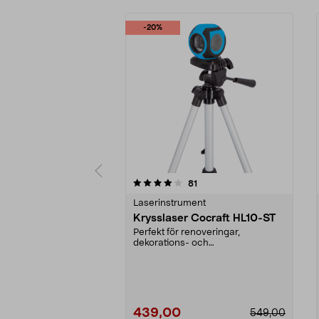
-20%
0 av 5 stjärnor
4.0 av 5 stjärnor
recensioner
81
Laserinstrument
Krysslaser Cocraft HL10-ST
Perfekt för renoveringar,
dekorations- och
underhållsarbete. Underlättar när
du ...
439,00
549,00