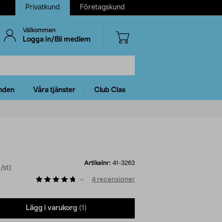
Privatkund
Företagskund
Välkommen
Logga in/Bli medlem
nden
Våra tjänster
Club Clas
Artikelnr:
41-3263
/st)
4
recensioner
Lägg i varukorg
(1)