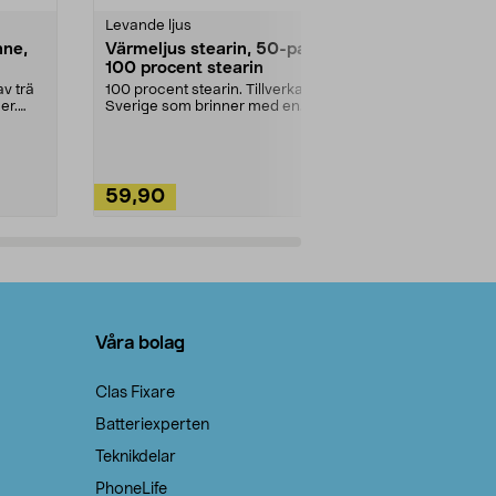
Levande ljus
Rengöringsm
nne,
Värmeljus stearin, 50-pack,
Bikarbonat
100 procent stearin
Ett allsidigt 
städning och 
v trä
100 procent stearin. Tillverkade i
ute. Städa med
er.
Sverige som brinner med en
vacker och sotfri ...
59,90
49,90
Lägg i varukorg
Lägg
Våra bolag
Clas Fixare
Batteriexperten
Teknikdelar
PhoneLife