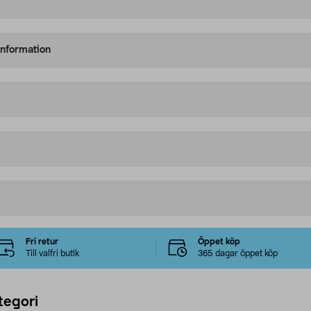
information
Fri retur
Öppet köp
Till valfri butik
365 dagar öppet köp
tegori