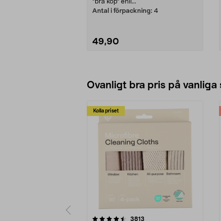
”bra köp” enli...
Antal i förpackning:
4
49,90
Lägg i varukorg
Ovanligt bra pris på vanliga
Kolla priset
5av 5 stjärnor
4.0av 5 stjärnor
recensioner
3813