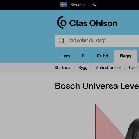
Select
Sweden
market
Hem
El
Fritid
Bygg
Startsida
Bygg
Mätinstrument
Laser
Bosch UniversalLevel