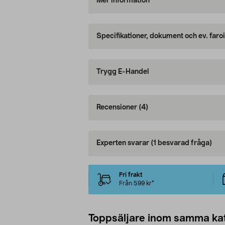
Mer information
Specifikationer, dokument och ev. faro
Trygg E-Handel
Recensioner
(4)
Experten svarar
(1 besvarad fråga)
Fri frakt
Från 599 kr*
Toppsäljare inom samma ka