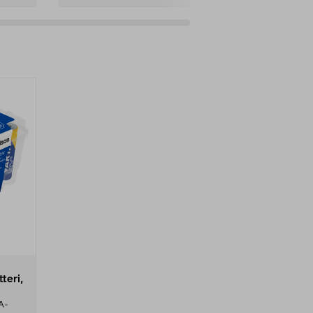
er
teri,
A-