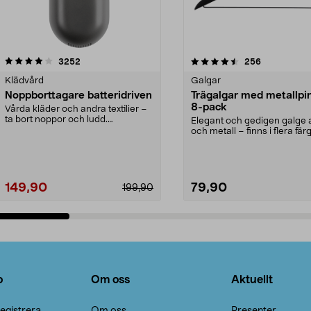
4.5av 5 stjärnor
recensioner
4.0av 5 stjärnor
recensioner
3252
256
Klädvård
Galgar
Noppborttagare batteridriven
Trägalgar med metallpi
8-pack
Vårda kläder och andra textilier –
ta bort noppor och ludd.
Elegant och gedigen galge a
Noppborttagaren fräs...
och metall – finns i flera färg
Galge med sv...
149,90
79,90
199,90
Lägg i varukorg
Lägg i varukorg
o
Om oss
Aktuellt
egistrera
Om oss
Presenter