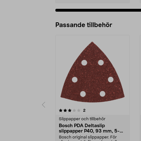
Passande tillbehör
0av 5 stjärnor
5.0av 5 stjärnor
recensioner
2
Slippapper och tillbehör
Bosch PDA Deltaslip
slippapper P40, 93 mm, 5-
pack
Bosch original slippapper. För