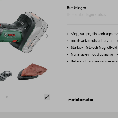
Butikslager
Hämtar lagerstatus...
Såga, skrapa, slipa och kapa m
Bosch UniversalMulti 18V-32 – ef
Starlock-fäste och MagnetHold f
Multimaskin med djupanslag i fyr
Batteri och laddare säljs separa
Mer information