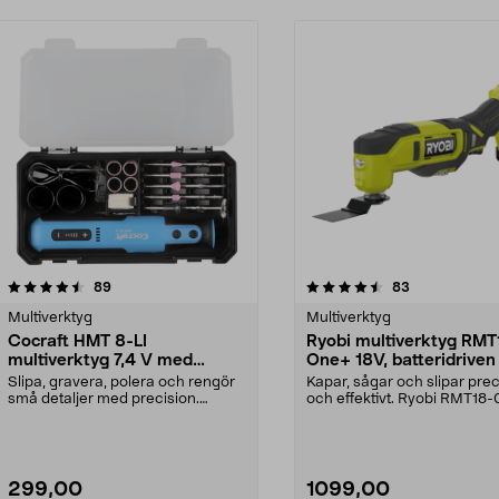
4.5 av 5 stjärnor
recensioner
4.5 av 5 stjärnor
recensioner
89
83
Multiverktyg
Multiverktyg
Cocraft HMT 8-LI
Ryobi multiverktyg RM
multiverktyg 7,4 V med
One+ 18V, batteridriven
tillbehör
Slipa, gravera, polera och rengör
Kapar, sågar och slipar prec
små detaljer med precision.
och effektivt. Ryobi RMT18-
Cocraft HMT 8-LI –...
sladdlöst multive...
299,00
1099,00