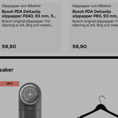
Slippapper och tillbehör
Slippapper och tillbehör
Bosch PDA Deltaslip
Bosch PDA Deltaslip
slippapper P240, 93 mm, 5-
slippapper P80, 93 mm,
pack
pack
Bosch original slippapper. För
Bosch original slippapper. F
slipning av trä, färg och metall.
slipning av trä, färg och meta
Kardborrefäste....
Kardborrefäste....
59,90
59,90
Lägg i varukorg
Lägg i varukorg
 saker
-25%