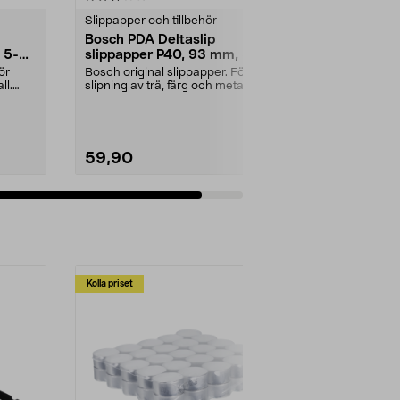
Slippapper och tillbehör
Bosch PDA Deltaslip
 5-
slippapper P40, 93 mm, 5-
pack
ör
Bosch original slippapper. För
ll.
slipning av trä, färg och metall.
Kardborrefäste....
59,90
Lägg i varukorg
Kolla priset
Multibuy