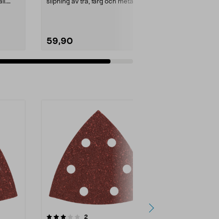
ll.
slipning av trä, färg och metall.
Kardborrefäste....
59,90
Lägg i varukorg
recensioner
2