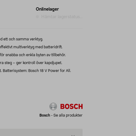
Onlinelager
Hämtar lagerstatus...
ed ett och samma verktyg.
fektivt multiverktyg med batteridrift.
ör snabba och enkla byten av tillbehör.
a steg – ger kontroll över kapdjupet.
t. Batterisystem: Bosch 18 V Power for All.
Bosch
-
Se alla produkter