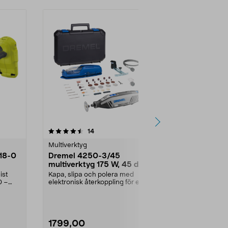
5.0 av 5 stjärnor
recensioner
4.5
14
6
Multiverktyg
Multiverktyg
T18-0
Dremel 4250-3/45
Ryobi mult
multiverktyg 175 W, 45 delar
One+ 18 V 
ist
Kapa, slipa och polera med
Bäst i test 20
0 –
elektronisk återkoppling för extra
toppklass och
kraft. Dremel 4250...
enligt tidninge
1799,00
1999,00