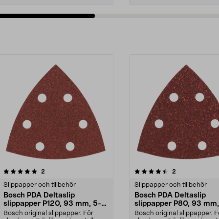
4.5av 5 stjärnor
recensioner
recensioner
2
2
0.0 av 5 stjärnor
Slippapper och tillbehör
Slippapper och tillbehör
Bosch PDA Deltaslip
Bosch PDA Deltaslip
slippapper P120, 93 mm, 5-
slippapper P80, 93 mm,
pack
pack
Bosch original slippapper. För
Bosch original slippapper. F