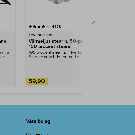
4.5av 5 stjärnor
recensioner
4.5
4378
2
Levande ljus
Rengöringsm
nne,
Värmeljus stearin, 50-pack,
Bikarbonat
100 procent stearin
Ett allsidigt 
städning och 
v trä
100 procent stearin. Tillverkade i
ute. Städa med
er.
Sverige som brinner med en
vacker och sotfri ...
59,90
49,90
Lägg i varukorg
Lägg
Våra bolag
Clas Fixare