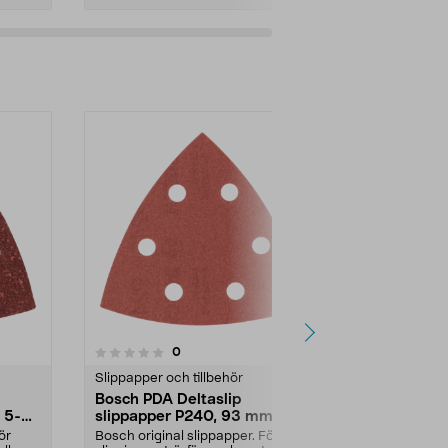
recensioner
0
Slippapper och tillbehör
Bosch PDA Deltaslip
 5-
slippapper P240, 93 mm, 5-
pack
ör
Bosch original slippapper. För