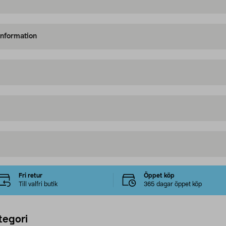
information
Fri retur
Öppet köp
Till valfri butik
365 dagar öppet köp
tegori