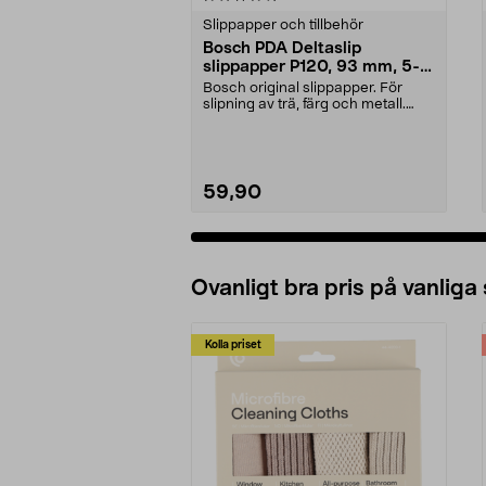
Slippapper och tillbehör
Bosch PDA Deltaslip
slippapper P120, 93 mm, 5-
pack
Bosch original slippapper. För
slipning av trä, färg och metall.
Kardborrefäste....
59,90
Lägg i varukorg
Ovanligt bra pris på vanliga
Kolla priset