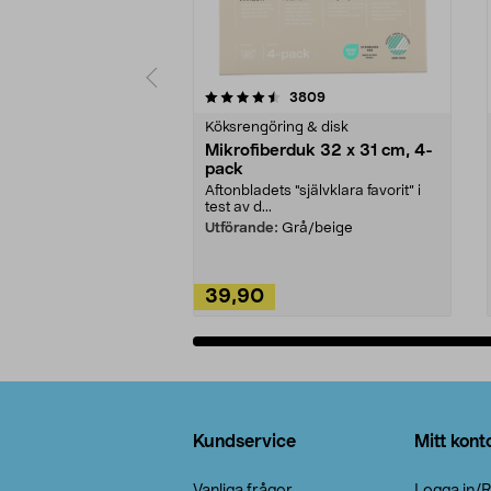
5av 5 stjärnor
4.0av 5 stjärnor
recensioner
3809
Köksrengöring & disk
Mikrofiberduk 32 x 31 cm, 4-
pack
Aftonbladets "självklara favorit” i
test av d...
Utförande:
Grå/beige
39,90
Lägg i varukorg
Sidfot
Kundservice
Mitt kont
Vanliga frågor
Logga in/R