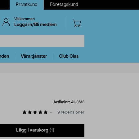
Privatkund
Företagskund
Välkommen
Logga in/Bli medlem
nden
Våra tjänster
Club Clas
Artikelnr:
41-3613
9
recensioner
Lägg i varukorg
(1)