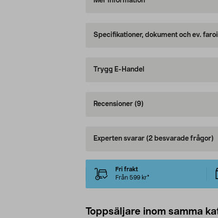
Mer information
Specifikationer, dokument och ev. faro
Trygg E-Handel
Recensioner
(9)
Experten svarar
(2 besvarade frågor)
Fri frakt
Från 599 kr*
Toppsäljare inom samma ka