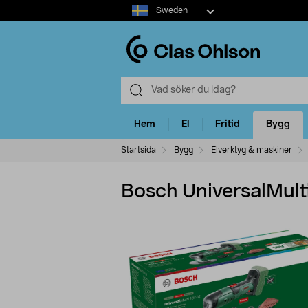
Select
Sweden
market
Hem
El
Fritid
Bygg
Startsida
Bygg
Elverktyg & maskiner
Bosch UniversalMulti