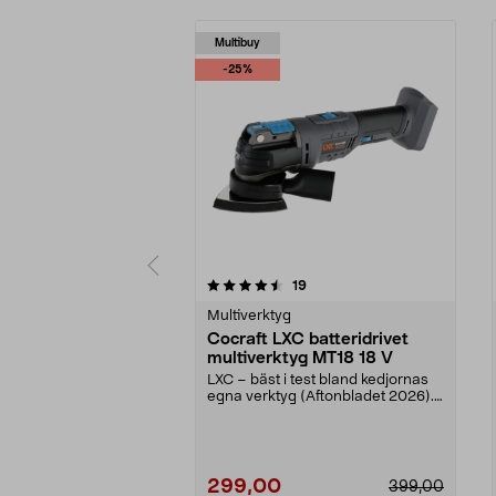
Multibuy
-25%
5 av 5 stjärnor
4.5 av 5 stjärnor
recensioner
19
Multiverktyg
Cocraft LXC batteridrivet
multiverktyg MT18 18 V
LXC – bäst i test bland kedjornas
egna verktyg (Aftonbladet 2026).
Cocraft LXC M...
299,00
399,00