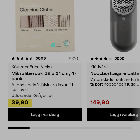
4.0av 5 stjärnor
recensioner
4.5av 5 stjärnor
recensio
3809
3252
(9,97/st)
Köksrengöring & disk
Klädvård
Mikrofiberduk 32 x 31 cm, 4-
Noppborttagare batter
pack
Vårda kläder och andra tex
ta bort noppor och ludd.
Aftonbladets "självklara favorit” i
Noppborttagaren fräs...
test av d...
Utförande:
Grå/beige
39,90
149,90
Lägg i varukorg
Lägg i varukorg