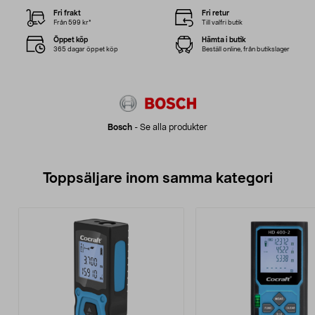
Fri frakt
Fri retur
Från 599 kr*
Till valfri butik
Öppet köp
Hämta i butik
365 dagar öppet köp
Beställ online, från butikslager
Bosch
-
Se alla produkter
Toppsäljare inom samma kategori