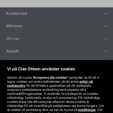
Sidfot
Kundservice
Mitt konto
Om oss
Aktuellt
Våra bolag
Vi på Clas Ohlson använder cookies
Hitta butik
Genom att trycka
”Acceptera alla cookies”
samtycker du till att vi
lagrar cookies och andra spårtekniker på din enhet
enligt vår
cookiepolicy
för att förbättra upplevelsen på vår webbplats,
SE
NO
FI
analysera webbplatsens användning samt anpassa våra
marknadsföringsinsatser. Vi använder fyra kategorier av cookies:
nödvändiga, funktionella, analys och annonsering. För nödvändiga
cookies krävs inte ditt samtycke eftersom dessa cookies är
nödvändiga för att innehållet på webbplatsen ska kunna fungera. Om
du istället vill skräddarsy dina val kan du trycka på
inställningar
. Ditt