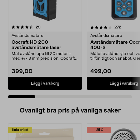
4.0 av 5 stjärnor
recensioner
4.5 av 5 stjärnor
recension
29
272
Avståndsmätare
Avståndsmätare
Cocraft HD 200
Avståndsmätare Cocr
avståndsmätare laser
400-2
Mät avstånd upp till 20 meter –
Mäter avstånd, yta och v
med +/- 3 mm precision. Cocraft
tillförlitligt och snabbt. G
HD 200 avståndsm...
resultat även...
399,00
499,00
Lägg i varukorg
Lägg i varukorg
Ovanligt bra pris på vanliga saker
Kolla priset
-25%