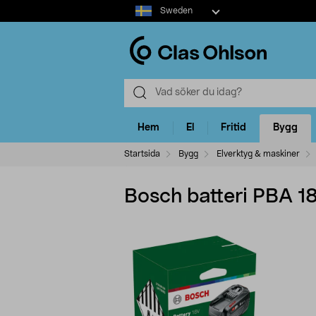
Select
Sweden
market
Hem
El
Fritid
Bygg
Startsida
Bygg
Elverktyg & maskiner
Bosch batteri PBA 1