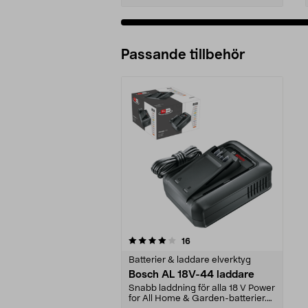
Passande tillbehör
0av 5 stjärnor
recensioner
16
Batterier & laddare elverktyg
Bosch AL 18V-44 laddare
Snabb laddning för alla 18 V Power
for All Home & Garden-batterier.