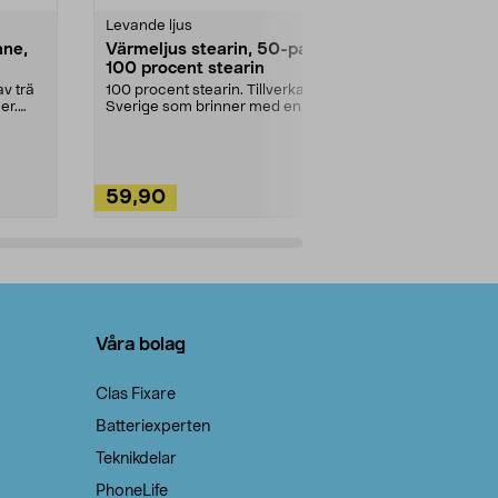
Levande ljus
Rengöringsm
nne,
Värmeljus stearin, 50-pack,
Bikarbonat
100 procent stearin
Ett allsidigt 
städning och 
v trä
100 procent stearin. Tillverkade i
ute. Städa med
er.
Sverige som brinner med en
vacker och sotfri ...
59,90
49,90
Lägg i varukorg
Lägg
Våra bolag
Clas Fixare
Batteriexperten
Teknikdelar
PhoneLife