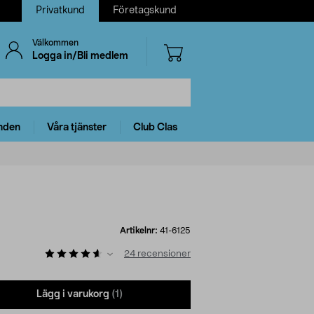
Privatkund
Företagskund
Välkommen
Logga in/Bli medlem
nden
Våra tjänster
Club Clas
Artikelnr:
41-6125
24
recensioner
Lägg i varukorg
(1)