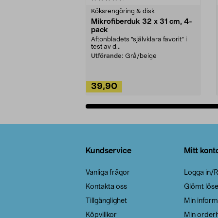
Köksrengöring & disk
Mikrofiberduk 32 x 31 cm, 4-
pack
Aftonbladets "självklara favorit” i
test av d...
Utförande:
Grå/beige
39,90
Lägg i varukorg
Sidfot
Kundservice
Mitt kont
Vanliga frågor
Logga in/R
Kontakta oss
Glömt lös
Tillgänglighet
Min inform
Köpvillkor
Min orderh