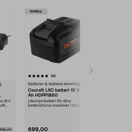
Multibuy
4.5 av 5 stjärnor
recensioner
4.5
30
g
Batterier & laddare elverktyg
Batterier & l
Cocraft LXC batteri 18 V 6,0
Ryobi batte
Ah HDPP1860
Compact 18
Ah RB1824
la 18 V
Litiumjonbatteri för dina
Jobba bättre
aft
batteridrivna maskiner i Cocraft
verktyg från 
LXC-systemet. Cocraft...
Compact RB18
699,00
1499,00
99,00