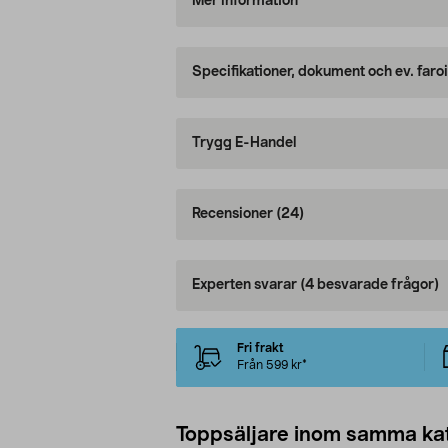
Mer information
Specifikationer, dokument och ev. faro
Trygg E-Handel
Recensioner
(24)
Experten svarar
(4 besvarade frågor)
Fri frakt
Från 599 kr*
Toppsäljare inom samma ka