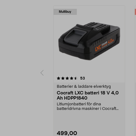
Multibuy
5 av 5 stjärnor
4.5 av 5 stjärnor
recensioner
53
Batterier & laddare elverktyg
Cocraft LXC batteri 18 V 4,0
Ah HDPP1840
Litiumjonbatteri för dina
batteridrivna maskiner i Cocraft
LXC-systemet. Cocraft...
499,00