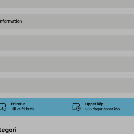
information
Fri retur
Öppet köp
Till valfri butik
365 dagar öppet köp
tegori