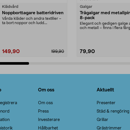
Klädvård
Galgar
Noppborttagare batteridriven
Trägalgar med metallpi
8-pack
Vårda kläder och andra textilier –
ta bort noppor och ludd.
Elegant och gedigen galge a
Noppborttagaren fräs...
och metall – finns i flera färg
Galge med sv...
149,90
79,90
199,90
Lägg i varukorg
Lägg i varukorg
o
Om oss
Aktuellt
egistrera
Om oss
Presenter
enord
Press
Städ & rengöring
ation
Investerare
Grillar
istorik
Hållbarhet
Grästrimmer