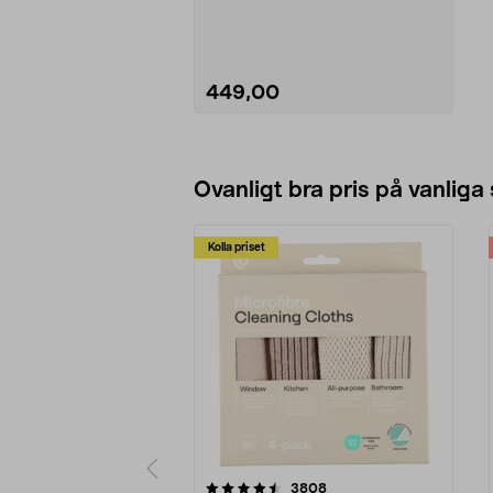
Bosch AL 18V...
449,00
Lägg i varukorg
Ovanligt bra pris på vanliga
Kolla priset
5av 5 stjärnor
4.0av 5 stjärnor
recensioner
3808