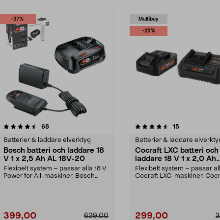
-37%
Multibuy
-25%
4.5 av 5 stjärnor
recensioner
5.0 av 5 stjärnor
recensioner
68
15
Batterier & laddare elverktyg
Batterier & laddare elverkty
Bosch batteri och laddare 18
Cocraft LXC batteri och
V 1 x 2,5 Ah AL 18V-20
laddare 18 V 1 x 2,0 Ah
CBS42
Flexibelt system – passar alla 18 V
Flexibelt system – passar al
Power for All-maskiner. Bosch
Cocraft LXC-maskiner. Cocr
startset 18 V ...
LXC CBS42 – 18...
399,00
299,00
629,00
3