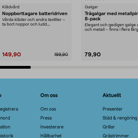
Klädvård
Galgar
Noppborttagare batteridriven
Trägalgar med metallpi
8-pack
Vårda kläder och andra textilier –
ta bort noppor och ludd.
Elegant och gedigen galge a
Noppborttagaren fräs...
och metall – finns i flera färg
Galge med sv...
149,90
79,90
199,90
Lägg i varukorg
Lägg i varukorg
o
Om oss
Aktuellt
egistrera
Om oss
Presenter
enord
Press
Städ & rengöring
ation
Investerare
Grillar
istorik
Hållbarhet
Grästrimmer