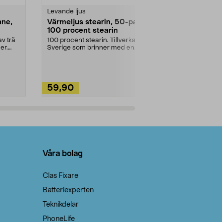
Levande ljus
Rengöringsm
nne,
Värmeljus stearin, 50-pack,
Bikarbonat
100 procent stearin
Ett allsidigt 
städning och 
v trä
100 procent stearin. Tillverkade i
ute. Städa med
er.
Sverige som brinner med en
vacker och sotfri ...
59,90
49,90
Lägg i varukorg
Lägg
Våra bolag
Clas Fixare
Batteriexperten
Teknikdelar
PhoneLife