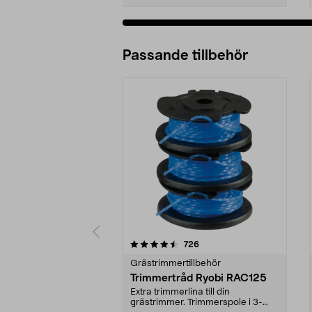
Passande tillbehör
5av 5 stjärnor
4.5av 5 stjärnor
recensioner
726
Grästrimmertillbehör
Trimmertråd Ryobi RAC125
Extra trimmerlina till din
grästrimmer. Trimmerspole i 3-