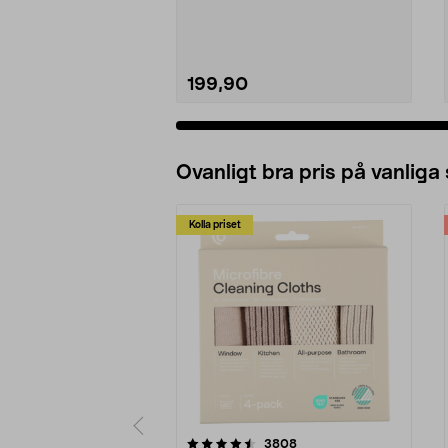
pack. Passar till alla ...
199,90
Lägg i varukorg
Ovanligt bra pris på vanliga
Kolla priset
5av 5 stjärnor
4.0av 5 stjärnor
recensioner
3808