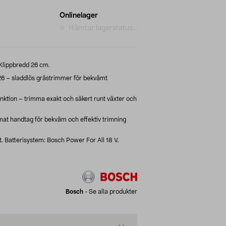
Onlinelager
Hämtar lagerstatus...
 Klippbredd 26 cm.
6 – sladdlös grästrimmer för bekvämt
nktion – trimma exakt och säkert runt växter och
at handtag för bekväm och effektiv trimning
t. Batterisystem: Bosch Power For All 18 V.
Bosch
-
Se alla produkter