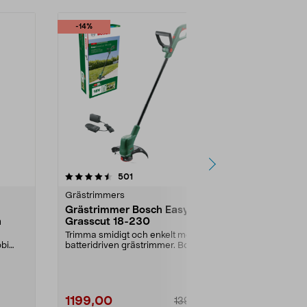
-14%
-25%
4.5 av 5 stjärnor
recensioner
4.0
501
4
Grästrimmers
Grästrimmer
Grästrimmer Bosch Easy
Ryobi RLT
n
Grasscut 18-230
batteridriv
V
Trimma smidigt och enkelt med en
Trimma gräs u
obi
batteridriven grästrimmer. Bosch
batteri och la
batteridriven ...
RLT183225 – k
1199,00
1799,00
1399,00