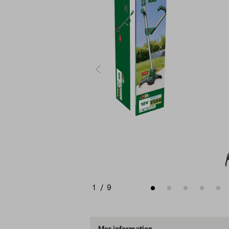
1
/
9