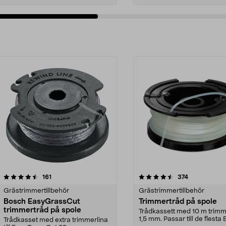
4.5av 5 stjärnor
recensioner
4.5av 5 stjärnor
recensioner
161
374
Grästrimmertillbehör
Grästrimmertillbehör
Bosch EasyGrassCut
Trimmertråd på spole
trimmertråd på spole
Trådkassett med 10 m trimm
1,5 mm. Passar till de flesta
Trådkasset med extra trimmerlina