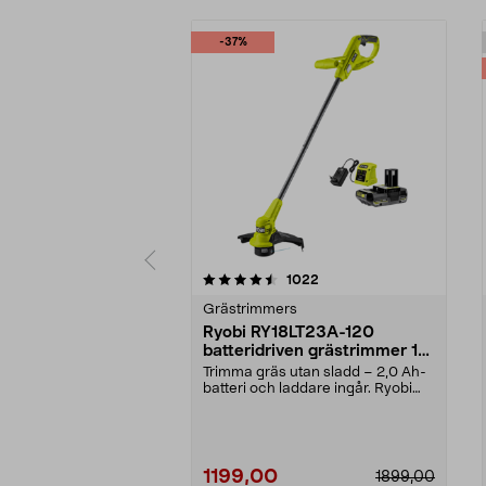
-37%
5 av 5 stjärnor
4.0 av 5 stjärnor
recensioner
1022
Grästrimmers
Ryobi RY18LT23A-120
batteridriven grästrimmer 18
V
Trimma gräs utan sladd – 2,0 Ah-
batteri och laddare ingår. Ryobi
RY18LT23A-120 –...
1199,00
1899,00