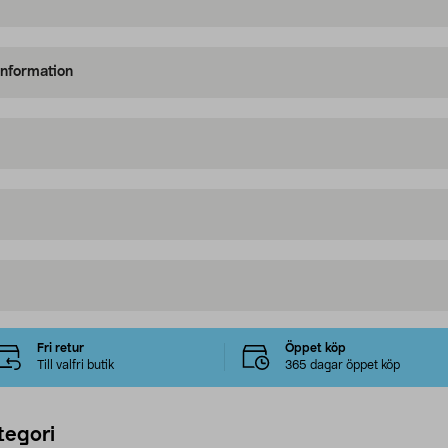
information
Fri retur
Öppet köp
Till valfri butik
365 dagar öppet köp
tegori