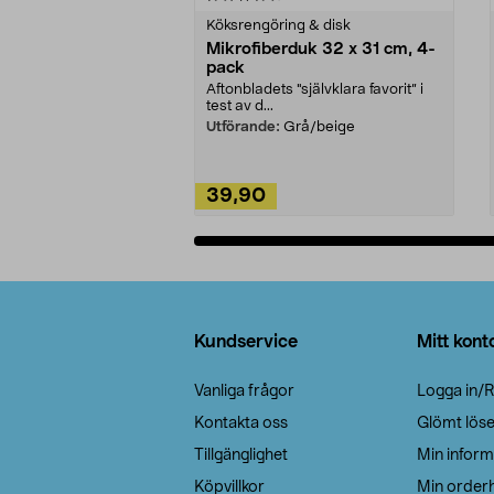
Köksrengöring & disk
Mikrofiberduk 32 x 31 cm, 4-
pack
Aftonbladets "självklara favorit” i
test av d...
Utförande:
Grå/beige
39,90
Lägg i varukorg
Sidfot
Kundservice
Mitt kont
Vanliga frågor
Logga in/R
Kontakta oss
Glömt lös
Tillgänglighet
Min inform
Köpvillkor
Min orderh