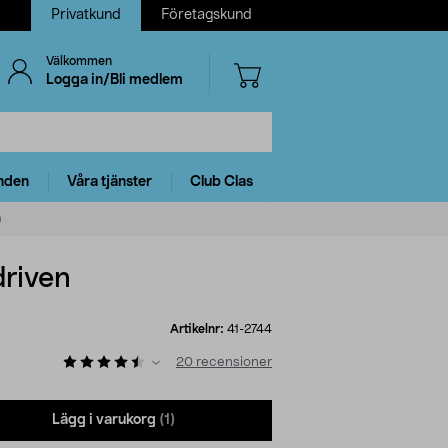
Privatkund
Företagskund
Välkommen
Logga in/Bli medlem
nden
Våra tjänster
Club Clas
n
driven
Artikelnr:
41-2744
20
recensioner
Lägg i varukorg
(1)