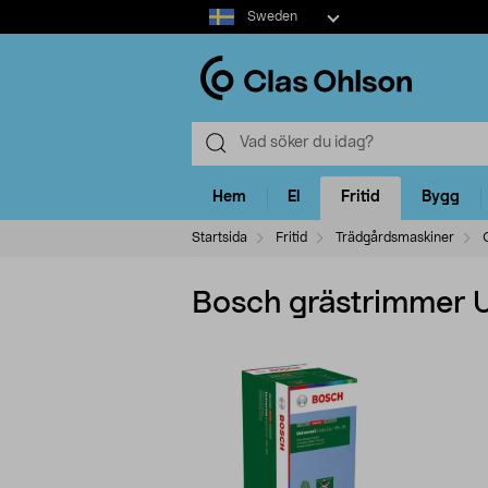
Select
Sweden
market
Hem
El
Fritid
Bygg
Startsida
Fritid
Trädgårdsmaskiner
Bosch grästrimmer U