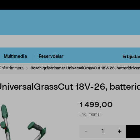
Multimedia
Reservdelar
Erbjuda
Grästrimmers
Bosch grästrimmer UniversalGrassCut 18V-26, batteridrive
niversalGrassCut 18V-26, batteri
1 499,00
(inkl. moms)
Product
quantity