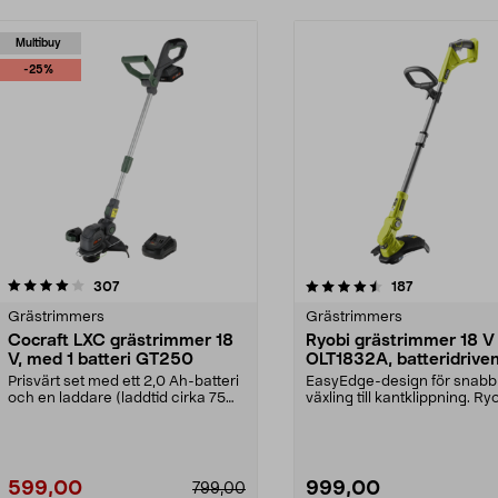
Multibuy
-25%
4.5 av 5 stjärnor
recensioner
4.5 av 5 stjärnor
recensioner
307
187
Grästrimmers
Grästrimmers
Cocraft LXC grästrimmer 18
Ryobi grästrimmer 18 V
V, med 1 batteri GT250
OLT1832A, batteridrive
Prisvärt set med ett 2,0 Ah-batteri
EasyEdge-design för snabb
och en laddare (laddtid cirka 75
växling till kantklippning. Ry
minuter). C...
OLT1832A – grästrimm...
599,00
999,00
799,00