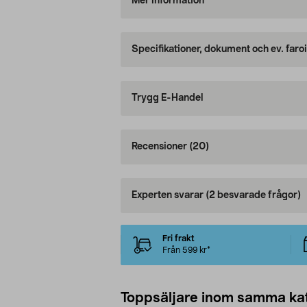
Mer information
Specifikationer, dokument och ev. faro
Trygg E-Handel
Recensioner
(20)
Experten svarar
(2 besvarade frågor)
Fri frakt
Från 599 kr*
Toppsäljare inom samma ka