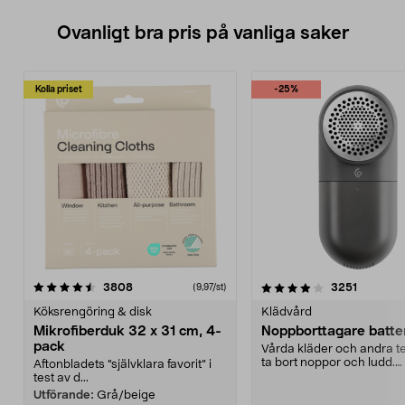
Ovanligt bra pris på vanliga saker
Kolla priset
-25%
4.0av 5 stjärnor
recensioner
4.5av 5 stjärnor
recensio
3808
3251
(9,97/st)
Köksrengöring & disk
Klädvård
Mikrofiberduk 32 x 31 cm, 4-
Noppborttagare batter
pack
Vårda kläder och andra tex
ta bort noppor och ludd.
Aftonbladets "självklara favorit” i
Noppborttagaren fräs...
test av d...
Utförande:
Grå/beige