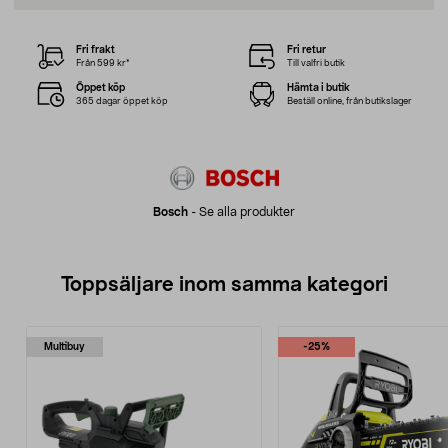
Fri frakt
Fri retur
Från 599 kr*
Till valfri butik
Öppet köp
Hämta i butik
365 dagar öppet köp
Beställ online, från butikslager
Bosch
-
Se alla produkter
Toppsäljare inom samma kategori
Multibuy
-25%