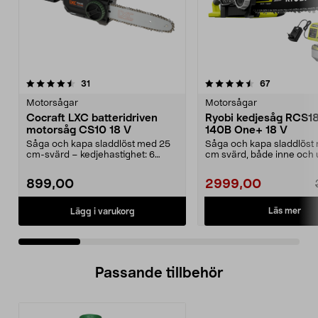
4.5 av 5 stjärnor
recensioner
4.5 av 5 stjärnor
recensioner
31
67
Motorsågar
Motorsågar
Cocraft LXC batteridriven
Ryobi kedjesåg RCS1
motorsåg CS10 18 V
140B One+ 18 V
Såga och kapa sladdlöst med 25
Såga och kapa sladdlöst
cm-svärd – kedjehastighet: 6
cm svärd, både inne och 
m/sek. Cocraft LXC C...
Ryobi RCS1830-140B –...
899,00
2999,00
Läs mer
Lägg i varukorg
Passande tillbehör