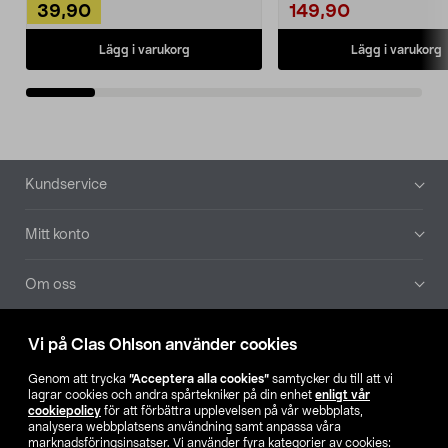
39,90
149,90
Lägg i varukorg
Lägg i varukorg
Sidfot
Kundservice
Mitt konto
Om oss
Aktuellt
Vi på Clas Ohlson använder cookies
Genom att trycka
”Acceptera alla cookies”
samtycker du till att vi
Våra bolag
lagrar cookies och andra spårtekniker på din enhet
enligt vår
cookiepolicy
för att förbättra upplevelsen på vår webbplats,
analysera webbplatsens användning samt anpassa våra
Hitta butik
marknadsföringsinsatser. Vi använder fyra kategorier av cookies: