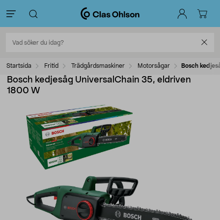
Startsida
Fritid
Trädgårdsmaskiner
Motorsågar
Bosch kedjes
Bosch kedjesåg UniversalChain 35, eldriven
1800 W