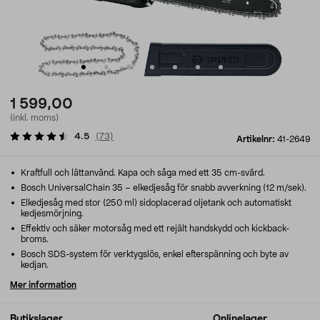
1 599,00
(inkl. moms)
4.5
(
73
)
Artikelnr:
41-2649
Kraftfull och lättanvänd. Kapa och såga med ett 35 cm-svärd.
Bosch UniversalChain 35 – elkedjesåg för snabb avverkning (12 m/sek).
Elkedjesåg med stor (250 ml) sidoplacerad oljetank och automatiskt
kedjesmörjning.
Effektiv och säker motorsåg med ett rejält handskydd och kickback-
broms.
Bosch SDS-system för verktygslös, enkel efterspänning och byte av
kedjan.
Mer information
Butikslager
Onlinelager