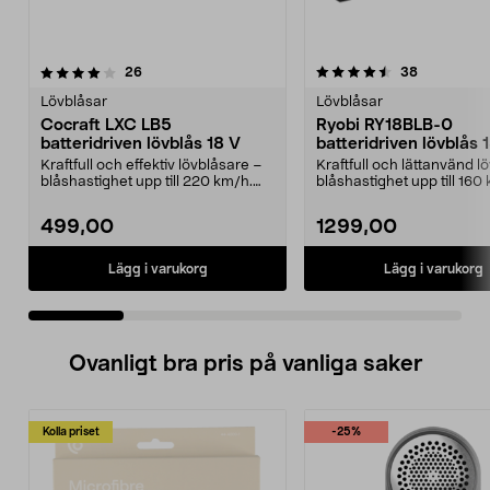
4.5 av 5 stjärnor
recensioner
4.0 av 5 stjärnor
recensione
26
38
Lövblåsar
Lövblåsar
Cocraft LXC LB5
Ryobi RY18BLB-0
batteridriven lövblås 18 V
batteridriven lövblås 
One+
Kraftfull och effektiv lövblåsare –
Kraftfull och lättanvänd l
blåshastighet upp till 220 km/h.
blåshastighet upp till 160
Cocraft LXC...
Ryobi RY18BL...
499,00
1299,00
Lägg i varukorg
Lägg i varukorg
Ovanligt bra pris på vanliga saker
Kolla priset
-25%