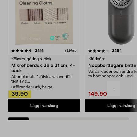
4.0av 5 stjärnor
recensioner
4.5av 5 stjärnor
recensio
3816
3254
(9,97/st)
Köksrengöring & disk
Klädvård
Mikrofiberduk 32 x 31 cm, 4-
Noppborttagare batter
pack
Vårda kläder och andra tex
ta bort noppor och ludd.
Aftonbladets "självklara favorit” i
Noppborttagaren fräs...
test av d...
Utförande:
Grå/beige
-
39,90
149,90
Lägg i varukorg
Lägg i varukorg