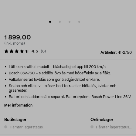
1 899,00
(inkl. moms)
4.5
(
8
)
Artikelnr:
41-2750
Lätt och kraftfull modell – blåshastighet upp till 200 km/h.
Bosch 36V-750 – sladdlös lövblås med högeffektiv axialfläkt.
Välbalanserad lövblås som gör trädgårdsfixet enklare.
Snabb och effektiv – blåser bort torra eller blöta löv, kvistar och
gräsrester.
Batteri och laddare säljs separat. Batterisystem: Bosch Power Line 36 V.
Mer information
Butikslager
Onlinelager
Hämtar lagerstatus...
Hämtar lagerstatus...