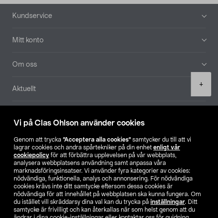
Sidfot
Kundservice
Mitt konto
Om oss
Product
+
Aktuellt
quantity
Våra bolag
Vi på Clas Ohlson använder cookies
Hitta butik
Genom att trycka
”Acceptera alla cookies”
samtycker du till att vi
lagrar cookies och andra spårtekniker på din enhet
enligt vår
cookiepolicy
för att förbättra upplevelsen på vår webbplats,
SE
NO
FI
analysera webbplatsens användning samt anpassa våra
marknadsföringsinsatser. Vi använder fyra kategorier av cookies:
nödvändiga, funktionella, analys och annonsering. För nödvändiga
cookies krävs inte ditt samtycke eftersom dessa cookies är
nödvändiga för att innehållet på webbplatsen ska kunna fungera. Om
du istället vill skräddarsy dina val kan du trycka på
inställningar
. Ditt
samtycke är frivilligt och kan återkallas när som helst genom att du
ändrar i dina cookie-inställningar eller kontaktar oss för guidning.