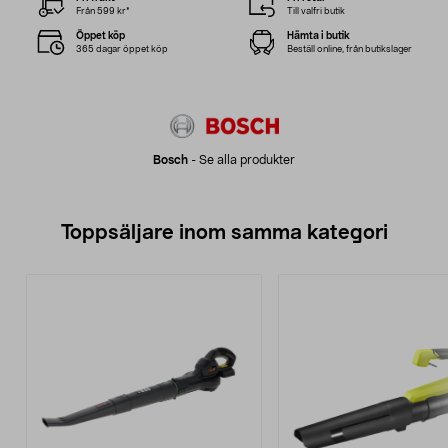
Från 599 kr*
Till valfri butik
Öppet köp
Hämta i butik
365 dagar öppet köp
Beställ online, från butikslager
Bosch
-
Se alla produkter
Toppsäljare inom samma kategori