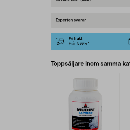
Experten svarar
Fri frakt
Från 599 kr*
Toppsäljare inom samma ka