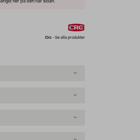
ängst ner på den här sidan.
Crc
-
Se alla produkter