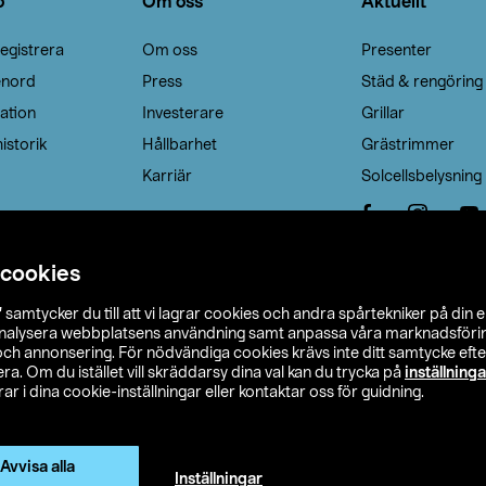
o
Om oss
Aktuellt
egistrera
Om oss
Presenter
enord
Press
Städ & rengöring
ation
Investerare
Grillar
istorik
Hållbarhet
Grästrimmer
Karriär
Solcellsbelysning
 cookies
”
samtycker du till att vi lagrar cookies och andra spårtekniker på din 
analysera webbplatsens användning samt anpassa våra marknadsförings
 och annonsering. För nödvändiga cookies krävs inte ditt samtycke ef
a. Om du istället vill skräddarsy dina val kan du trycka på
inställninga
r i dina cookie-inställningar eller kontaktar oss för guidning.
s Ohlson
Köpvillkor
Privacy statement
Klubbvillkor
H
Ändra till priser exklusive moms
Avvisa alla
Inställningar