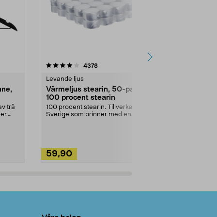
4.5av 5 stjärnor
recensioner
4.5
4378
2
Levande ljus
Rengöringsm
nne,
Värmeljus stearin, 50-pack,
Bikarbonat
100 procent stearin
Ett allsidigt 
städning och 
v trä
100 procent stearin. Tillverkade i
ute. Städa med
er.
Sverige som brinner med en
vacker och sotfri ...
59,90
49,90
Lägg i varukorg
Lägg