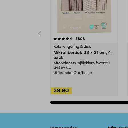
5av 5 stjärnor
4.0av 5 stjärnor
recensioner
3808
Köksrengöring & disk
Mikrofiberduk 32 x 31 cm, 4-
pack
Aftonbladets "självklara favorit” i
test av d...
Utförande:
Grå/beige
39,90
Lägg i varukorg
Sidfot