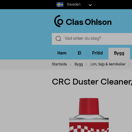
Select
Sweden
market
Hem
El
Fritid
Bygg
Startsida
Bygg
Lim, tejp & kemikalier
CRC Duster Cleaner