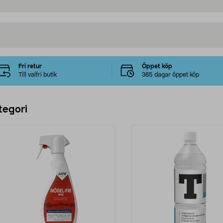
Fri retur
Öppet köp
Till valfri butik
365 dagar öppet köp
tegori