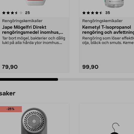
4.5 av 5 stjärnor
recensioner
3.5 av 5 stjärnor
recensioner
25
35
Rengöringskemikalier
Rengöringskemikalier
Jape Mögelfri Direkt
Kemetyl T-Isopropanol
rengöringsmedel inomhus,
rengöring och avfettning,
0,5 liter
Tar bort mögel, bakterier och dålig
Rengöring som löser effektivt
lukt på alla hårda ytor inomhus.
olja, bläck och smuts. Kemet
Jape MögelF...
Isopropanol...
79,90
99,90
 saker
-25%