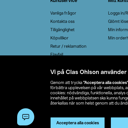
Kundservice
Mitt kont
Vanliga frågor
Logga in/R
Kontakta oss
Glömt lös
Tillgänglighet
Min inform
Köpvillkor
Min orderh
Retur / reklamation
Elavfall
Cookie policy
Leveransalternativ
Vi på Clas Ohlson använder
Genom att trycka
”Acceptera alla cookies
förbättra upplevelsen på vår webbplats, 
cookies: nödvändiga, funktionella, analys
innehållet på webbplatsen ska kunna funger
återkallas när som helst genom att du ändra
© 2026 Cla
Acceptera alla cookies