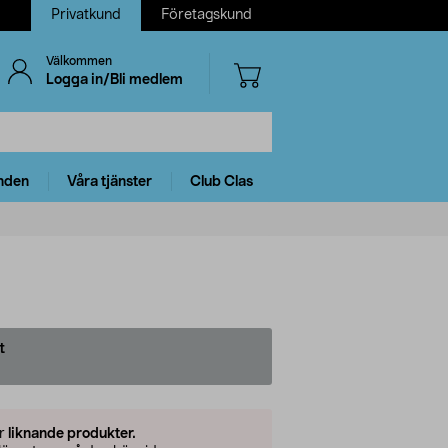
Privatkund
Företagskund
Välkommen
Logga in/Bli medlem
nden
Våra tjänster
Club Clas
t
er
liknande produkter.