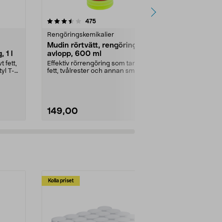
4.5 av 5 stjärnor
recensioner
4.5
475
4
Rengöringskemikalier
Rengöringske
Mudin rörtvätt, rengöring
Jape Grön F
 1 l
avlopp, 600 ml
stenplattor 
 fett,
Effektiv rörrengöring som tar bort
Effektivt med
yl T-
fett, tvålrester och annan smuts.
påväxt på tak o
Mudin rörtv...
Volym:
5 l
149,00
599,00
Kolla priset
Multibuy