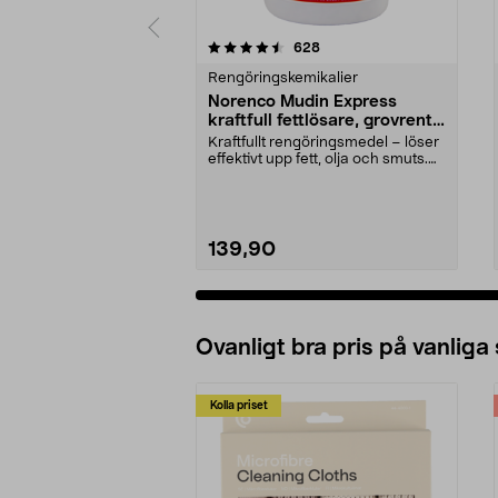
5 av 5 stjärnor
3.5 av 5 stjärnor
recensioner
628
Rengöringskemikalier
Norenco Mudin Express
kraftfull fettlösare, grovrent,
500 ml
Kraftfullt rengöringsmedel – löser
effektivt upp fett, olja och smuts.
Mudin Exp...
139,90
Ovanligt bra pris på vanliga
Kolla priset