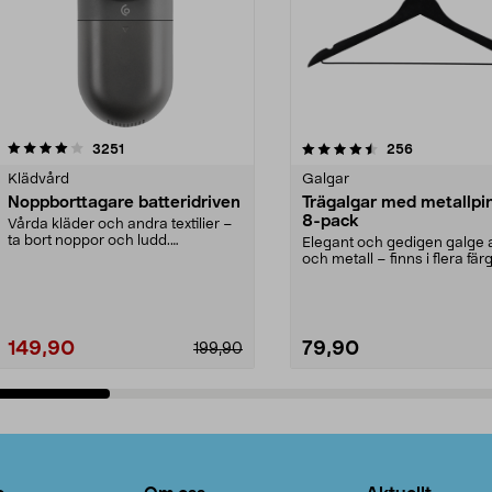
4.5av 5 stjärnor
recensioner
4.0av 5 stjärnor
recensioner
3251
256
Klädvård
Galgar
Noppborttagare batteridriven
Trägalgar med metallpi
8-pack
Vårda kläder och andra textilier –
ta bort noppor och ludd.
Elegant och gedigen galge a
Noppborttagaren fräs...
och metall – finns i flera färg
Galge med sv...
149,90
79,90
199,90
Lägg i varukorg
Lägg i varukorg