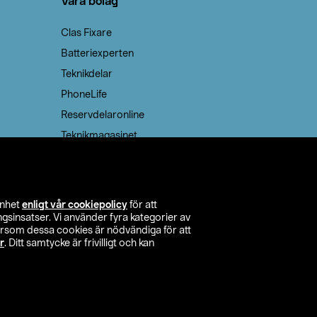
Våra bolag
Clas Fixare
Batteriexperten
Teknikdelar
PhoneLife
Reservdelaronline
Teknikmagasinet
enhet
enligt vår cookiepolicy
för att
insatser. Vi använder fyra kategorier av
tersom dessa cookies är nödvändiga för att
r
. Ditt samtycke är frivilligt och kan
itta butik