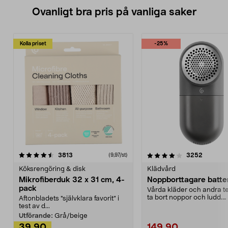
Ovanligt bra pris på vanliga saker
Kolla priset
-25%
4.0av 5 stjärnor
recensioner
4.5av 5 stjärnor
recensio
3813
3252
(9,97/st)
Köksrengöring & disk
Klädvård
Mikrofiberduk 32 x 31 cm, 4-
Noppborttagare batter
pack
Vårda kläder och andra tex
ta bort noppor och ludd.
Aftonbladets "självklara favorit” i
Noppborttagaren fräs...
test av d...
Utförande:
Grå/beige
39,90
149,90