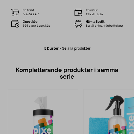
Fri frakt
Fri retur
Från 599 kr*
Till valfri butik
Öppet köp
Hämta i butik
365 dagar öppet köp
Beställ online, från butikslager
It Duster
-
Se alla produkter
Kompletterande produkter i samma
serie