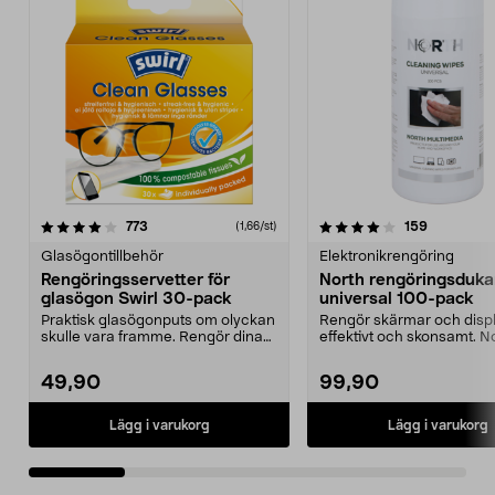
4.0 av 5 stjärnor
recensioner
5.0 av 5 stjärnor
recensione
773
159
(1,66/st)
Glasögontillbehör
Elektronikrengöring
Rengöringsservetter för
North rengöringsduka
glasögon Swirl 30-pack
universal 100-pack
Praktisk glasögonputs om olyckan
Rengör skärmar och disp
skulle vara framme. Rengör dina
effektivt och skonsamt. N
glasögon utan a...
rengöringsdukar unive...
49,90
99,90
Lägg i varukorg
Lägg i varukorg