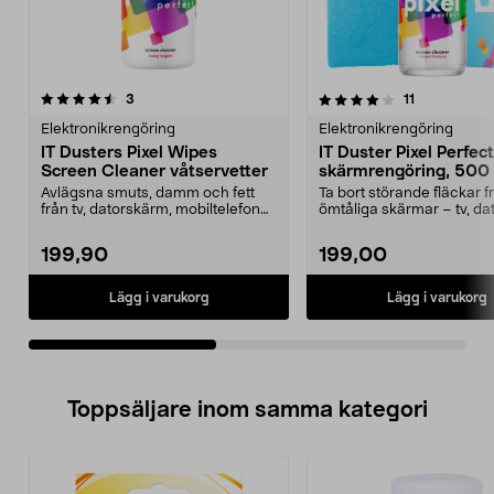
4.0av 5 stjärnor
recensioner
3.0av 5 stjärnor
recensioner
3
11
Elektronikrengöring
Elektronikrengöring
IT Dusters Pixel Wipes
IT Duster Pixel Perfect
Screen Cleaner våtservetter
skärmrengöring, 500
Avlägsna smuts, damm och fett
Ta bort störande fläckar f
från tv, datorskärm, mobiltelefon
ömtåliga skärmar – tv, dat
eller surfplatta...
mobiltelefon m.m. IT...
199,90
199,00
Lägg i varukorg
Lägg i varukorg
Toppsäljare inom samma kategori