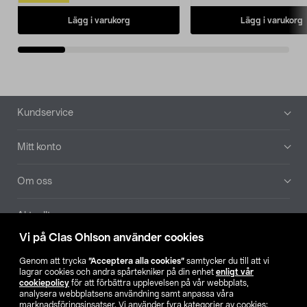
Lägg i varukorg
Lägg i varukorg
Sidfot
Kundservice
Mitt konto
Om oss
Aktuellt
Vi på Clas Ohlson använder cookies
Våra bolag
Genom att trycka
”Acceptera alla cookies”
samtycker du till att vi
lagrar cookies och andra spårtekniker på din enhet
enligt vår
Hitta butik
cookiepolicy
för att förbättra upplevelsen på vår webbplats,
analysera webbplatsens användning samt anpassa våra
marknadsföringsinsatser. Vi använder fyra kategorier av cookies: