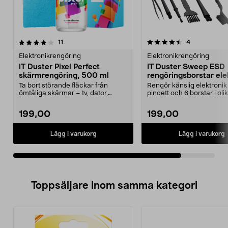
4.5av 5 stjärnor
recensioner
recensioner
11
4
Elektronikrengöring
Elektronikrengöring
IT Duster Pixel Perfect
IT Duster Sweep ESD
skärmrengöring, 500 ml
rengöringsborstar ele
Ta bort störande fläckar från
Rengör känslig elektronik
ömtåliga skärmar – tv, dator,
pincett och 6 borstar i oli
mobiltelefon m.m. IT...
storlekar. Elektro...
199,00
199,00
Lägg i varukorg
Lägg i varukorg
Toppsäljare inom samma kategori