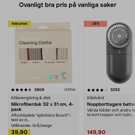
Ovanligt bra pris på vanliga saker
Kolla priset
-25%
4.0av 5 stjärnor
recensioner
4.5av 5 stjärnor
recensio
3809
3252
(9,97/st)
Köksrengöring & disk
Klädvård
Mikrofiberduk 32 x 31 cm, 4-
Noppborttagare batter
pack
Vårda kläder och andra tex
ta bort noppor och ludd.
Aftonbladets "självklara favorit” i
Noppborttagaren fräs...
test av d...
Utförande:
Grå/beige
39,90
149,90