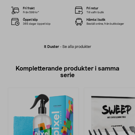
Fri frakt
Fri retur
Från 599 kr*
Till valfri butik
Öppet köp
Hämta i butik
365 dagar öppet köp
Beställ online, från butikslager
It Duster
-
Se alla produkter
Kompletterande produkter i samma
serie