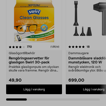
5.0 av 5 stjärnor
recensioner
4.0 av 5 stjärnor
recensioner
770
18
(1,66/st)
Glasögontillbehör
Dammsugare
Rengöringsservetter för
Dammblåsare sladdlö
glasögon Swirl 30-pack
munstycken, 120 W
Praktisk glasögonputs om olyckan
Rengör elektronik och
skulle vara framme. Rengör dina
svåråtkomliga ytor. Blås 
glasögon utan a...
badleksaker – helt sladdlös
49,90
699,00
Lägg i varukorg
Lägg i varukorg