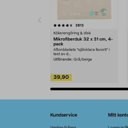
5av 5 stjärnor
4.0av 5 stjärnor
recensioner
3813
Köksrengöring & disk
Mikrofiberduk 32 x 31 cm, 4-
pack
Aftonbladets "självklara favorit” i
test av d...
Utförande:
Grå/beige
39,90
Lägg i varukorg
Sidfot
Kundservice
Mitt kont
Vanliga frågor
Logga in/R