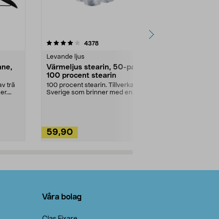
4.5av 5 stjärnor
recensioner
4.5
4378
2
Levande ljus
Rengöringsm
nne,
Värmeljus stearin, 50-pack,
Bikarbonat
100 procent stearin
Ett allsidigt 
städning och 
v trä
100 procent stearin. Tillverkade i
ute. Städa med
er.
Sverige som brinner med en
vacker och sotfri ...
59,90
49,90
Lägg i varukorg
Lägg
Våra bolag
Clas Fixare