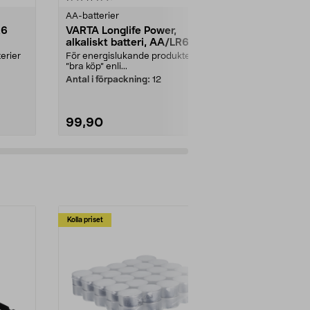
AA-batterier
AA-batterier
R6
VARTA Longlife Power,
VARTA Longl
alkaliskt batteri, AA/LR6
alkaliskt b
erier
För energislukande produkter –
För energisl
”bra köp” enli...
”bra köp” enli..
Antal i förpackning:
12
Antal i förpa
99,90
49,90
Lägg i varukorg
Lägg
Kolla priset
Multibuy