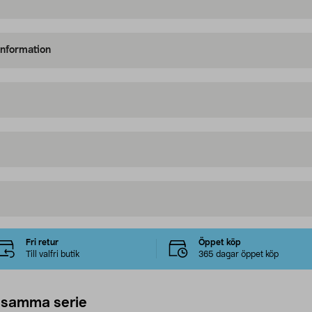
information
Fri retur
Öppet köp
Till valfri butik
365 dagar öppet köp
 samma serie