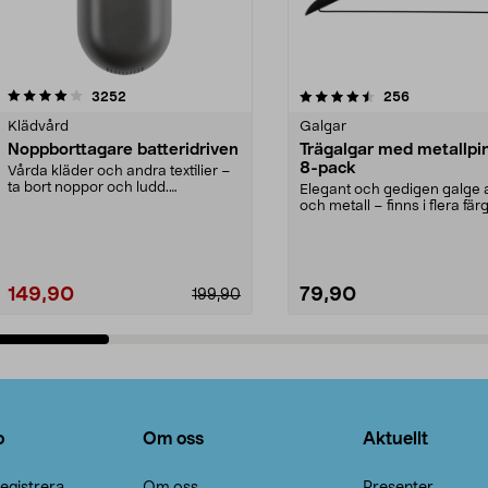
4.5av 5 stjärnor
recensioner
4.0av 5 stjärnor
recensioner
3252
256
Klädvård
Galgar
Noppborttagare batteridriven
Trägalgar med metallpi
8-pack
Vårda kläder och andra textilier –
ta bort noppor och ludd.
Elegant och gedigen galge a
Noppborttagaren fräs...
och metall – finns i flera färg
Galge med sv...
149,90
79,90
199,90
Lägg i varukorg
Lägg i varukorg
o
Om oss
Aktuellt
egistrera
Om oss
Presenter