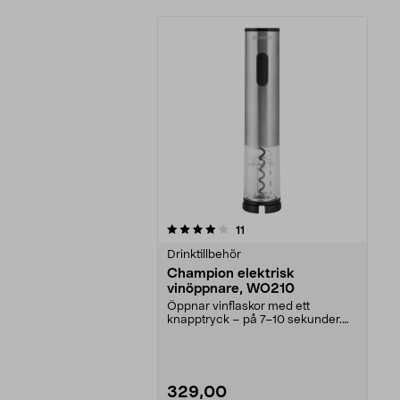
0av 5 stjärnor
recensioner
11
Drinktillbehör
Champion elektrisk
vinöppnare, WO210
Öppnar vinflaskor med ett
knapptryck – på 7–10 sekunder.
Champion elektrisk vinö...
329,00