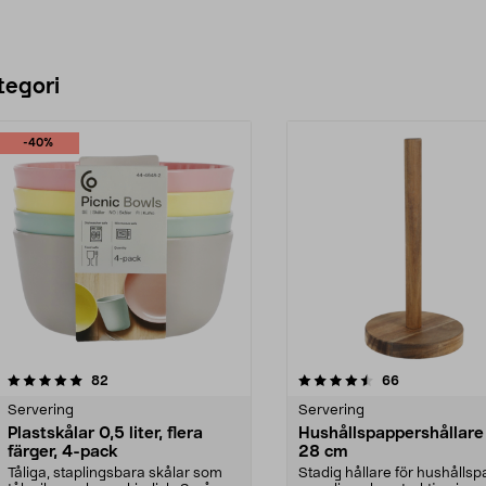
tegori
-40%
4.5 av 5 stjärnor
recensioner
4.5 av 5 stjärnor
recensioner
82
66
Servering
Servering
Plastskålar 0,5 liter, flera
Hushållspappershållare 
färger, 4-pack
28 cm
Tåliga, staplingsbara skålar som
Stadig hållare för hushålls