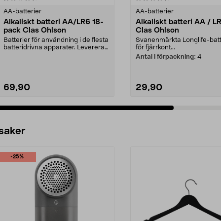
AA-batterier
AA-batterier
Alkaliskt batteri AA/LR6 18-
Alkaliskt batteri AA / L
pack Clas Ohlson
Clas Ohlson
Batterier för användning i de flesta
Svanenmärkta Longlife-batt
batteridrivna apparater. Levereras
för fjärrkont...
i en sma...
Antal i förpackning:
4
69,90
29,90
Lägg i varukorg
Lägg i varukorg
 saker
-25%