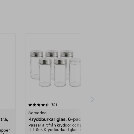
Nyhet
recensioner
4.5
721
0.0 av 5 stjärnor
Servering
Övriga köksti
trä,
Kryddburkar glas, 6-pack
Toppingstat
behållare ro
Passar allt från kryddor och pyssel
till fröer. Kryddburkar i glas med
papper
Få ordning på