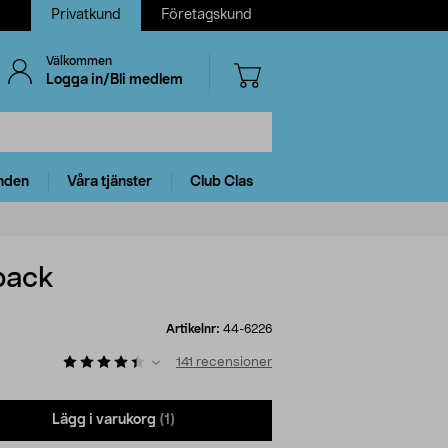
Privatkund
Företagskund
Välkommen
Logga in/Bli medlem
nden
Våra tjänster
Club Clas
pack
Artikelnr:
44-6226
141
recensioner
Lägg i varukorg
(1)