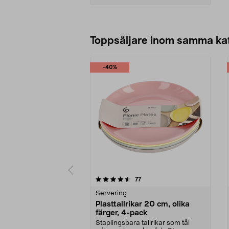
Lägg i varukorg
Toppsäljare inom samma ka
-40%
5 av 5 stjärnor
5.0 av 5 stjärnor
recensioner
77
Servering
Plasttallrikar 20 cm, olika
färger, 4-pack
Staplingsbara tallrikar som tål