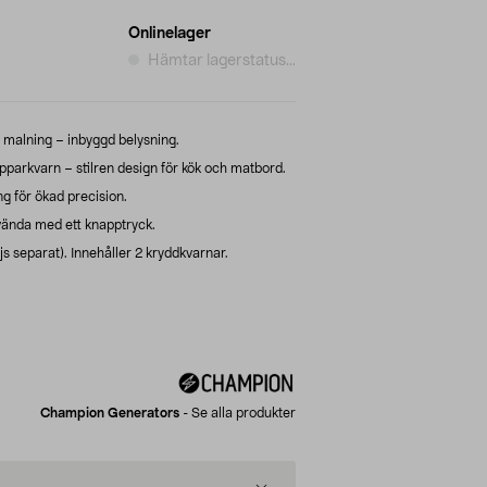
Onlinelager
Hämtar lagerstatus...
v malning – inbyggd belysning.
pparkvarn – stilren design för kök och matbord.
g för ökad precision.
nvända med ett knapptryck.
js separat). Innehåller 2 kryddkvarnar.
Champion Generators
-
Se alla produkter