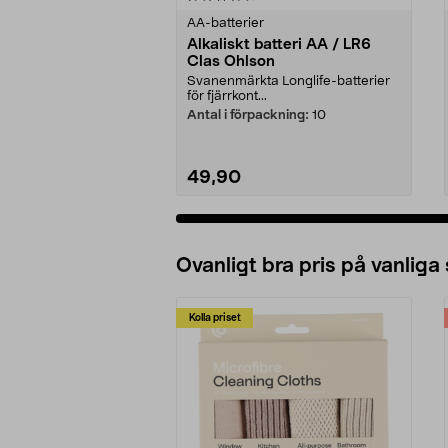
AA-batterier
Alkaliskt batteri AA / LR6
Clas Ohlson
Svanenmärkta Longlife-batterier
för fjärrkont...
Antal i förpackning:
10
49,90
Lägg i varukorg
Ovanligt bra pris på vanliga
Kolla priset