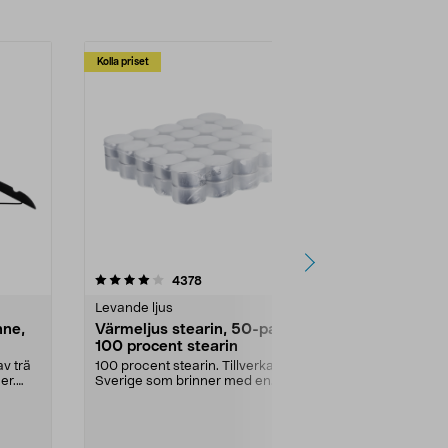
Kolla priset
Multibuy
4.5av 5 stjärnor
recensioner
4.5
4378
2
Levande ljus
Rengöringsm
nne,
Värmeljus stearin, 50-pack,
Bikarbonat
100 procent stearin
Ett allsidigt 
städning och 
v trä
100 procent stearin. Tillverkade i
ute. Städa med
er.
Sverige som brinner med en
vacker och sotfri ...