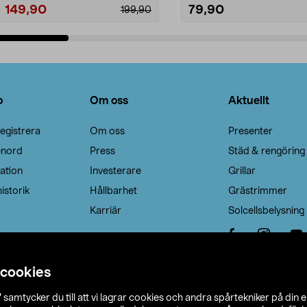
149,90
79,90
199,90
Lägg i varukorg
Lägg i varukorg
o
Om oss
Aktuellt
egistrera
Om oss
Presenter
enord
Press
Städ & rengöring
ation
Investerare
Grillar
istorik
Hållbarhet
Grästrimmer
Karriär
Solcellsbelysning
 cookies
”
samtycker du till att vi lagrar cookies och andra spårtekniker på din 