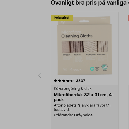
Ovanligt bra pris på vanliga
Kolla priset
5av 5 stjärnor
4.0av 5 stjärnor
recensioner
3807
Köksrengöring & disk
Mikrofiberduk 32 x 31 cm, 4-
pack
Aftonbladets "självklara favorit” i
test av d...
Utförande:
Grå/beige