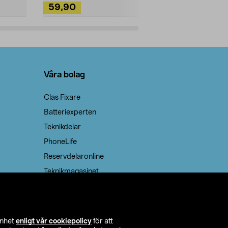
59,90
49,90
Lägg i varukorg
Lägg
Våra bolag
Clas Fixare
Batteriexperten
Teknikdelar
PhoneLife
Reservdelaronline
Teknikmagasinet
enhet
enligt vår cookiepolicy
för att