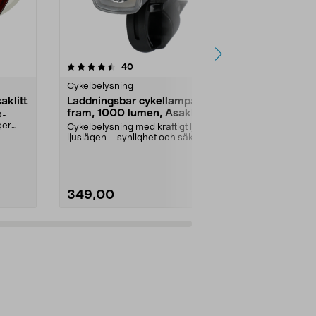
4.0 av 5 stjärnor
recensioner
4.5
40
7
Cykelbelysning
Cykelbelysni
aklitt
Laddningsbar cykellampa
Laddningsb
fram, 1000 lumen, Asaklitt
fram, 100 l
D-
ger
Cykelbelysning med kraftigt ljus, 6
Cykelbelysnin
ljuslägen – synlighet och säkerhet
ger synlighet 
i mörker....
stadsmiljöer. 
349,00
99,90