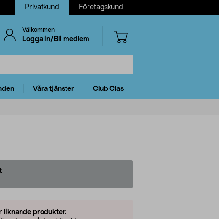
Privatkund
Företagskund
Välkommen
Logga in/Bli medlem
nden
Våra tjänster
Club Clas
t
er
liknande produkter.