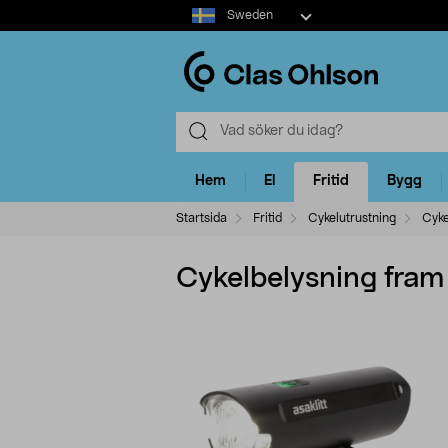
Select
Sweden
market
Hem
El
Fritid
Bygg
Startsida
Fritid
Cykelutrustning
Cyke
Cykelbelysning fram 