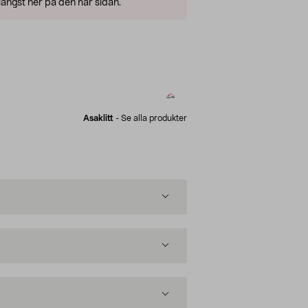
ängst ner på den här sidan.
Asaklitt
-
Se alla produkter