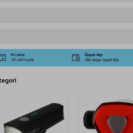
Fri retur
Öppet köp
Till valfri butik
365 dagar öppet köp
tegori