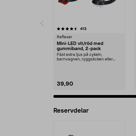
5 av 5 stjärnor
4.5 av 5 stjärnor
recensioner
413
Reflexer
Mini-LED vit/röd med
gummiband, 2-pack
Fäst extra ljus på cykeln,
barnvagnen, ryggsäcken eller
kläderna. Mini-LED-lampa...
39,90
Reservdelar