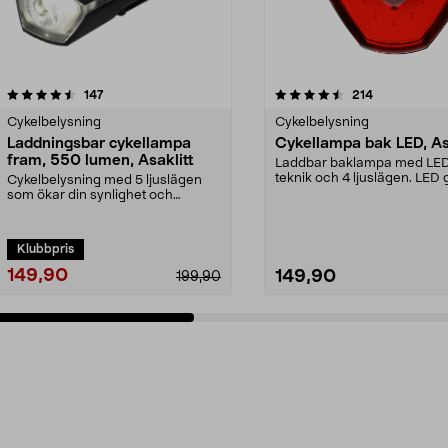
4.5 av 5 stjärnor
recensioner
4.5 av 5 stjärnor
recensioner
147
214
Cykelbelysning
Cykelbelysning
Laddningsbar cykellampa
Cykellampa bak LED, As
fram, 550 lumen, Asaklitt
Laddbar baklampa med LE
teknik och 4 ljuslägen. LED 
Cykelbelysning med 5 ljuslägen
längre livslängd och lä...
som ökar din synlighet och
säkerhet i trafiken. A...
Klubbpris
149,90
149,90
199,90