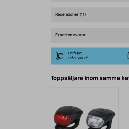
Recensioner
(11)
Experten svarar
Fri frakt
Från 599 kr*
Toppsäljare inom samma ka