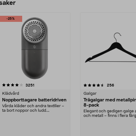
 saker
-25%
4.5av 5 stjärnor
recensioner
4.0av 5 stjärnor
recensioner
3251
256
Klädvård
Galgar
Noppborttagare batteridriven
Trägalgar med metallpi
8-pack
Vårda kläder och andra textilier –
ta bort noppor och ludd.
Elegant och gedigen galge a
Noppborttagaren fräs...
och metall – finns i flera färg
Galge med sv...