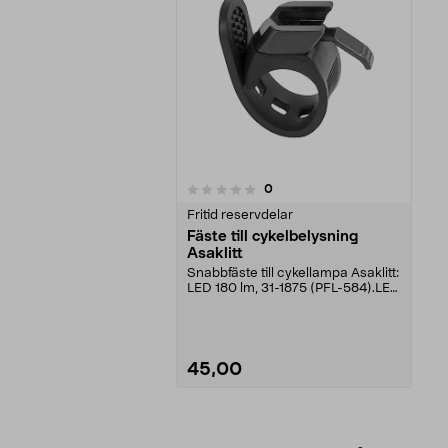
recensioner
0
0 av 5 stjärnor
Fritid reservdelar
Fäste till cykelbelysning
Asaklitt
Snabbfäste till cykellampa Asaklitt:
LED 180 lm, 31-1875 (PFL-584).LED
80 lm, 31...
45,00
Se varianter