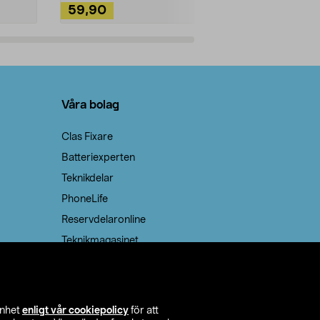
59,90
49,90
Lägg i varukorg
Lägg
Våra bolag
Clas Fixare
Batteriexperten
Teknikdelar
PhoneLife
Reservdelaronline
Teknikmagasinet
enhet
enligt vår cookiepolicy
för att