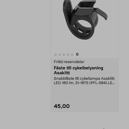
recensioner
0
0 av 5 stjärnor
Fritid reservdelar
Fäste till cykelbelysning
Asaklitt
Snabbfäste till cykellampa Asaklitt:
LED 180 lm, 31-1875 (PFL-584).LED
80 lm, 31...
45,00
Se varianter