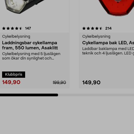
4.5 av 5 stjärnor
recensioner
4.0 av 5 stjärnor
recensioner
147
214
Cykelbelysning
Cykelbelysning
Laddningsbar cykellampa
Cykellampa bak LED, As
fram, 550 lumen, Asaklitt
Laddbar baklampa med LE
teknik och 4 ljuslägen. LED 
Cykelbelysning med 5 ljuslägen
längre livslängd och lä...
som ökar din synlighet och
säkerhet i trafiken. A...
Klubbpris
149,90
149,90
199,90