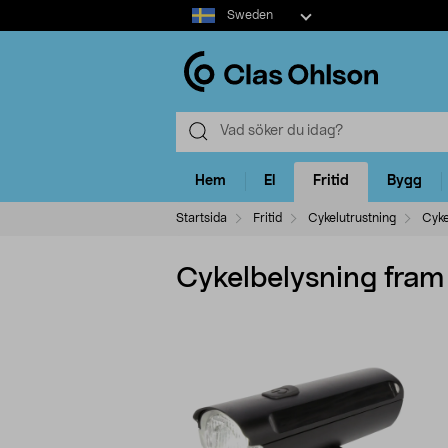
Select
Sweden
market
Hem
El
Fritid
Bygg
Startsida
Fritid
Cykelutrustning
Cyke
Cykelbelysning fram 