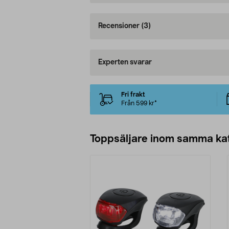
Recensioner
(3)
Experten svarar
Fri frakt
Från 599 kr*
Toppsäljare inom samma ka