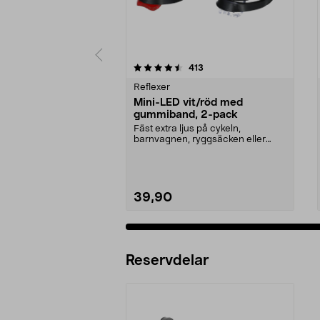
5 av 5 stjärnor
4.5 av 5 stjärnor
recensioner
413
Reflexer
Mini-LED vit/röd med
gummiband, 2-pack
Fäst extra ljus på cykeln,
barnvagnen, ryggsäcken eller
kläderna. Mini-LED-lampa...
39,90
Reservdelar