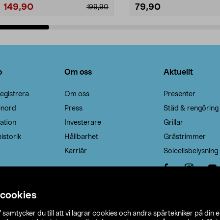
149,90
79,90
199,90
Lägg i varukorg
Lägg i varukorg
o
Om oss
Aktuellt
egistrera
Om oss
Presenter
enord
Press
Städ & rengöring
ation
Investerare
Grillar
istorik
Hållbarhet
Grästrimmer
Karriär
Solcellsbelysning
 cookies
”
samtycker du till att vi lagrar cookies och andra spårtekniker på din 