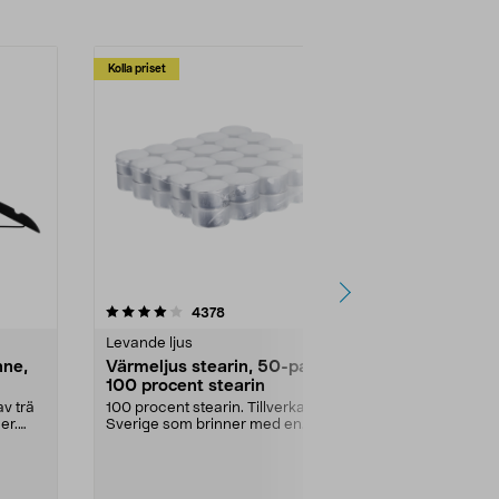
Kolla priset
Multibuy
4.5av 5 stjärnor
recensioner
4.5
4378
2
Levande ljus
Rengöringsm
nne,
Värmeljus stearin, 50-pack,
Bikarbonat
100 procent stearin
Ett allsidigt 
städning och 
v trä
100 procent stearin. Tillverkade i
ute. Städa med
er.
Sverige som brinner med en
vacker och sotfri ...