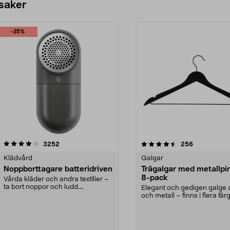
 saker
-25%
4.5av 5 stjärnor
recensioner
4.0av 5 stjärnor
recensioner
3252
256
Klädvård
Galgar
Noppborttagare batteridriven
Trägalgar med metallpi
8-pack
Vårda kläder och andra textilier –
ta bort noppor och ludd.
Elegant och gedigen galge a
Noppborttagaren fräs...
och metall – finns i flera färg
Galge med sv...