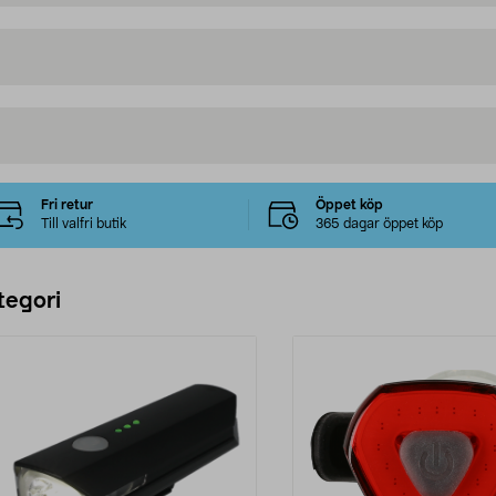
Fri retur
Öppet köp
Till valfri butik
365 dagar öppet köp
tegori