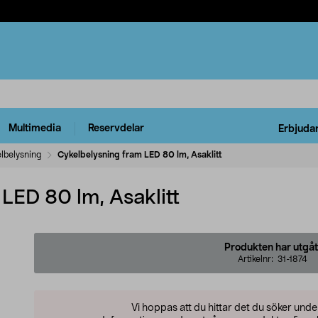
Multimedia
Reservdelar
Erbjuda
lbelysning
Cykelbelysning fram LED 80 lm, Asaklitt
LED 80 lm, Asaklitt
Produkten har utgåt
Artikelnr:
31-1874
Vi hoppas att du hittar det du söker und