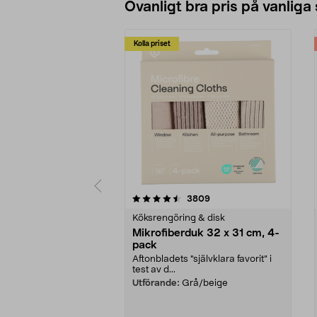
Ovanligt bra pris på vanliga
Kolla priset
5av 5 stjärnor
4.0av 5 stjärnor
recensioner
3809
Köksrengöring & disk
Mikrofiberduk 32 x 31 cm, 4-
pack
Aftonbladets "självklara favorit” i
test av d...
Utförande:
Grå/beige