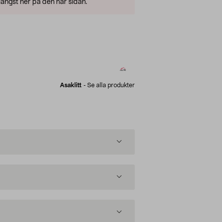
ängst ner på den här sidan.
Asaklitt
-
Se alla produkter