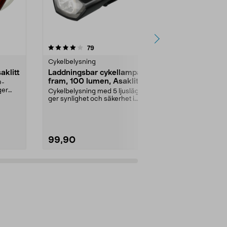
4.5 av 5 stjärnor
recensioner
4.5
79
1
Cykelbelysning
Cykelbelysni
aklitt
Laddningsbar cykellampa
Asaklitt cy
fram, 100 lumen, Asaklitt
bak, komple
D-
ger
Cykelbelysning med 5 ljuslägen –
Enkel och pri
ger synlighet och säkerhet i
– perfekt för
stadsmiljöer. Asak...
Asaklitt cykella
99,90
99,90