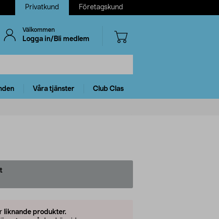
Privatkund
Företagskund
Välkommen
Logga in/Bli medlem
nden
Våra tjänster
Club Clas
t
er
liknande produkter.