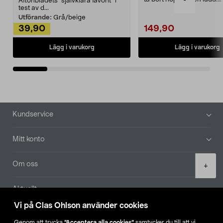
-
Aftonbladets "självklara favorit” i
Noppborttagaren fräs...
test av d...
Utförande:
Grå/beige
39,90
149,90
Lägg i varukorg
Lägg i varukorg
Sidfot
Kundservice
Mitt konto
Product
Om oss
+
quantity
Aktuellt
Vi på Clas Ohlson använder cookies
Våra bolag
Genom att trycka
”Acceptera alla cookies”
samtycker du till att vi