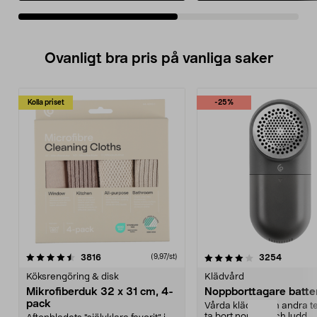
Ovanligt bra pris på vanliga saker
Kolla priset
-25%
4.0av 5 stjärnor
recensioner
4.5av 5 stjärnor
recensio
3816
3254
(9,97/st)
Köksrengöring & disk
Klädvård
Mikrofiberduk 32 x 31 cm, 4-
Noppborttagare batter
pack
Vårda kläder och andra tex
ta bort noppor och ludd.