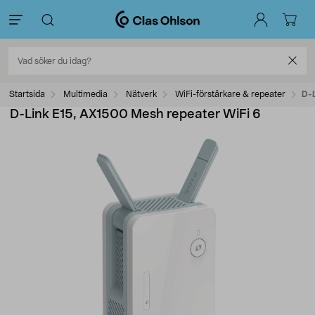
Startsida
Multimedia
Nätverk
WiFi-förstärkare & repeater
D-L
D-Link E15, AX1500 Mesh repeater WiFi 6