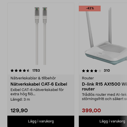
-43%
4.0av 5 stjärnor
recensioner
4.0av 5 stjärnor
recension
1783
310
Nätverkskablar & tillbehör
Router
Nätverkskabel CAT-6 Exibel
D-link R15 AX1500 Wi
router
Exibel CAT-6 nätverkskabel för
extra hög filö...
Trådlös router med AI-tek
störningsfritt och säkert 
Längd:
3 m
D-Link R15 ...
129,90
399,00
Lägg i varukorg
Lägg i varukorg