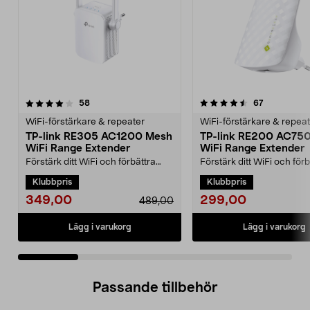
4.5 av 5 stjärnor
recensioner
3.0 av 5 stjärnor
recensioner
58
67
WiFi-förstärkare & repeater
WiFi-förstärkare & repea
TP-link RE305 AC1200 Mesh
TP-link RE200 AC75
WiFi Range Extender
WiFi Range Extender
Förstärk ditt WiFi och förbättra
Förstärk ditt WiFi och förb
täckningen för dina bärbara
täckningen för dina bärb
Klubbpris
Klubbpris
datorer, surfplatto...
datorer, surfplatto...
349,00
299,00
489,00
Lägg i varukorg
Lägg i varukorg
Passande tillbehör