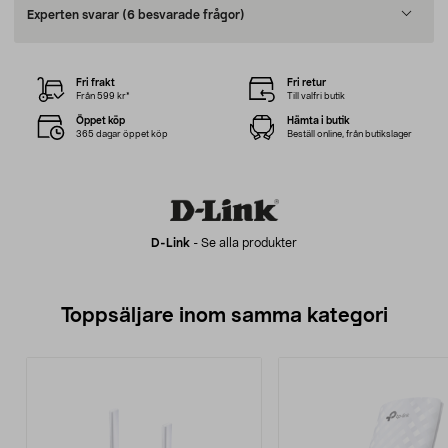
Experten svarar
(6 besvarade frågor)
Fri frakt
Fri retur
Från 599 kr*
Till valfri butik
Öppet köp
Hämta i butik
365 dagar öppet köp
Beställ online, från butikslager
D-Link
-
Se alla produkter
Toppsäljare inom samma kategori