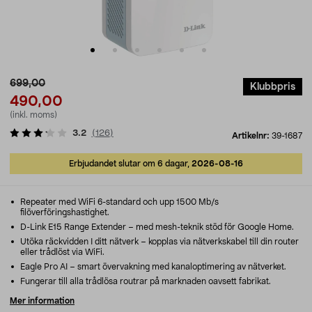
699,00
Klubbpris
490,00
(inkl. moms)
3.2
(
126
)
Artikelnr:
39-1687
Erbjudandet slutar om 6 dagar,
2026-08-16
Repeater med WiFi 6-standard och upp 1500 Mb/s
filöverföringshastighet.
D-Link E15 Range Extender – med mesh-teknik stöd för Google Home.
Utöka räckvidden I ditt nätverk – kopplas via nätverkskabel till din router
eller trådlöst via WiFi.
Eagle Pro AI – smart övervakning med kanaloptimering av nätverket.
Fungerar till alla trådlösa routrar på marknaden oavsett fabrikat.
Mer information