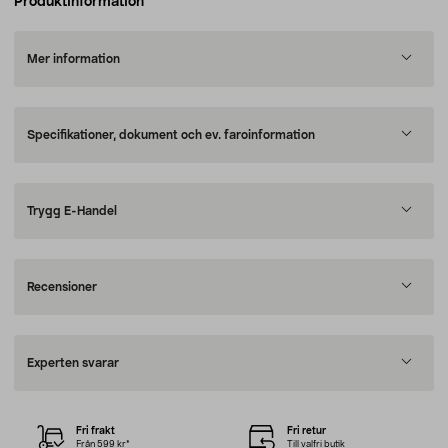
Produktinformation
Mer information
Specifikationer, dokument och ev. faroinformation
Trygg E-Handel
Recensioner
Experten svarar
Fri frakt
Fri retur
Från 599 kr*
Till valfri butik