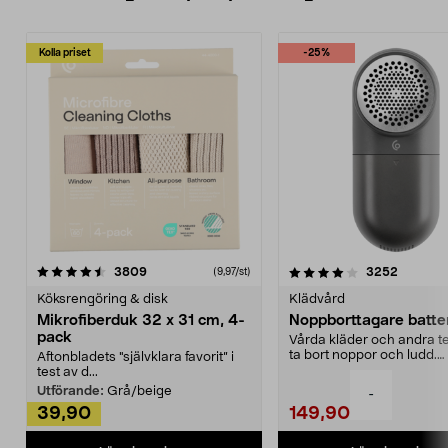
Kolla priset
-25%
4.0av 5 stjärnor
recensioner
4.5av 5 stjärnor
recensio
3809
3252
(9,97/st)
Köksrengöring & disk
Klädvård
Mikrofiberduk 32 x 31 cm, 4-
Noppborttagare batter
pack
Vårda kläder och andra tex
ta bort noppor och ludd.
Aftonbladets "självklara favorit” i
Noppborttagaren fräs...
test av d...
Utförande:
Grå/beige
-
39,90
149,90