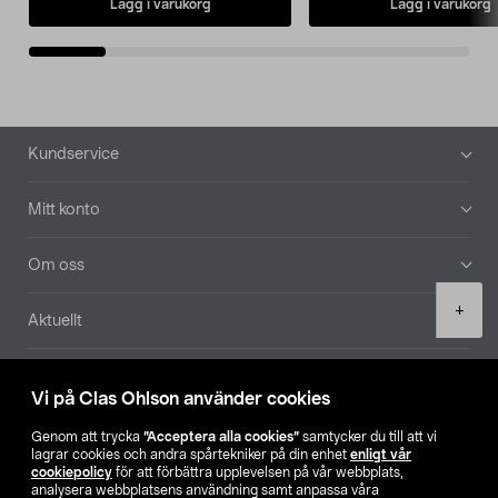
Lägg i varukorg
Lägg i varukorg
Sidfot
Kundservice
Mitt konto
Om oss
Product
+
Aktuellt
quantity
Våra bolag
Vi på Clas Ohlson använder cookies
Hitta butik
Genom att trycka
”Acceptera alla cookies”
samtycker du till att vi
lagrar cookies och andra spårtekniker på din enhet
enligt vår
cookiepolicy
för att förbättra upplevelsen på vår webbplats,
SE
NO
FI
analysera webbplatsens användning samt anpassa våra