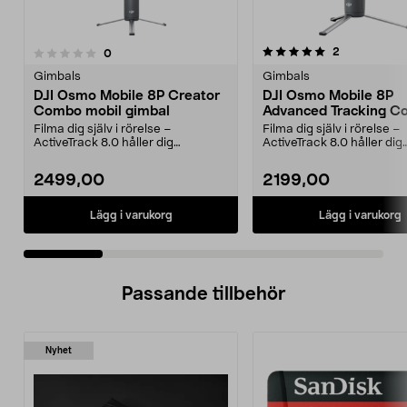
5.0 av 5 stjärnor
recensioner
2
recensioner
0
0.0 av 5 stjärnor
Gimbals
Gimbals
DJI Osmo Mobile 8P Creator
DJI Osmo Mobile 8P
Combo mobil gimbal
Advanced Tracking 
Kit
Filma dig själv i rörelse –
Filma dig själv i rörelse –
ActiveTrack 8.0 håller dig
ActiveTrack 8.0 håller dig
automatiskt i bild. DJI O...
automatiskt i bild. DJI O...
2499,00
2199,00
Lägg i varukorg
Lägg i varukorg
Passande tillbehör
Nyhet