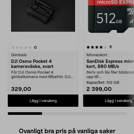
4.0av 5 stjärnor
recensioner
5
recensioner
0
0.0 av 5 stjärnor
Gimbals
Minneskort
DJI Osmo Pocket 4
SanDisk Express mic
kameraväska, svart
kort, 880 MB/s
För DJI Osmo Pocket 4
Skriv och läs filer blixtsn
gimbalkamera med tillbehör. DJI
upp till ...
Osmo Pocket 4 Creator Comb...
Kapacitet:
512 GB
329,00
2 399,00
Lägg i varukorg
Lägg i varukorg
Ovanligt bra pris på vanliga saker