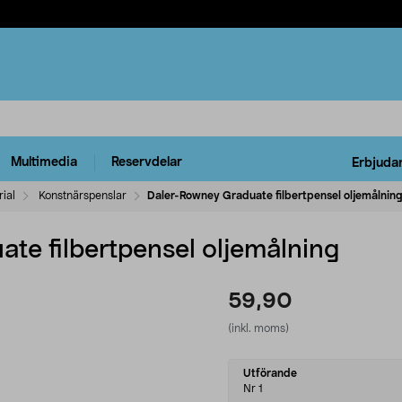
Multimedia
Reservdelar
Erbjuda
ial
Konstnärspenslar
Daler-Rowney Graduate filbertpensel oljemålnin
te filbertpensel oljemålning
59,90
(inkl. moms)
Select
Utförande
variant
Nr 1