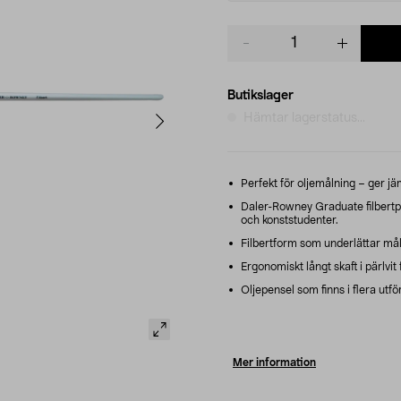
Product
quantity
Butikslager
Hämtar lagerstatus...
Perfekt för oljemålning – ger jä
Daler-Rowney Graduate filbertpe
och konststudenter.
Filbertform som underlättar mål
Ergonomiskt långt skaft i pärlvi
Oljepensel som finns i flera utf
Mer information