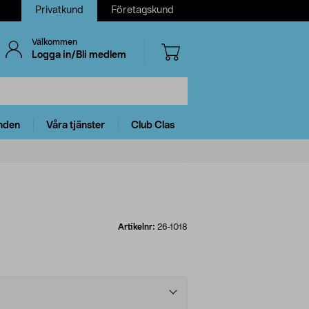
Privatkund
Företagskund
Välkommen
Logga in/Bli medlem
nden
Våra tjänster
Club Clas
g
Artikelnr:
26-1018