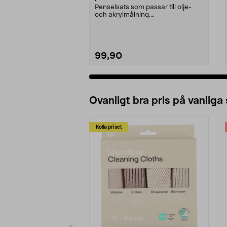
Penselsats som passar till olje-
och akrylmålning.
Konstnärspenslar med svinbors...
99,90
Ovanligt bra pris på vanliga
Kolla priset