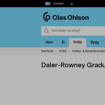
Select
Sweden
market
Hem
El
Fritid
Bygg
Startsida
Fritid
Hobby- & konstnärsmater
Daler-Rowney Gradua