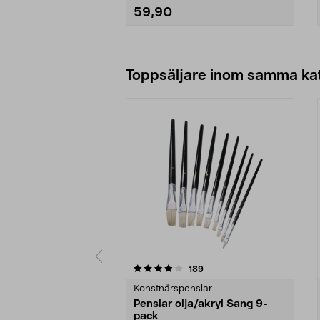
59,90
Lägg i varukorg
Toppsäljare inom samma ka
0 av 5 stjärnor
4.5 av 5 stjärnor
recensioner
189
Konstnärspenslar
Penslar olja/akryl Sang 9-
pack