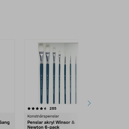
4.5 av 5 stjärnor
recensioner
4.5
285
5
Konstnärspenslar
Konstnärspen
 Sang
Penslar akryl Winsor &
Penslar akv
Newton 6-pack
Newton 6-