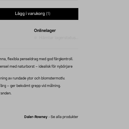
Lägg i varukorg
(1)
Onlinelager
Hämtar lagerstatus...
mna, flexibla penseldrag med god färgkontroll.
nsel med naturborst – idealisk för nybörjare
ning av rundade ytor och blomstermotiv.
t färg – ger bekvämt grepp vid målning.
öranden.
Daler-Rowney
-
Se alla produkter