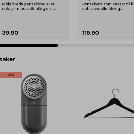
Måla breda penseldrag eller
Penselsats som passar till 
detaljer med vattenfärg eller
och akvarellmålning.
akrylfärg. Penslar i o...
Konstnärspenslar med blan.
39,90
119,90
 saker
-25%