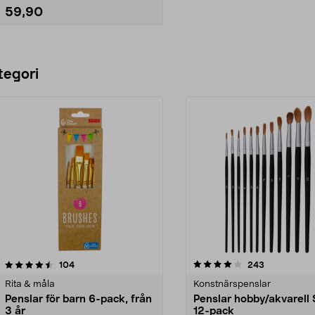
59,90
Lägg i varukorg
tegori
4.0 av 5 stjärnor
recensioner
4.5 av 5 stjärnor
recensioner
104
243
Rita & måla
Konstnärspenslar
Penslar för barn 6-pack, från
Penslar hobby/akvarell
3 år
12-pack