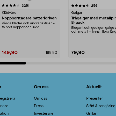
4.5av 5 stjärnor
recensioner
4.0av 5 stjärnor
recensioner
3251
256
Klädvård
Galgar
Noppborttagare batteridriven
Trägalgar med metallpi
8-pack
Vårda kläder och andra textilier –
ta bort noppor och ludd.
Elegant och gedigen galge a
Noppborttagaren fräs...
och metall – finns i flera färg
Galge med sv...
149,90
79,90
199,90
Lägg i varukorg
Lägg i varukorg
o
Om oss
Aktuellt
egistrera
Om oss
Presenter
enord
Press
Städ & rengöring
ation
Investerare
Grillar