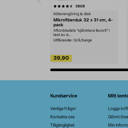
5av 5 stjärnor
4.0av 5 stjärnor
recensioner
3808
Köksrengöring & disk
Mikrofiberduk 32 x 31 cm, 4-
pack
Aftonbladets "självklara favorit” i
test av d...
Utförande:
Grå/beige
39,90
Lägg i varukorg
Sidfot
Kundservice
Mitt kont
Vanliga frågor
Logga in/R
Kontakta oss
Glömt lös
Tillgänglighet
Min inform