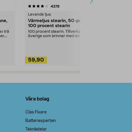
4.5av 5 stjärnor
recensioner
4.5
4378
2
Levande ljus
Rengöringsm
nne,
Värmeljus stearin, 50-pack,
Bikarbonat
100 procent stearin
Ett allsidigt 
städning och 
v trä
100 procent stearin. Tillverkade i
ute. Städa med
er.
Sverige som brinner med en
vacker och sotfri ...
59,90
49,90
Lägg i varukorg
Lägg
Våra bolag
Clas Fixare
Batteriexperten
Teknikdelar