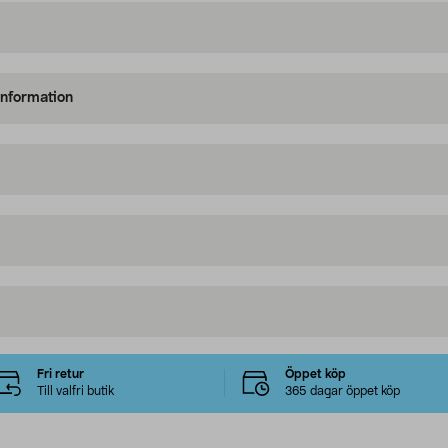
information
Fri retur
Öppet köp
Till valfri butik
365 dagar öppet köp