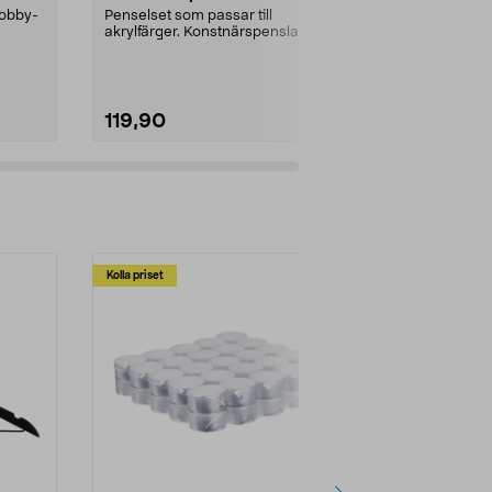
hobby-
Penselset som passar till
Akvarellpensl
akrylfärger. Konstnärspenslar med
akvarellfärge
..
syntetborst och kort...
med syntetbor
119,90
119,90
Kolla priset
Multibuy