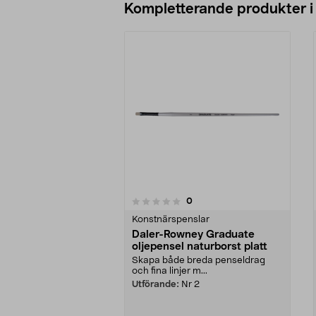
Kompletterande produkter i
recensioner
0
0 av 5 stjärnor
0.0 av 5 stjärnor
Konstnärspenslar
Daler-Rowney Graduate
oljepensel naturborst platt
Skapa både breda penseldrag
och fina linjer m...
Utförande:
Nr 2