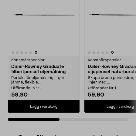
4.0av 5 stjärnor
recensioner
recensioner
0
0
0.0 av 5 stjärnor
Konstnärspenslar
Konstnärspenslar
Daler-Rowney Graduate
Daler-Rowney Gradua
filbertpensel oljemålning
oljepensel naturborste
Perfekt för oljemålning – ger
Skapa breda penseldrag e
jämna, flexibla...
linjer med ...
Utförande:
Nr 1
Utförande:
Nr 1
59,90
59,90
Lägg i varukorg
Lägg i varukorg