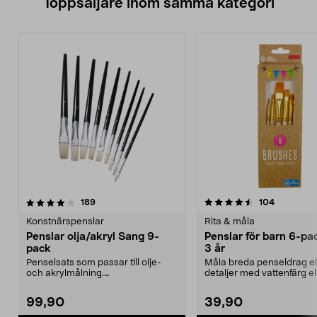
Toppsäljare inom samma kategori
4.5 av 5 stjärnor
recensioner
4.5 av 5 stjärnor
recension
189
104
Konstnärspenslar
Rita & måla
Penslar olja/akryl Sang 9-
Penslar för barn 6-pac
pack
3 år
Penselsats som passar till olje-
Måla breda penseldrag el
och akrylmålning.
detaljer med vattenfärg el
Konstnärspenslar med svinbors...
akrylfärg. Penslar i o...
99,90
39,90