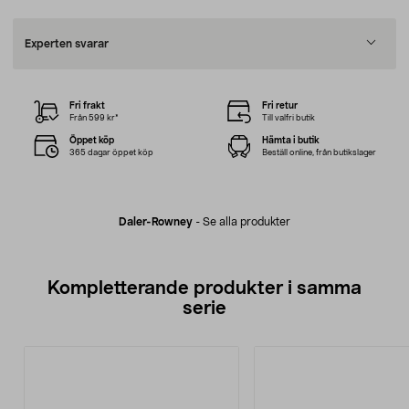
Experten svarar
Fri frakt
Fri retur
Från 599 kr*
Till valfri butik
Öppet köp
Hämta i butik
365 dagar öppet köp
Beställ online, från butikslager
Daler-Rowney
-
Se alla produkter
Kompletterande produkter i samma
serie