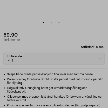
59,90
(inkl. moms)
Artikelnr:
26-1017
Select
Utförande
variant
Nr 2
Skapa både breda penseldrag och fina linjer med samma pensel.
Daler-Rowney Graduate Bright Bristle pensel med naturborst – perfekt
för oljefärg.
Högkvalitativ Chungking-borst ger utmärkt färghållning och
flödeskontroll.
Oljepensel med ergonomiskt långt handtag för bekväm användning och
bättre kontroll.
Konstnärspensel för nybörjare och konststudenter (färg säljs separat).