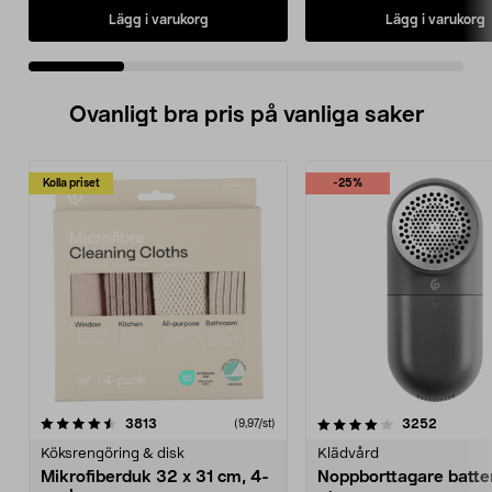
Lägg i varukorg
Lägg i varukorg
Ovanligt bra pris på vanliga saker
Kolla priset
-25%
4.0av 5 stjärnor
recensioner
4.5av 5 stjärnor
recensio
3813
3252
(9,97/st)
Köksrengöring & disk
Klädvård
Mikrofiberduk 32 x 31 cm, 4-
Noppborttagare batter