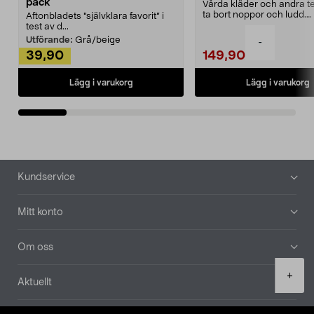
pack
Vårda kläder och andra tex
ta bort noppor och ludd.
Aftonbladets "självklara favorit” i
Noppborttagaren fräs...
test av d...
Utförande:
Grå/beige
-
39,90
149,90
Lägg i varukorg
Lägg i varukorg
Sidfot
Kundservice
Mitt konto
Om oss
Product
+
Aktuellt
quantity