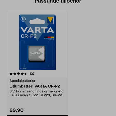
Passande tillbehör
recensioner
127
Specialbatterier
Litiumbatteri VARTA CR-P2
6 V. För användning i kameror etc.
Kallas även CRP2, DL223, BR-2P
och 223A.
99,90