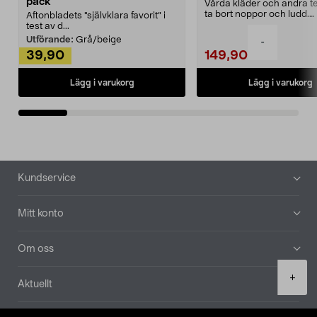
pack
Vårda kläder och andra tex
ta bort noppor och ludd.
Aftonbladets "självklara favorit” i
Noppborttagaren fräs...
test av d...
Utförande:
Grå/beige
-
39,90
149,90
Lägg i varukorg
Lägg i varukorg
Sidfot
Kundservice
Mitt konto
Om oss
Product
+
Aktuellt
quantity