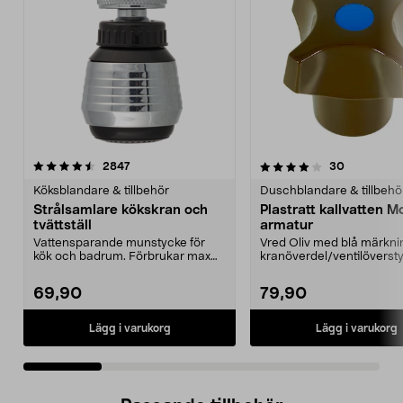
4.0 av 5 stjärnor
recensioner
3.5 av 5 stjärnor
recensione
2847
30
Köksblandare & tillbehör
Duschblandare & tillbehö
Strålsamlare kökskran och
Plastratt kallvatten M
tvättställ
armatur
Vattensparande munstycke för
Vred Oliv med blå märkning
kök och badrum. Förbrukar max
kranöverdel/ventilöverst
8,5 l / min med dusch...
blandare Mora.
69,90
79,90
Lägg i varukorg
Lägg i varukorg