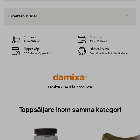
Experten svarar
Fri frakt
Fri retur
Från 599 kr*
Till valfri butik
Öppet köp
Hämta i butik
365 dagar öppet köp
Beställ online, från butikslager
Damixa
-
Se alla produkter
Toppsäljare inom samma kategori