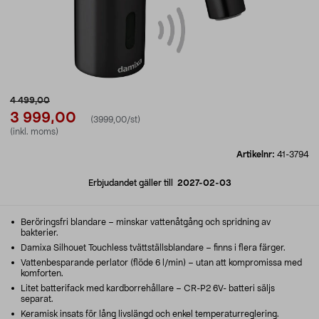
4 499,00
3 999,00
(3999,00/st)
(inkl. moms)
Artikelnr:
41-3794
Erbjudandet gäller till
2027-02-03
Beröringsfri blandare – minskar vattenåtgång och spridning av
bakterier.
Damixa Silhouet Touchless tvättställsblandare – finns i flera färger.
Vattenbesparande perlator (flöde 6 l/min) – utan att kompromissa med
komforten.
Litet batterifack med kardborrehållare – CR-P2 6V- batteri säljs
separat.
Keramisk insats för lång livslängd och enkel temperaturreglering.