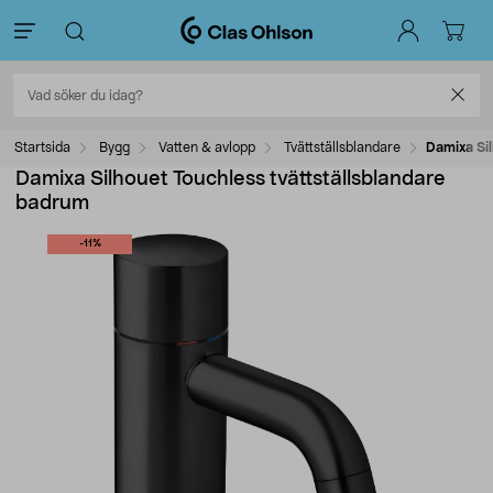
Startsida
Bygg
Vatten & avlopp
Tvättställsblandare
Damixa Sil
Damixa Silhouet Touchless tvättställsblandare
badrum
-11%