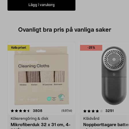
Lägg i varukorg
Ovanligt bra pris på vanliga saker
Kolla priset
-25%
4.0av 5 stjärnor
recensioner
4.5av 5 stjärnor
recensio
3808
3251
(9,97/st)
Köksrengöring & disk
Klädvård
Mikrofiberduk 32 x 31 cm, 4-
Noppborttagare batter