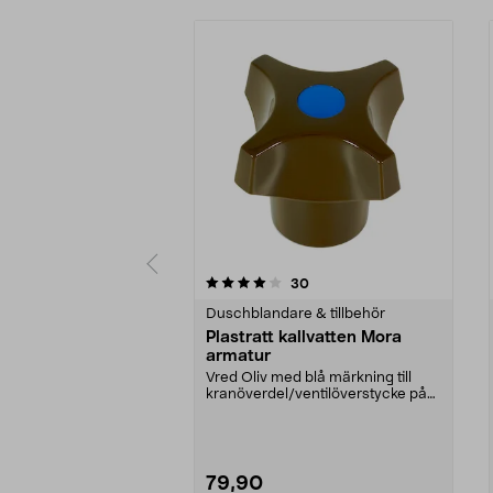
0 av 5 stjärnor
4.0 av 5 stjärnor
recensioner
30
Duschblandare & tillbehör
Plastratt kallvatten Mora
armatur
Vred Oliv med blå märkning till
kranöverdel/ventilöverstycke på
blandare Mora.
79,90