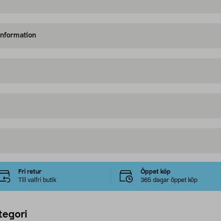
information
Fri retur
Öppet köp
Till valfri butik
365 dagar öppet köp
tegori