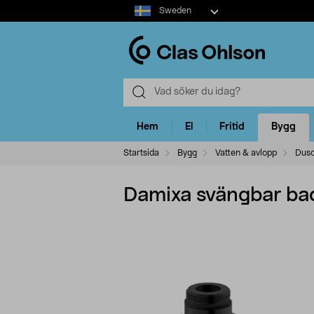
Select
Sweden
market
Hem
El
Fritid
Bygg
Startsida
Bygg
Vatten & avlopp
Dusc
Damixa svängbar bad