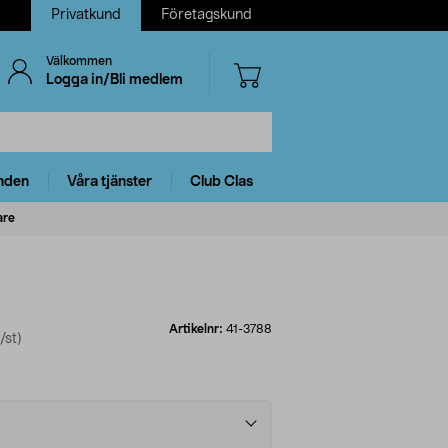
Privatkund
Företagskund
Välkommen
Logga in/Bli medlem
nden
Våra tjänster
Club Clas
are
Artikelnr:
41-3788
/st)