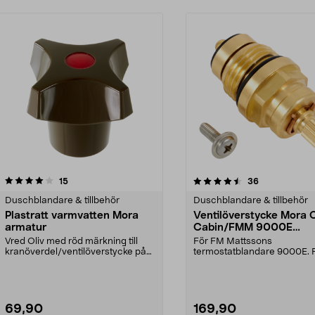
4.5 av 5 stjärnor
recensioner
3.5 av 5 stjärnor
recensioner
15
36
Duschblandare & tillbehör
Duschblandare & tillbehör
Plastratt varmvatten Mora
Ventilöverstycke Mora 
armatur
Cabin/FMM 9000E
termostatblandare
Vred Oliv med röd märkning till
För FM Mattssons
kranöverdel/ventilöverstycke på
termostatblandare 9000E. 
blandare Mora.
Mora Armaturs termostatbl
CE...
69,90
169,90