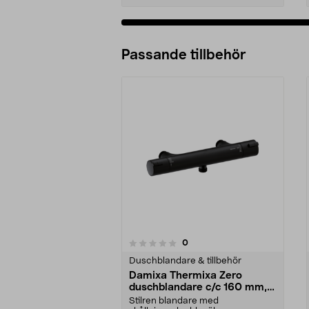
Passande tillbehör
recensioner
0
0 av 5 stjärnor
0.0 av 5 stjärnor
Duschblandare & tillbehör
Damixa Thermixa Zero
duschblandare c/c 160 mm,
svart
Stilren blandare med