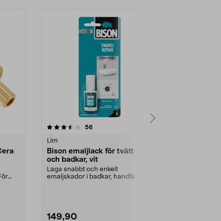
4.5 av 5 stjärnor
recensioner
4.0
56
1
Lim
Duschblandare
Cera
Bison emaljlack för tvättställ
Ventilkägla
och badkar, vit
Krankägla för
droppande kra
Laga snabbt och enkelt
kranpackning g
För
emaljskador i badkar, handfat etc.
andare
Bison emaljfix – vit, ...
149,90
69,90