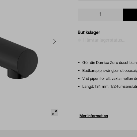
Product
quantity
Butikslager
Hämtar lagerstatus...
Gör din Damixa Zero duschblanda
Badkarspip, svängbar utloppspip –
Vrid pipen för att växla mellan
Längd: 134 mm. 1/2-tumsanslutn
Mer information