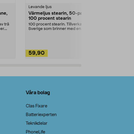
Levande ljus
Rengöringsm
nne,
Värmeljus stearin, 50-pack,
Bikarbonat
100 procent stearin
Ett allsidigt 
städning och 
v trä
100 procent stearin. Tillverkade i
ute. Städa med
er.
Sverige som brinner med en
vacker och sotfri ...
59,90
49,90
Lägg i varukorg
Lägg
Våra bolag
Clas Fixare
Batteriexperten
Teknikdelar
PhoneLife