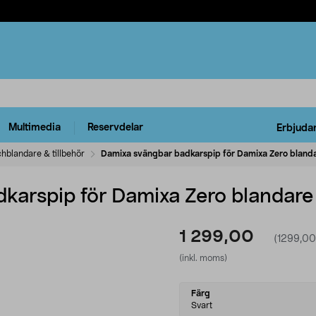
Multimedia
Reservdelar
Erbjuda
hblandare & tillbehör
Damixa svängbar badkarspip för Damixa Zero bland
karspip för Damixa Zero blandare
1 299,00
(1299,00
(inkl. moms)
Select
Färg
variant
Svart