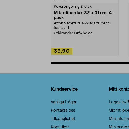
Köksrengöring & disk
Mikrofiberduk 32 x 31 cm, 4-
pack
Aftonbladets "självklara favorit” i
test av d...
Utförande:
Grå/beige
39,90
Lägg i varukorg
Sidfot
Kundservice
Mitt kont
Vanliga frågor
Logga in/R
Kontakta oss
Glömt lös
Tillgänglighet
Min inform
Köpvillkor
Min orderh