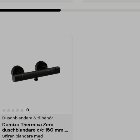
recensioner
0
Duschblandare & tillbehör
Damixa Thermixa Zero
duschblandare c/c 150 mm,
svart
Stilren blandare med