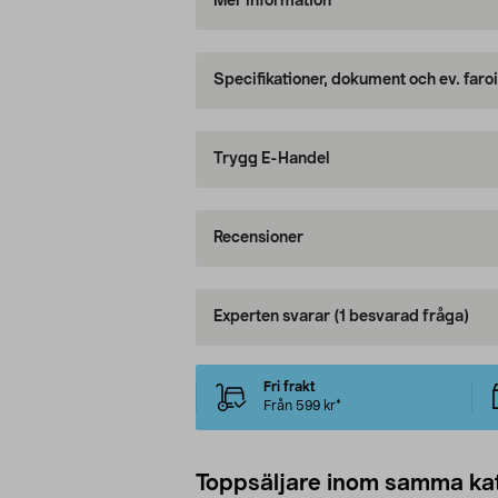
Mer information
Specifikationer, dokument och ev. faro
Trygg E-Handel
Recensioner
Experten svarar
(1 besvarad fråga)
Fri frakt
Från 599 kr*
Toppsäljare inom samma ka