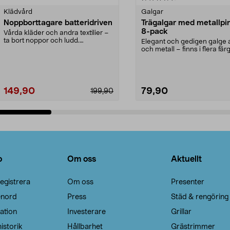
Klädvård
Galgar
Noppborttagare batteridriven
Trägalgar med metallpi
8-pack
Vårda kläder och andra textilier –
ta bort noppor och ludd.
Elegant och gedigen galge a
Noppborttagaren fräs...
och metall – finns i flera färg
Galge med sv...
149,90
79,90
199,90
Lägg i varukorg
Lägg i varukorg
o
Om oss
Aktuellt
egistrera
Om oss
Presenter
enord
Press
Städ & rengöring
ation
Investerare
Grillar
istorik
Hållbarhet
Grästrimmer