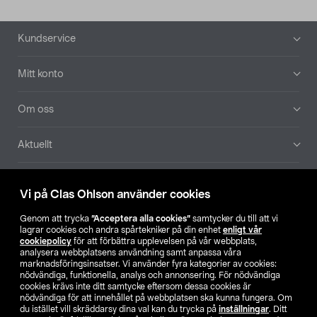
Sidfot
Kundservice
Mitt konto
Om oss
Aktuellt
Våra bolag
Vi på Clas Ohlson använder cookies
Hitta butik
Genom att trycka
”Acceptera alla cookies”
samtycker du till att vi
lagrar cookies och andra spårtekniker på din enhet
enligt vår
cookiepolicy
för att förbättra upplevelsen på vår webbplats,
SE
NO
FI
analysera webbplatsens användning samt anpassa våra
marknadsföringsinsatser. Vi använder fyra kategorier av cookies:
nödvändiga, funktionella, analys och annonsering. För nödvändiga
cookies krävs inte ditt samtycke eftersom dessa cookies är
nödvändiga för att innehållet på webbplatsen ska kunna fungera. Om
du istället vill skräddarsy dina val kan du trycka på
inställningar
. Ditt