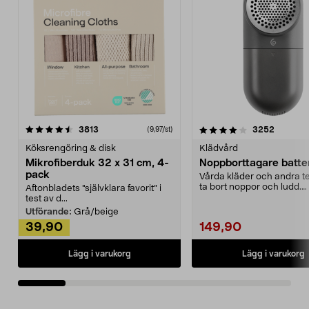
4.0av 5 stjärnor
recensioner
4.5av 5 stjärnor
recensio
3813
3252
(9,97/st)
Köksrengöring & disk
Klädvård
Mikrofiberduk 32 x 31 cm, 4-
Noppborttagare batter
pack
Vårda kläder och andra tex
ta bort noppor och ludd.
Aftonbladets "självklara favorit” i
Noppborttagaren fräs...
test av d...
Utförande:
Grå/beige
39,90
149,90
Lägg i varukorg
Lägg i varukorg