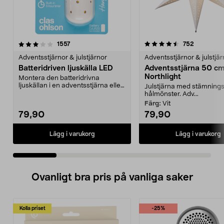
4.5 av 5 stjärnor
recensioner
4.0 av 5 stjärnor
recension
1557
752
Adventsstjärnor & julstjärnor
Adventsstjärnor & julstjär
Batteridriven ljuskälla LED
Adventsstjärna 50 c
Northlight
Montera den batteridrivna
ljuskällan i en adventsstjärna eller
Julstjärna med stämningsf
liknande och häng...
hålmönster. Adv...
Färg:
Vit
79,90
79,90
Lägg i varukorg
Lägg i varukorg
Ovanligt bra pris på vanliga saker
Kolla priset
-25%