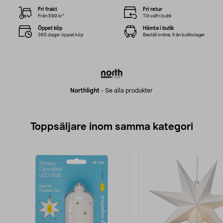
Fri frakt
Fri retur
Från 599 kr*
Till valfri butik
Öppet köp
Hämta i butik
365 dagar öppet köp
Beställ online, från butikslager
Northlight
-
Se alla produkter
Toppsäljare inom samma kategori