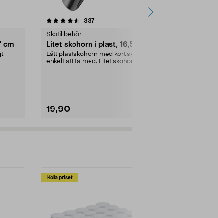
r
4.0 av 5 stjärnor
recensioner
4.5
337
1
Skotillbehör
Skotillbehör
57 cm
Litet skohorn i plast, 16,5 cm
Cederträ sk
gt
Lätt plastskohorn med kort skaft –
Håll dina skor
enkelt att ta med. Litet skohorn i
med cederträ 
plast – få...
absorberar ...
19,90
39,90
Kolla priset
Multibuy