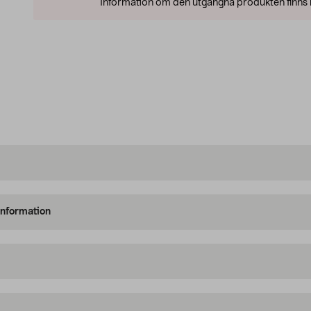
Information om den utgångna produkten finns l
information