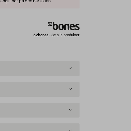
ängst ner på den här sidan.
52bones
-
Se alla produkter