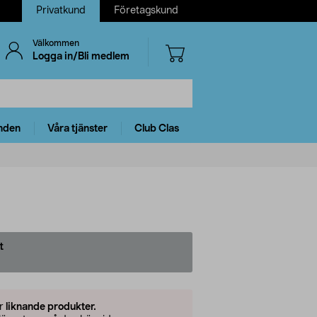
Privatkund
Företagskund
Välkommen
Logga in/Bli medlem
nden
Våra tjänster
Club Clas
t
er
liknande produkter.