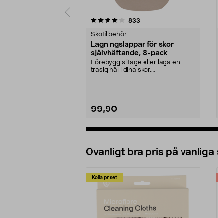
0 av 5 stjärnor
4.0 av 5 stjärnor
recensioner
833
Skotillbehör
Lagningslappar för skor
självhäftande, 8-pack
Förebygg slitage eller laga en
trasig häl i dina skor.
Lagningslappar som förstä...
99,90
Ovanligt bra pris på vanliga
Kolla priset