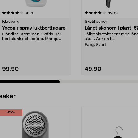
4.0 av 5 stjärnor
recensioner
4.5 av 5 stjärnor
recensione
433
1209
Klädvård
Skotillbehör
Yocoair spray luktborttagare
Långt skohorn i plast, 
Gör dina utrymmen luktfria! Tar
Tåligt plastskohorn med lån
bort stank och odörer. Många
skaft. Ger en b...
olika användningsom...
Färg:
Svart
99,90
49,90
 saker
-25%