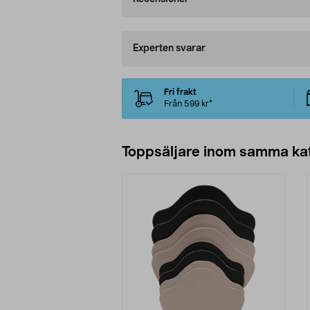
Experten svarar
Fri frakt
Från 599 kr*
Toppsäljare inom samma ka