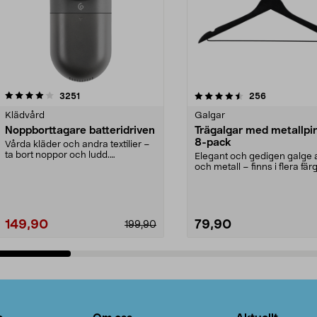
4.5av 5 stjärnor
recensioner
4.0av 5 stjärnor
recensioner
3251
256
Klädvård
Galgar
Noppborttagare batteridriven
Trägalgar med metallpi
8-pack
Vårda kläder och andra textilier –
ta bort noppor och ludd.
Elegant och gedigen galge a
Noppborttagaren fräs...
och metall – finns i flera färg
Galge med sv...
149,90
79,90
199,90
Lägg i varukorg
Lägg i varukorg