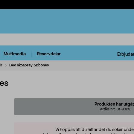
Multimedia
Reservdelar
Erbjuda
ör
Deo skospray 52bones
es
Produkten har utgåt
Artikelnr:
31-9329
Vi hoppas att du hittar det du söker und