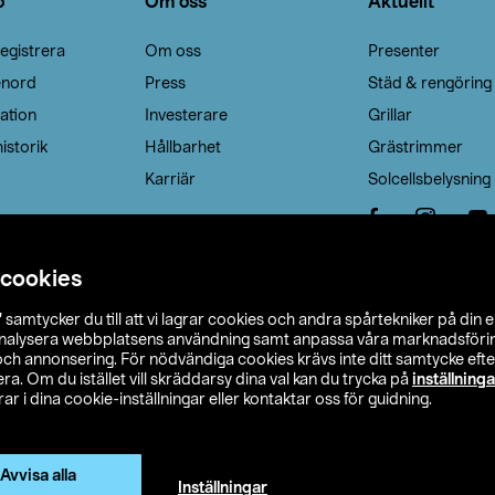
o
Om oss
Aktuellt
egistrera
Om oss
Presenter
enord
Press
Städ & rengöring
ation
Investerare
Grillar
istorik
Hållbarhet
Grästrimmer
Karriär
Solcellsbelysning
 cookies
”
samtycker du till att vi lagrar cookies och andra spårtekniker på din 
analysera webbplatsens användning samt anpassa våra marknadsförings
 och annonsering. För nödvändiga cookies krävs inte ditt samtycke ef
a. Om du istället vill skräddarsy dina val kan du trycka på
inställninga
r i dina cookie-inställningar eller kontaktar oss för guidning.
s Ohlson
Köpvillkor
Privacy statement
Klubbvillkor
H
Ändra till priser exklusive moms
Avvisa alla
Inställningar