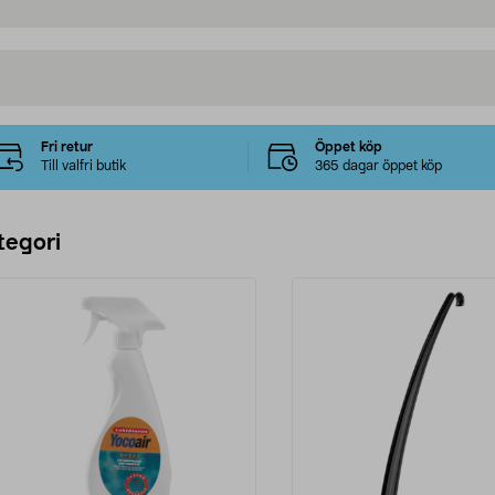
Fri retur
Öppet köp
Till valfri butik
365 dagar öppet köp
tegori