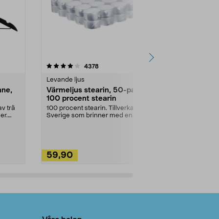
4.5av 5 stjärnor
recensioner
4.5
4378
2
Levande ljus
Rengöringsm
nne,
Värmeljus stearin, 50-pack,
Bikarbonat
100 procent stearin
Ett allsidigt 
städning och 
v trä
100 procent stearin. Tillverkade i
ute. Städa med
er.
Sverige som brinner med en
vacker och sotfri ...
59,90
49,90
Lägg i varukorg
Lägg