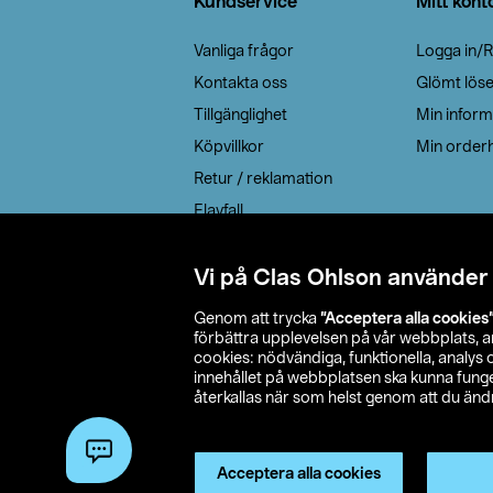
Kundservice
Mitt kont
Vanliga frågor
Logga in/R
Kontakta oss
Glömt lös
Tillgänglighet
Min inform
Köpvillkor
Min orderh
Retur / reklamation
Elavfall
Cookie policy
Leveransalternativ
Vi på Clas Ohlson använder
Genom att trycka
”Acceptera alla cookies
förbättra upplevelsen på vår webbplats, 
cookies: nödvändiga, funktionella, analys
innehållet på webbplatsen ska kunna funger
återkallas när som helst genom att du ändra
© 2026 Cla
Acceptera alla cookies