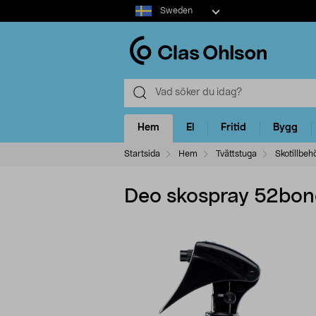
Select
Sweden
market
Hem
El
Fritid
Bygg
Startsida
Hem
Tvättstuga
Skotillbeh
Deo skospray 52bon