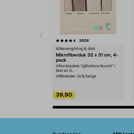
5av 5 stjärnor
4.0av 5 stjärnor
recensioner
3808
Köksrengöring & disk
Mikrofiberduk 32 x 31 cm, 4-
pack
Aftonbladets "självklara favorit” i
test av d...
Utförande:
Grå/beige
39,90
Lägg i varukorg
Sidfot