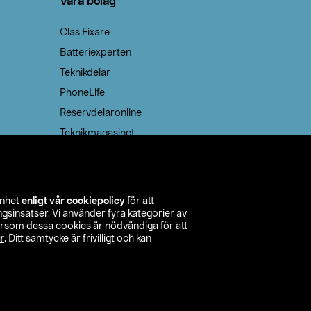
Våra bolag
Clas Fixare
Batteriexperten
Teknikdelar
PhoneLife
Reservdelaronline
Teknikmagasinet
enhet
enligt vår cookiepolicy
för att
insatser. Vi använder fyra kategorier av
tersom dessa cookies är nödvändiga för att
r
. Ditt samtycke är frivilligt och kan
itta butik