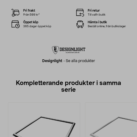
Fri frakt
Fri retur
Från 599 kr*
Till valfri butik
Öppet köp
Hämta i butik
365 dagar öppet köp
Beställ online, från butikslager
Designlight
-
Se alla produkter
Kompletterande produkter i samma
serie