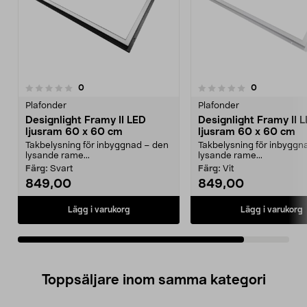
recensioner
recensioner
0
0
0.0 av 5 stjärnor
Plafonder
Plafonder
Designlight Framy II LED
Designlight Framy II 
ljusram 60 x 60 cm
ljusram 60 x 60 cm
Takbelysning för inbyggnad – den
Takbelysning för inbyggn
lysande rame...
lysande rame...
Färg:
Svart
Färg:
Vit
849,00
849,00
Lägg i varukorg
Lägg i varukorg
Toppsäljare inom samma kategori