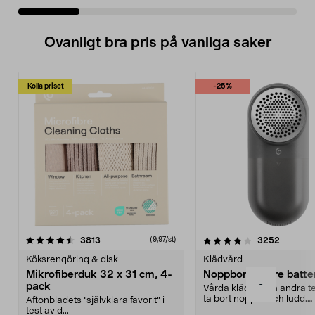
Ovanligt bra pris på vanliga saker
Kolla priset
-25%
4.0av 5 stjärnor
recensioner
4.5av 5 stjärnor
recensio
3813
3252
(9,97/st)
Köksrengöring & disk
Klädvård
Mikrofiberduk 32 x 31 cm, 4-
Noppborttagare batter
-
pack
Vårda kläder och andra tex
ta bort noppor och ludd.
Aftonbladets "självklara favorit” i
Noppborttagaren fräs...
test av d...