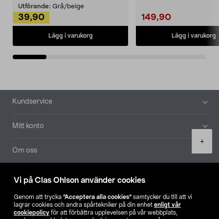
Utförande:
Grå/beige
39,90
149,90
Lägg i varukorg
Lägg i varukorg
Sidfot
Kundservice
Mitt konto
Product
+
quantity
Om oss
Aktuellt
Vi på Clas Ohlson använder cookies
Genom att trycka
”Acceptera alla cookies”
samtycker du till att vi
Våra bolag
lagrar cookies och andra spårtekniker på din enhet
enligt vår
cookiepolicy
för att förbättra upplevelsen på vår webbplats,