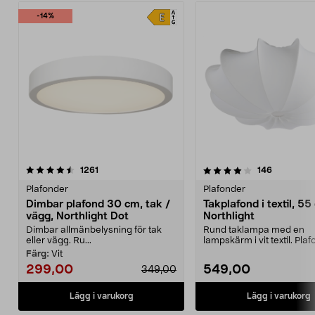
-14%
4.0 av 5 stjärnor
recensioner
4.5 av 5 stjärnor
recensione
1261
146
Plafonder
Plafonder
Dimbar plafond 30 cm, tak /
Takplafond i textil, 55
vägg, Northlight Dot
Northlight
Dimbar allmänbelysning för tak
Rund taklampa med en
eller vägg. Ru...
lampskärm i vit textil. Plaf
sovrum, vardagsrum elle..
Färg:
Vit
299,00
549,00
349,00
Lägg i varukorg
Lägg i varukorg