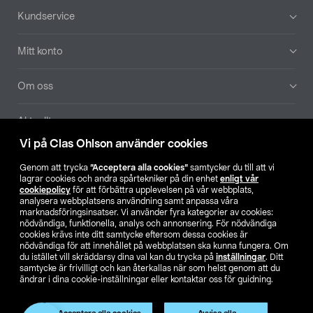
Sidfot
Kundservice
Mitt konto
Om oss
Aktuellt
Vi på Clas Ohlson använder cookies
Våra bolag
Genom att trycka
”Acceptera alla cookies”
samtycker du till att vi
lagrar cookies och andra spårtekniker på din enhet
enligt vår
Hitta butik
cookiepolicy
för att förbättra upplevelsen på vår webbplats,
analysera webbplatsens användning samt anpassa våra
marknadsföringsinsatser. Vi använder fyra kategorier av cookies:
nödvändiga, funktionella, analys och annonsering. För nödvändiga
SE
NO
FI
cookies krävs inte ditt samtycke eftersom dessa cookies är
nödvändiga för att innehållet på webbplatsen ska kunna fungera. Om
du istället vill skräddarsy dina val kan du trycka på
inställningar
. Ditt
samtycke är frivilligt och kan återkallas när som helst genom att du
ändrar i dina cookie-inställningar eller kontaktar oss för guidning.