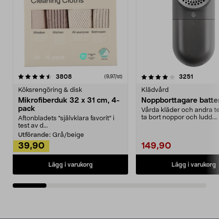
4.0av 5 stjärnor
recensioner
4.5av 5 stjärnor
recensio
3808
3251
(9,97/st)
Köksrengöring & disk
Klädvård
Mikrofiberduk 32 x 31 cm, 4-
Noppborttagare batter
pack
Vårda kläder och andra tex
ta bort noppor och ludd.
Aftonbladets "självklara favorit” i
Noppborttagaren fräs...
test av d...
Utförande:
Grå/beige
39,90
149,90
Lägg i varukorg
Lägg i varukorg