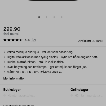
299,90
(inkl. moms)
4.5
(
2
)
Artikelnr:
39-5261
Vakna med ljud eller ljus – välj det som passar dig.
Digital väckarklocka med tydlig display – syns bra både dag och natt.
Dubbel alarmfunktion – ställ in 2 olika tider.
RGB-belysning och nattlampa – ger ett mjukt och färgat ljus.
Mått: 17,8 × 8,9 × 5,9 cm. Drivs via USB-C.
Mer information
Butikslager
Onlinelager
Hämtar lagerstatus...
Hämtar lagerstatus...