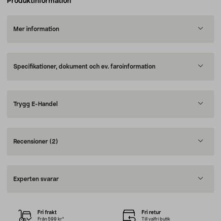
Produktinformation
Mer information
Specifikationer, dokument och ev. faroinformation
Trygg E-Handel
Recensioner
(2)
Experten svarar
Fri frakt
Fri retur
Från 599 kr*
Till valfri butik