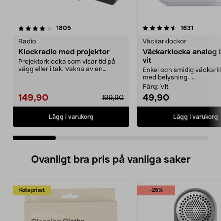
4.5 av 5 stjärnor
recensioner
4.5 av 5 stjärnor
recension
1805
1631
Radio
Väckarklockor
Klockradio med projektor
Väckarklocka analog b
vit
Projektorklocka som visar tid på
vägg eller i tak. Vakna av en
Enkel och smidig väckark
radiokanal eller ...
med belysning. ...
Färg:
Vit
149,90
49,90
199,90
Lägg i varukorg
Lägg i varukorg
Ovanligt bra pris på vanliga saker
Kolla priset
-25%