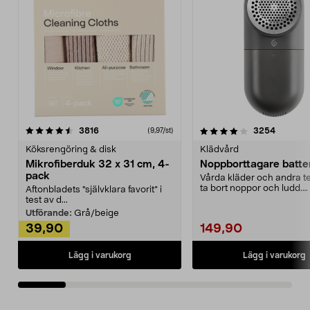
4.0av 5 stjärnor
recensioner
4.5av 5 stjärnor
recensio
3816
3254
(9,97/st)
Köksrengöring & disk
Klädvård
Mikrofiberduk 32 x 31 cm, 4-
Noppborttagare batter
pack
Vårda kläder och andra tex
ta bort noppor och ludd.
Aftonbladets "självklara favorit” i
Noppborttagaren fräs...
test av d...
Utförande:
Grå/beige
39,90
149,90
Lägg i varukorg
Lägg i varukorg