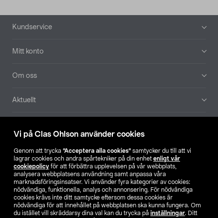
Sidfot
Kundservice
Mitt konto
Om oss
Aktuellt
Våra bolag
Vi på Clas Ohlson använder cookies
Hitta butik
Genom att trycka
”Acceptera alla cookies”
samtycker du till att vi
lagrar cookies och andra spårtekniker på din enhet
enligt vår
cookiepolicy
för att förbättra upplevelsen på vår webbplats,
SE
NO
FI
analysera webbplatsens användning samt anpassa våra
marknadsföringsinsatser. Vi använder fyra kategorier av cookies:
nödvändiga, funktionella, analys och annonsering. För nödvändiga
cookies krävs inte ditt samtycke eftersom dessa cookies är
nödvändiga för att innehållet på webbplatsen ska kunna fungera. Om
du istället vill skräddarsy dina val kan du trycka på
inställningar
. Ditt