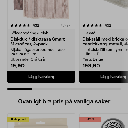
4.5 av 5 stjärnor
recensioner
3.5 av 5 stjärnor
recension
432
452
(9,95/st)
Köksrengöring & disk
Diskställ
Diskduk / disktrasa Smart
Diskställ med bricka 
Microfiber, 2-pack
bestickkorg, metall, 
Mjuka högabsorberande trasor,
Litet diskställ som rymme
24 x 24 cm. Ren...
– finns i f...
Utförande:
Grå/grå
Färg:
Beige
19,90
199,90
Lägg i varukorg
Lägg i varukorg
Ovanligt bra pris på vanliga saker
Kolla priset
-25%