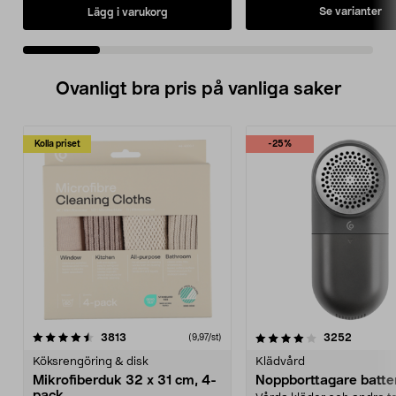
Se varianter
Lägg i varukorg
Ovanligt bra pris på vanliga saker
Kolla priset
-25%
4.0av 5 stjärnor
recensioner
4.5av 5 stjärnor
recensio
3813
3252
(9,97/st)
Köksrengöring & disk
Klädvård
Mikrofiberduk 32 x 31 cm, 4-
Noppborttagare batter
pack