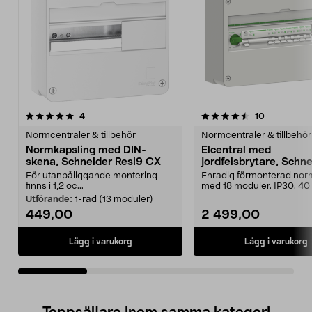
4.5av 5 stjärnor
recensioner
5.0av 5 stjärnor
recensioner
4
10
Normcentraler & tillbehör
Normcentraler & tillbehör
Normkapsling med DIN-
Elcentral med
skena, Schneider Resi9 CX
jordfelsbrytare, Schn
Resi9 CX, enradig
För utanpåliggande montering –
Enradig förmonterad nor
finns i 1,2 oc...
med 18 moduler. IP30. 40 
Schneider Electric R...
Utförande:
1-rad (13 moduler)
449,00
2 499,00
Lägg i varukorg
Lägg i varukorg