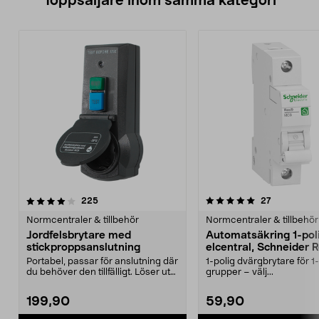
Toppsäljare inom samma kategori
5.0 av 5 stjärnor
recensioner
4.5 av 5 stjärnor
recensioner
225
27
Normcentraler & tillbehör
Normcentraler & tillbehör
Jordfelsbrytare med
Automatsäkring 1-poli
stickproppsanslutning
elcentral, Schneider 
Portabel, passar för anslutning där
1-polig dvärgbrytare för 1
du behöver den tillfälligt. Löser ut
grupper – välj...
vid 30 ...
199,90
59,90