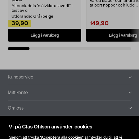
Vårda kläder och andra tex
ta bort noppor och ludd.
Aftonbladets "självklara favorit” i
Noppborttagaren fräs...
test av d...
Utförande:
Grå/beige
39,90
149,90
Lägg i varukorg
Lägg i varukorg
Sidfot
Kundservice
Mitt konto
Om oss
Aktuellt
Vi på Clas Ohlson använder cookies
Genom att trycka
”Acceptera alla cookies”
samtycker du till att vi