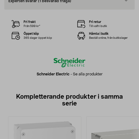
Experten svarar
(1 besvarad fråga)
Fri frakt
Fri retur
Från 599 kr*
Till valfri butik
Öppet köp
Hämta i butik
365 dagar öppet köp
Beställ online, från butikslager
Schneider Electric
-
Se alla produkter
Kompletterande produkter i samma
serie