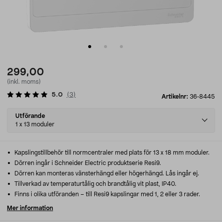
299,00
(inkl. moms)
5.0
(
3
)
Artikelnr:
36-8445
Select
Utförande
variant
1 x 13 moduler
Kapslingstillbehör till normcentraler med plats för 13 x 18 mm moduler.
Dörren ingår i Schneider Electric produktserie Resi9.
Dörren kan monteras vänsterhängd eller högerhängd. Lås ingår ej.
Tillverkad av temperaturtålig och brandtålig vit plast, IP40.
Finns i olika utföranden – till Resi9 kapslingar med 1, 2 eller 3 rader.
Mer information