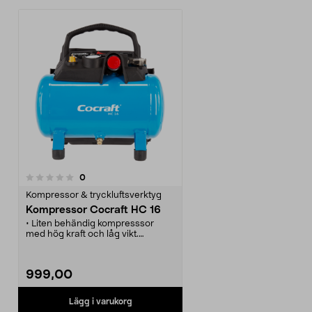
recensioner
0
Kompressor & tryckluftsverktyg
Kompressor Cocraft HC 16
• Liten behändig kompresssor
med hög kraft och låg vikt.
• För användning med små och
mellanstora verktyg.
• Perfekt till spikpistol, luftpåfyllning
999,00
av däck etc.
Lägg i varukorg