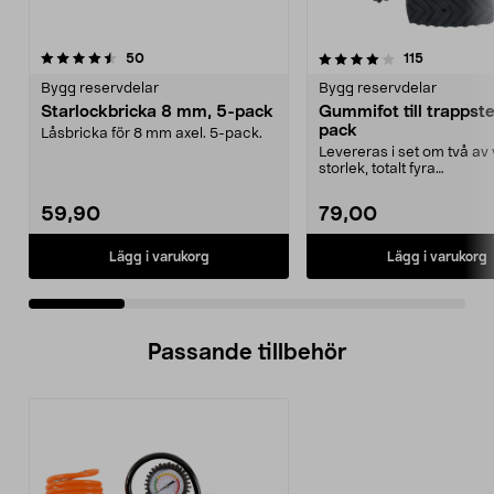
4.0 av 5 stjärnor
recensioner
4.5 av 5 stjärnor
recensione
50
115
Bygg reservdelar
Bygg reservdelar
Starlockbricka 8 mm, 5-pack
Gummifot till trappst
pack
Låsbricka för 8 mm axel. 5-pack.
Levereras i set om två av 
storlek, totalt fyra
stycken.Innermåtten på de 
59,90
79,00
Lägg i varukorg
Lägg i varukorg
Passande tillbehör