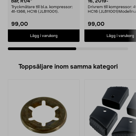
bar, R1/4"
16, 2019-
Tryckmätare till bl.a. kompressor:
Drivrem till kompressor: 4
41-1366, HC16 (JL811001).
HC16 (JL811001)Modelln
313EPJ.
99,00
99,00
Lägg i varukorg
Lägg i varukorg
Toppsäljare inom samma kategori