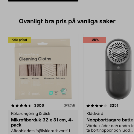
Ovanligt bra pris på vanliga saker
Kolla priset
-25%
4.0av 5 stjärnor
recensioner
4.5av 5 stjärnor
recensio
3808
3251
(9,97/st)
Köksrengöring & disk
Klädvård
Mikrofiberduk 32 x 31 cm, 4-
Noppborttagare batter
pack
Vårda kläder och andra tex
ta bort noppor och ludd.
Aftonbladets "självklara favorit” i