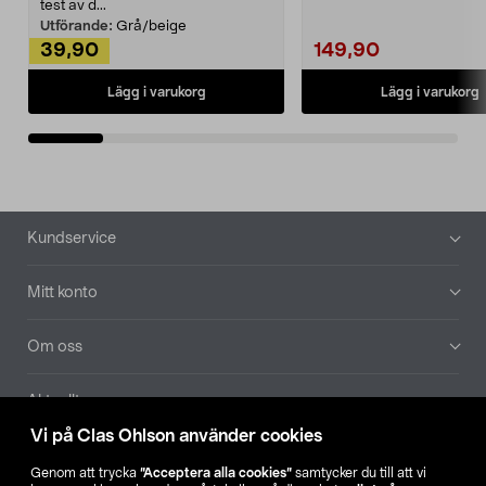
Noppborttagaren fräs...
test av d...
Utförande:
Grå/beige
39,90
149,90
Lägg i varukorg
Lägg i varukorg
Sidfot
Kundservice
Mitt konto
Om oss
Aktuellt
Vi på Clas Ohlson använder cookies
Våra bolag
Genom att trycka
”Acceptera alla cookies”
samtycker du till att vi