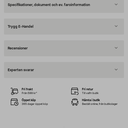
Specifikationer, dokument och ev. faroinformation
Trygg E-Handel
Recensioner
Experten svarar
Fri frakt
Fri retur
Från 599 kr*
Till valfri butik
Öppet köp
Hämta i butik
365 dagar öppet köp
Beställ online, från butikslager