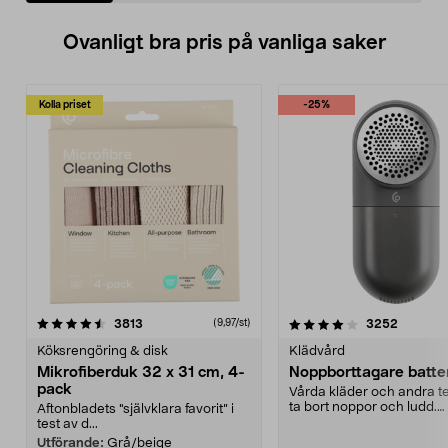
Ovanligt bra pris på vanliga saker
Kolla priset
-25%
4.0av 5 stjärnor
recensioner
4.5av 5 stjärnor
recensio
3813
3252
(9,97/st)
Köksrengöring & disk
Klädvård
Mikrofiberduk 32 x 31 cm, 4-
Noppborttagare batter
pack
Vårda kläder och andra tex
ta bort noppor och ludd.
Aftonbladets "självklara favorit” i
Noppborttagaren fräs...
test av d...
Utförande:
Grå/beige