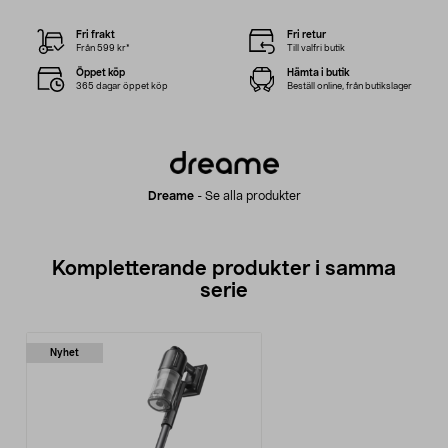
Fri frakt
Fri retur
Från 599 kr*
Till valfri butik
Öppet köp
Hämta i butik
365 dagar öppet köp
Beställ online, från butikslager
Dreame
-
Se alla produkter
Kompletterande produkter i samma
serie
Nyhet