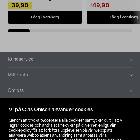
39,90
149,90
Lägg i varukorg
Lägg i varukorg
Sidfot
Kundservice
Mitt konto
Om oss
Aktuellt
Vi på Clas Ohlson använder cookies
Genom att trycka
”Acceptera alla cookies”
samtycker du till att vi
Våra bolag
lagrar cookies och andra spårtekniker på din enhet
enligt vår
cookiepolicy
för att förbättra upplevelsen på vår webbplats,
analysera webbplatsens användning samt anpassa våra
Hitta butik