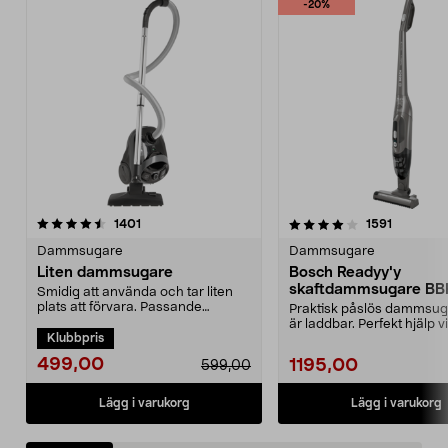
-20%
4.0 av 5 stjärnor
recensioner
4.0 av 5 stjärnor
recension
1401
1591
Dammsugare
Dammsugare
Liten dammsugare
Bosch Readyy'y
skaftdammsugare B
Smidig att använda och tar liten
14,4 V
plats att förvara. Passande
Praktisk påslös dammsu
dammsugarpåse 44-17...
är laddbar. Perfekt hjälp v
Klubbpris
snabbstädning. 2-i-...
499,00
1195,00
599,00
Lägg i varukorg
Lägg i varukorg