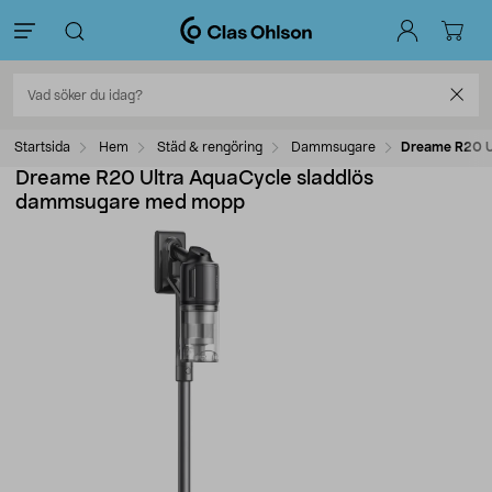
Startsida
Hem
Städ & rengöring
Dammsugare
Dreame R20 U
Dreame R20 Ultra AquaCycle sladdlös
dammsugare med mopp