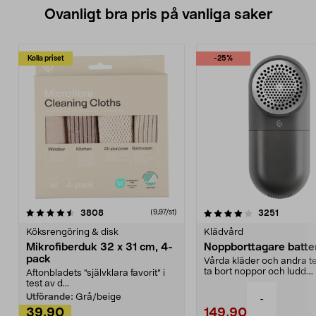
Ovanligt bra pris på vanliga saker
Kolla priset
-25%
4.0av 5 stjärnor
recensioner
4.5av 5 stjärnor
recensio
3808
3251
(9,97/st)
Köksrengöring & disk
Klädvård
Mikrofiberduk 32 x 31 cm, 4-
Noppborttagare batter
pack
Vårda kläder och andra tex
ta bort noppor och ludd.
Aftonbladets "självklara favorit” i
Noppborttagaren fräs...
test av d...
Utförande:
Grå/beige
-
39,90
149,90