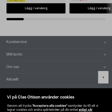
Lägg i varukorg
Lägg i varukorg
Sidfot
Kundservice
Mitt konto
Om oss
Product
+
Aktuellt
quantity
Våra bolag
Vi på Clas Ohlson använder cookies
Hitta butik
Genom att trycka
”Acceptera alla cookies”
samtycker du till att vi
lagrar cookies och andra spårtekniker på din enhet
enligt vår