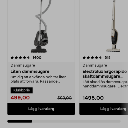
4.5 av 5 stjärnor
recensioner
4.0 av 5 stjärnor
recensione
1400
518
Dammsugare
Dammsugare
Liten dammsugare
Electrolux Ergorapido
skaftdammsugare
Smidig att använda och tar liten
EERC73SW
plats att förvara. Passande
Lätt sladdlös dammsuga
dammsugarpåse 44-17...
handdammsugare. Electr
Klubbpris
Ergorapido Classic – dam.
499,00
1495,00
599,00
Lägg i varukorg
Lägg i varukorg