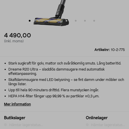
4 490,00
(inkl. moms)
Artikelnr:
10-2-775
Stark sugkraft för golv, mattor och svåråtkomlig smuts. Lång batteritid.
Dreame R20 Ultra – sladdlös dammsugare med automatisk
effektanpassning.
Skaftdammsugare med LED belysning – se fint damm under möbler och
längs lister.
Upp till hela 90 minuters drifttid. Flera munstycken ingår.
HEPA H14-filter fångar upp 99,99 % av partiklar ≥0,3 μm.
Mer information
Butikslager
Onlinelager
Hämtar lagerstatus...
Hämtar lagerstatus...