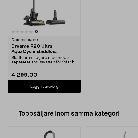
recensioner
0
Dammsugare
Dreame R20 Ultra
AquaCycle sladdlös
dammsugare med mopp
Skaftdammsugare med mopp –
separerar smutsvatten för fräscha
golv. Dreame R20 Ul...
4 299,00
Lägg i varukorg
Toppsäljare inom samma kategori