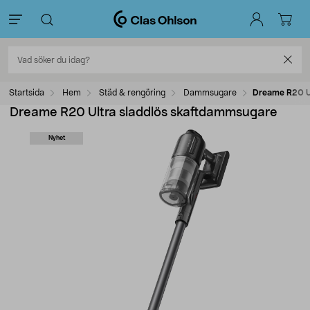
Startsida
Hem
Städ & rengöring
Dammsugare
Dreame R20 U
Dreame R20 Ultra sladdlös skaftdammsugare
Nyhet