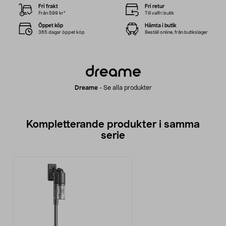
Fri frakt
Fri retur
Från 599 kr*
Till valfri butik
Öppet köp
Hämta i butik
365 dagar öppet köp
Beställ online, från butikslager
Dreame
-
Se alla produkter
Kompletterande produkter i samma
serie