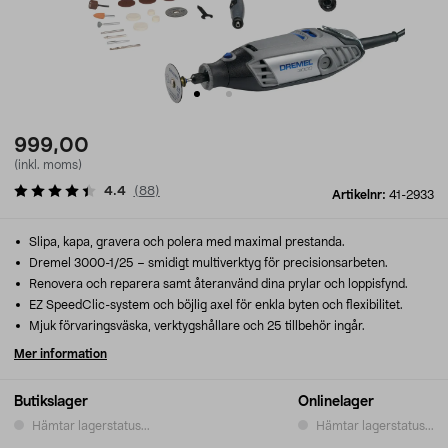
999,00
(inkl. moms)
4.4
(
88
)
Artikelnr:
41-2933
Slipa, kapa, gravera och polera med maximal prestanda.
Dremel 3000-1/25 – smidigt multiverktyg för precisionsarbeten.
Renovera och reparera samt återanvänd dina prylar och loppisfynd.
EZ SpeedClic-system och böjlig axel för enkla byten och flexibilitet.
Mjuk förvaringsväska, verktygshållare och 25 tillbehör ingår.
Mer information
Butikslager
Onlinelager
Hämtar lagerstatus...
Hämtar lagerstatus...