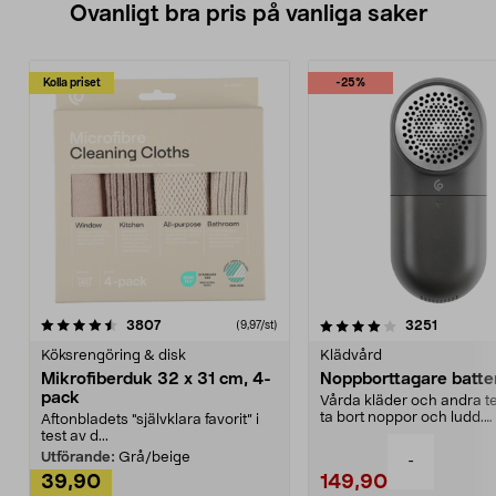
Ovanligt bra pris på vanliga saker
Kolla priset
-25%
4.0av 5 stjärnor
recensioner
4.5av 5 stjärnor
recensio
3807
3251
(9,97/st)
Köksrengöring & disk
Klädvård
Mikrofiberduk 32 x 31 cm, 4-
Noppborttagare batter
pack
Vårda kläder och andra tex
ta bort noppor och ludd.
Aftonbladets "självklara favorit” i
Noppborttagaren fräs...
test av d...
Utförande:
Grå/beige
-
39,90
149,90