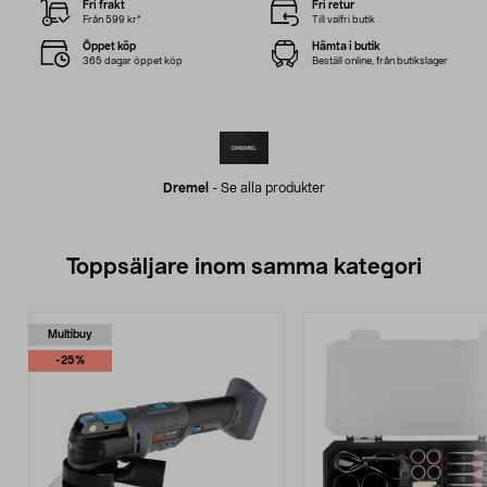
Fri frakt
Fri retur
Från 599 kr*
Till valfri butik
Öppet köp
Hämta i butik
365 dagar öppet köp
Beställ online, från butikslager
Dremel
-
Se alla produkter
Toppsäljare inom samma kategori
Multibuy
-25%