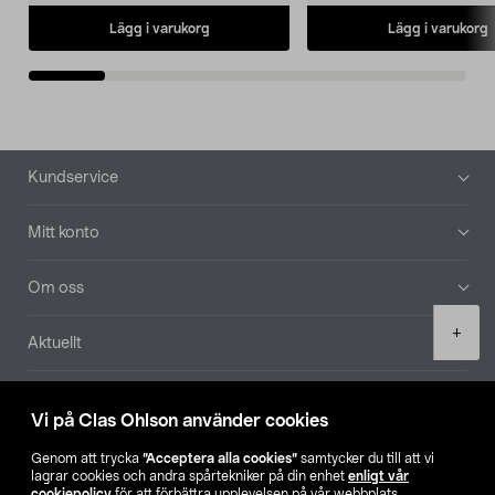
Lägg i varukorg
Lägg i varukorg
Sidfot
Kundservice
Mitt konto
Om oss
Product
+
Aktuellt
quantity
Våra bolag
Vi på Clas Ohlson använder cookies
Hitta butik
Genom att trycka
”Acceptera alla cookies”
samtycker du till att vi
lagrar cookies och andra spårtekniker på din enhet
enligt vår
cookiepolicy
för att förbättra upplevelsen på vår webbplats,