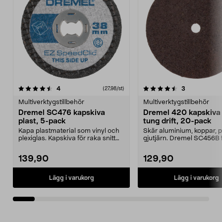
4.5av 5 stjärnor
recensioner
5.0av 5 stjärnor
recensioner
4
3
(27,98/st)
Multiverktygstillbehör
Multiverktygstillbehör
Dremel SC476 kapskiva
Dremel 420 kapskiva 
plast, 5-pack
tung drift, 20-pack
Kapa plastmaterial som vinyl och
Skär aluminium, koppar, p
plexiglas. Kapskiva för raka snitt
gjutjärn. Dremel SC456B 
och fräsning...
spår i rostade ...
139,90
129,90
Lägg i varukorg
Lägg i varukorg