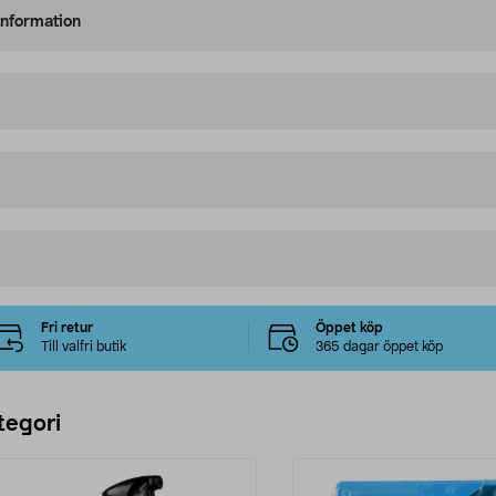
information
Fri retur
Öppet köp
Till valfri butik
365 dagar öppet köp
tegori