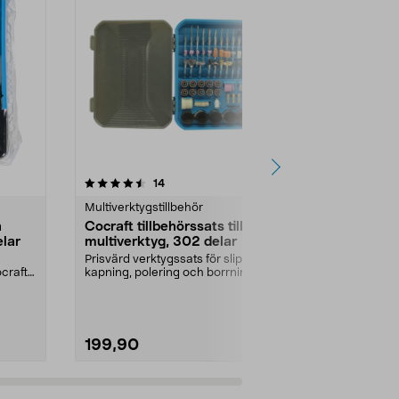
4.5 av 5 stjärnor
recensioner
5.0
14
2
Multiverktygstillbehör
Multiverktygst
h
Cocraft tillbehörssats till
Spindel Spe
elar
multiverktyg, 302 delar
Spindel till E
tillbehören, b
Prisvärd verktygssats för slipning,
tillbehör utan 
ocraft
kapning, polering och borrning.
Cocraft till...
199,90
169,90