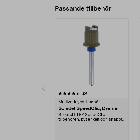
Passande tillbehör
5av 5 stjärnor
4.5av 5 stjärnor
recensioner
24
Multiverktygstillbehör
Spindel SpeedClic, Dremel
Spindel till EZ SpeedClic-
tillbehören, byt enkelt och snabbt
tillbehör utan nyck...