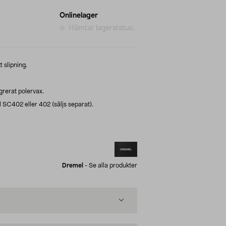
Onlinelager
Hämtar lagerstatus...
t slipning.
rerat polervax.
SC402 eller 402 (säljs separat).
Dremel
-
Se alla produkter