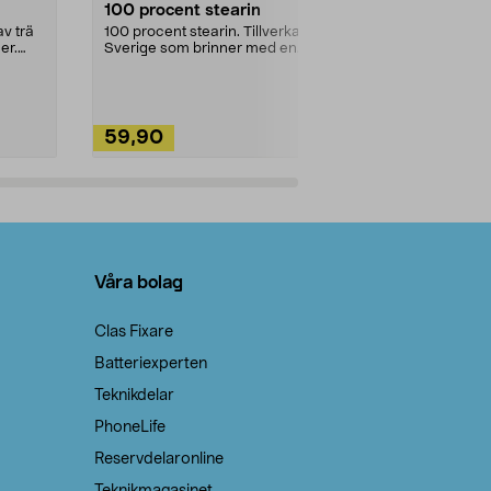
100 procent stearin
Ett allsidigt 
städning och 
v trä
100 procent stearin. Tillverkade i
ute. Städa med
er.
Sverige som brinner med en
vacker och sotfri ...
59,90
49,90
Lägg i varukorg
Lägg
Våra bolag
Clas Fixare
Batteriexperten
Teknikdelar
PhoneLife
Reservdelaronline
Teknikmagasinet