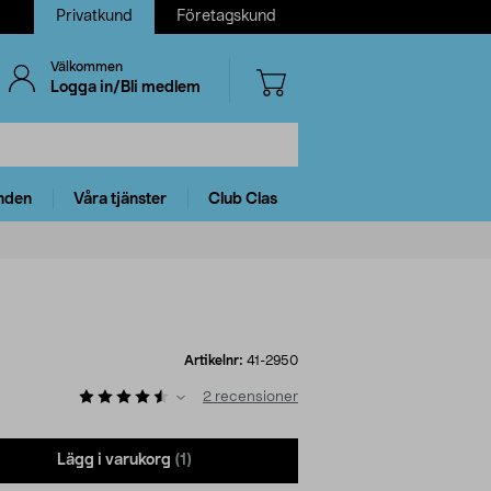
Privatkund
Företagskund
Välkommen
Logga in/Bli medlem
nden
Våra tjänster
Club Clas
Artikelnr:
41-2950
2
recensioner
Lägg i varukorg
(1)