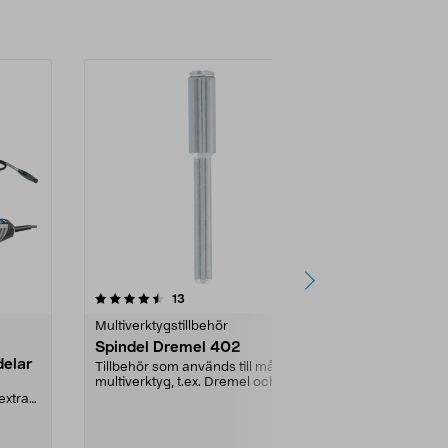
recensioner
13
Multiverktygstillbehör
Spindel Dremel 402
delar
Tillbehör som används till många
multiverktyg, t.ex. Dremel och
Cocraft. Spindel...
extra