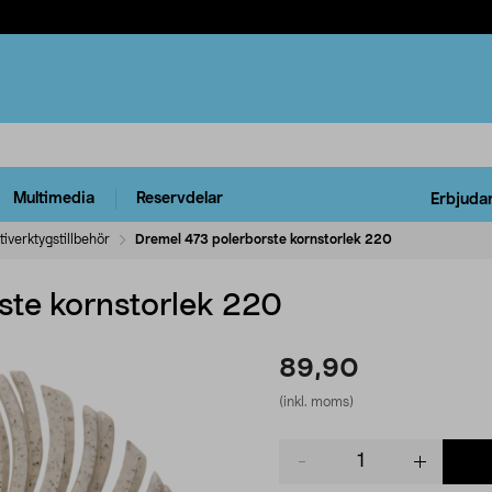
Multimedia
Reservdelar
Erbjuda
tiverktygstillbehör
Dremel 473 polerborste kornstorlek 220
ste kornstorlek 220
89,90
(inkl. moms)
Product
quantity