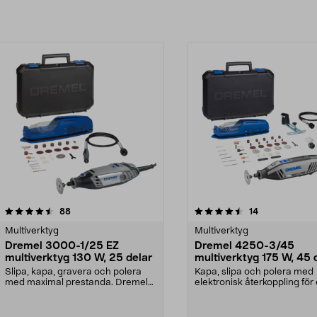
4.5av 5 stjärnor
recensioner
4.5av 5 stjärnor
recensioner
88
14
Multiverktyg
Multiverktyg
Dremel 3000-1/25 EZ
Dremel 4250-3/45
multiverktyg 130 W, 25 delar
multiverktyg 175 W, 45 
Slipa, kapa, gravera och polera
Kapa, slipa och polera med
med maximal prestanda. Dremel
elektronisk återkoppling för 
3000-1/25 – smidig...
kraft. Dremel 4250...