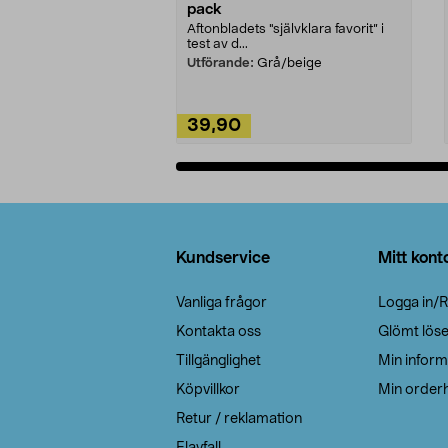
pack
Aftonbladets "självklara favorit” i
test av d...
Utförande:
Grå/beige
39,90
Lägg i varukorg
Sidfot
Kundservice
Mitt kont
Vanliga frågor
Logga in/R
Kontakta oss
Glömt lös
Tillgänglighet
Min inform
Köpvillkor
Min orderh
Retur / reklamation
Elavfall