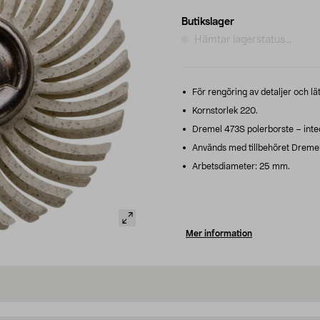
Butikslager
Hämtar lagerstatus...
För rengöring av detaljer och lät
Kornstorlek 220.
Dremel 473S polerborste – integ
Används med tillbehöret Dremel 
Arbetsdiameter: 25 mm.
Mer information