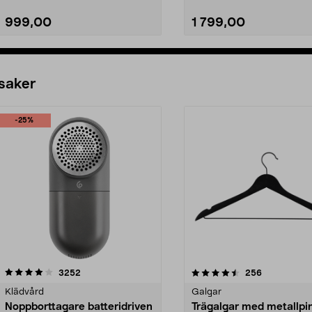
999,00
1 799,00
Lägg i varukorg
Lägg i varukorg
 saker
-25%
4.5av 5 stjärnor
recensioner
4.0av 5 stjärnor
recensioner
3252
256
Klädvård
Galgar
Noppborttagare batteridriven
Trägalgar med metallpi