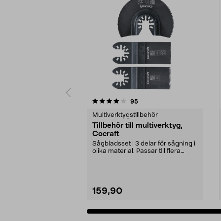
0 av 5 stjärnor
5.0 av 5 stjärnor
recensioner
95
Multiverktygstillbehör
Tillbehör till multiverktyg,
Cocraft
Sågbladsset i 3 delar för sågning i
olika material. Passar till flera
multiverkt...
159,90