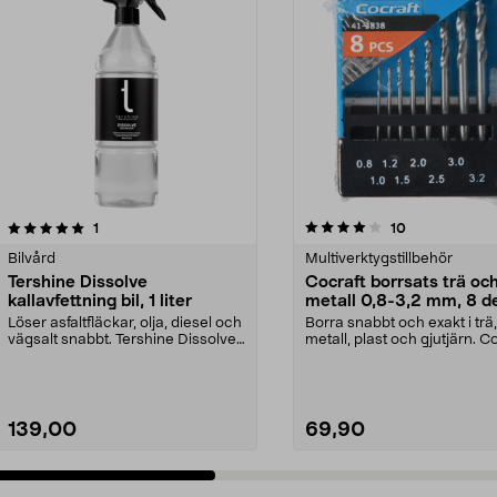
4.0 av 5 stjärnor
recensioner
4.5 av 5 stjärnor
recensioner
1
10
Bilvård
Multiverktygstillbehör
Tershine Dissolve
Cocraft borrsats trä oc
kallavfettning bil, 1 liter
metall 0,8-3,2 mm, 8 d
Löser asfaltfläckar, olja, diesel och
Borra snabbt och exakt i trä,
vägsalt snabbt. Tershine Dissolve
metall, plast och gjutjärn. C
– effekt...
borrsats – sna...
139,00
69,90