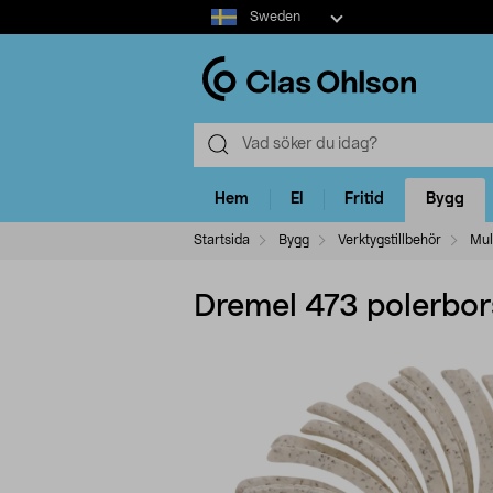
Select
Sweden
market
Hem
El
Fritid
Bygg
Startsida
Bygg
Verktygstillbehör
Mul
Dremel 473 polerbor