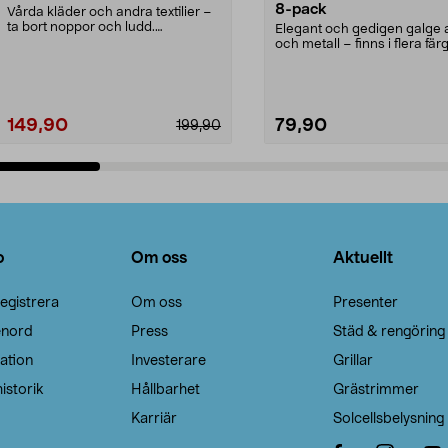
8-pack
Vårda kläder och andra textilier –
ta bort noppor och ludd.
Elegant och gedigen galge a
Noppborttagaren fräs...
och metall – finns i flera färg
Galge med sv...
149,90
79,90
199,90
Lägg i varukorg
Lägg i varukorg
o
Om oss
Aktuellt
egistrera
Om oss
Presenter
enord
Press
Städ & rengöring
ation
Investerare
Grillar
istorik
Hållbarhet
Grästrimmer
Karriär
Solcellsbelysning