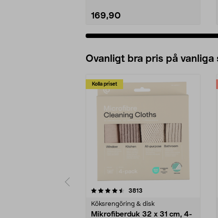
169,90
Lägg i varukorg
Ovanligt bra pris på vanliga
Kolla priset
5av 5 stjärnor
4.0av 5 stjärnor
recensioner
3813
Köksrengöring & disk
Mikrofiberduk 32 x 31 cm, 4-