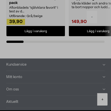
pack
Vårda kläder och andra tex
ta bort noppor och ludd.
Aftonbladets "självklara favorit” i
Noppborttagaren fräs...
test av d...
Utförande:
Grå/beige
-
39,90
149,90
Lägg i varukorg
Lägg i varukorg
Sidfot
Kundservice
Mitt konto
Om oss
Product
+
Aktuellt
quantity