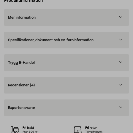
Produktinformation
Mer information
Specifikationer, dokument och ev. faroinformation
Trygg E-Handel
Recensioner
(4)
Experten svarar
Fri frakt
Fri retur
Från 599 kr*
Till valfri butik