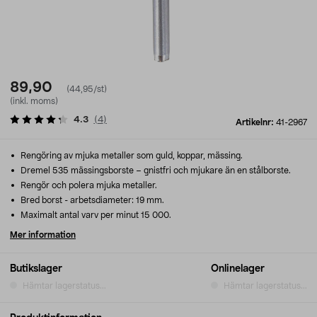
89,90
(44,95/st)
(inkl. moms)
4.3
(
4
)
Artikelnr:
41-2967
Rengöring av mjuka metaller som guld, koppar, mässing.
Dremel 535 mässingsborste – gnistfri och mjukare än en stålborste.
Rengör och polera mjuka metaller.
Bred borst - arbetsdiameter: 19 mm.
Maximalt antal varv per minut 15 000.
Mer information
Butikslager
Onlinelager
Hämtar lagerstatus...
Hämtar lagerstatus...