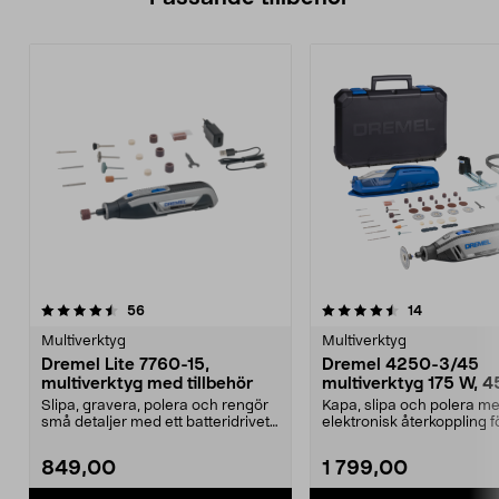
4.5av 5 stjärnor
recensioner
4.5av 5 stjärnor
recensioner
56
14
Multiverktyg
Multiverktyg
Dremel Lite 7760-15,
Dremel 4250-3/45
multiverktyg med tillbehör
multiverktyg 175 W, 4
Slipa, gravera, polera och rengör
Kapa, slipa och polera m
små detaljer med ett batteridrivet
elektronisk återkoppling f
multiverkty...
kraft. Dremel 4250...
849,00
1 799,00