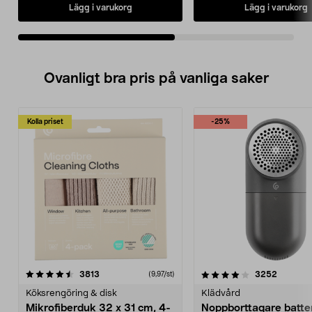
Lägg i varukorg
Lägg i varukorg
Ovanligt bra pris på vanliga saker
Kolla priset
-25%
4.0av 5 stjärnor
recensioner
4.5av 5 stjärnor
recensio
3813
3252
(9,97/st)
Köksrengöring & disk
Klädvård
Mikrofiberduk 32 x 31 cm, 4-
Noppborttagare batter