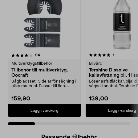
5.0 av 5 stjärnor
recensioner
4.0 av 5 stjärnor
recensioner
94
1
Multiverktygstillbehör
Bilvård
Tillbehör till multiverktyg,
Tershine Dissolve
Cocraft
kallavfettning bil, 1 lit
Sågbladsset i 3 delar för sågning i
Löser asfaltfläckar, olja, 
olika material. Passar till flera
vägsalt snabbt. Tershine 
multiverkt...
– effekt...
159,90
139,00
Lägg i varukorg
Lägg i varukorg
Passande tillbehör