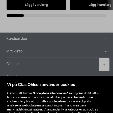
Lägg i varukorg
Lägg i varukorg
Sidfot
Kundservice
Mitt konto
Product
Om oss
+
quantity
Aktuellt
Vi på Clas Ohlson använder cookies
Våra bolag
Genom att trycka
”Acceptera alla cookies”
samtycker du till att vi
lagrar cookies och andra spårtekniker på din enhet
enligt vår
Hitta butik
cookiepolicy
för att förbättra upplevelsen på vår webbplats,
analysera webbplatsens användning samt anpassa våra
marknadsföringsinsatser. Vi använder fyra kategorier av cookies: