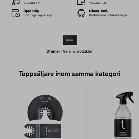
Från 599 kr*
Till valfri butik
Öppet köp
Hämta i butik
365 dagar öppet köp
Beställ online, från butikslager
Dremel
-
Se alla produkter
Toppsäljare inom samma kategori