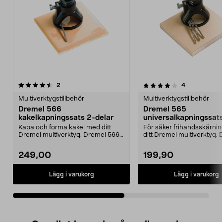
4.0av 5 stjärnor
recensioner
4.5av 5 stjärnor
recensioner
2
4
Multiverktygstillbehör
Multiverktygstillbehör
Dremel 566
Dremel 565
kakelkapningssats 2-delar
universalkapningssat
delar
Kapa och forma kakel med ditt
För säker frihandsskärni
Dremel multiverktyg. Dremel 566
ditt Dremel multiverktyg.
– stark kakelskära...
565 – stabil frä...
249,00
199,90
Lägg i varukorg
Lägg i varukorg