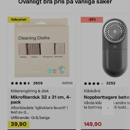
Ovanligt bra pris på vanliga saker
Kolla priset
-25%
4.0av 5 stjärnor
recensioner
4.5av 5 stjärnor
recensio
3809
3252
(9,97/st)
Köksrengöring & disk
Klädvård
Mikrofiberduk 32 x 31 cm, 4-
Noppborttagare batter
pack
Vårda kläder och andra tex
ta bort noppor och ludd.
-
Aftonbladets "självklara favorit” i
Noppborttagaren fräs...
test av d...
Utförande:
Grå/beige
39,90
149,90