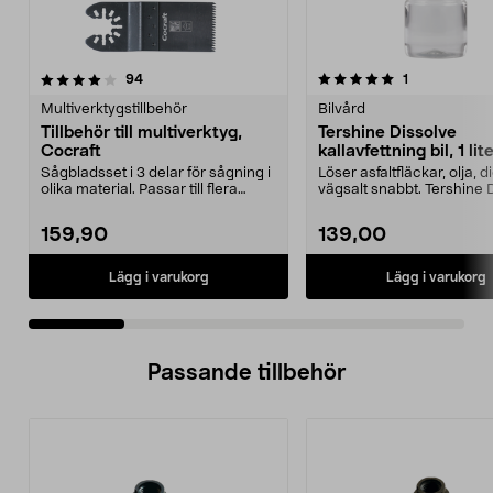
5.0 av 5 stjärnor
recensioner
4.0 av 5 stjärnor
recensioner
94
1
Multiverktygstillbehör
Bilvård
Tillbehör till multiverktyg,
Tershine Dissolve
Cocraft
kallavfettning bil, 1 lit
Sågbladsset i 3 delar för sågning i
Löser asfaltfläckar, olja, 
olika material. Passar till flera
vägsalt snabbt. Tershine 
multiverkt...
– effekt...
159,90
139,00
Lägg i varukorg
Lägg i varukorg
Passande tillbehör