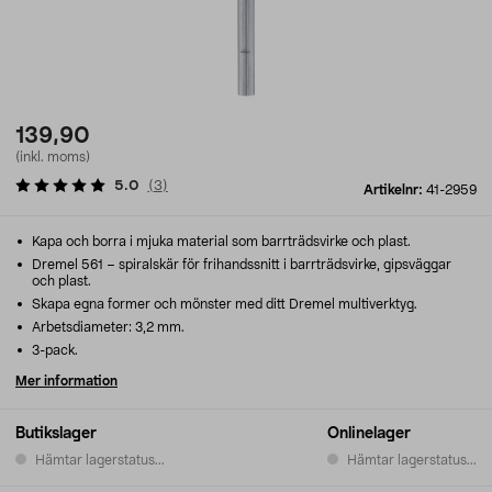
139,90
(inkl. moms)
5.0
(
3
)
Artikelnr:
41-2959
Kapa och borra i mjuka material som barrträdsvirke och plast.
Dremel 561 – spiralskär för frihandssnitt i barrträdsvirke, gipsväggar
och plast.
Skapa egna former och mönster med ditt Dremel multiverktyg.
Arbetsdiameter: 3,2 mm.
3-pack.
Mer information
Butikslager
Onlinelager
Hämtar lagerstatus...
Hämtar lagerstatus...