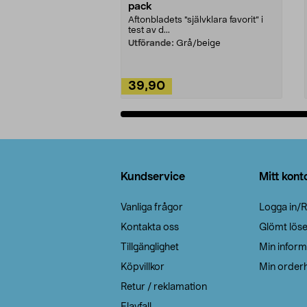
pack
Aftonbladets "självklara favorit” i
test av d...
Utförande:
Grå/beige
39,90
Lägg i varukorg
Sidfot
Kundservice
Mitt kont
Vanliga frågor
Logga in/R
Kontakta oss
Glömt lös
Tillgänglighet
Min inform
Köpvillkor
Min orderh
Retur / reklamation
Elavfall