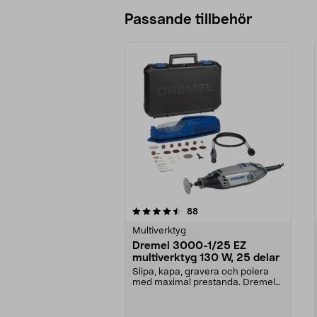
Passande tillbehör
5av 5 stjärnor
4.5av 5 stjärnor
recensioner
88
Multiverktyg
Dremel 3000-1/25 EZ
multiverktyg 130 W, 25 delar
Slipa, kapa, gravera och polera
med maximal prestanda. Dremel
3000-1/25 – smidig...