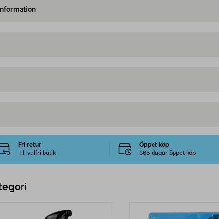
information
Fri retur
Öppet köp
Till valfri butik
365 dagar öppet köp
tegori