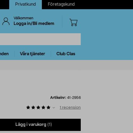
Privatkund
Företagskund
Välkommen
Logga in/Bli medlem
nden
Våra tjänster
Club Clas
Artikelnr:
41-2956
1
recension
Lägg i varukorg
(1)