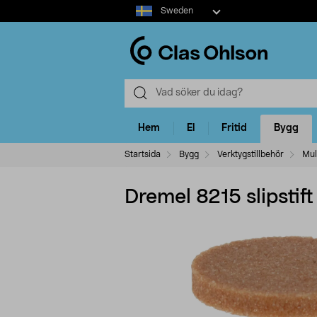
Select
Sweden
market
Hem
El
Fritid
Bygg
Startsida
Bygg
Verktygstillbehör
Mul
Dremel 8215 slipsti