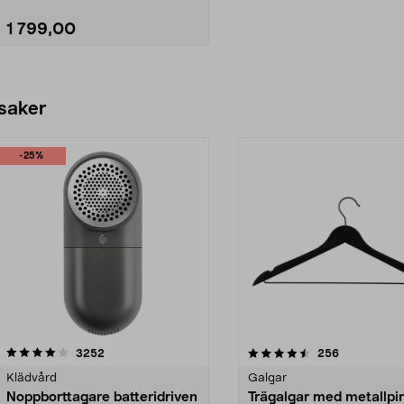
1 799,00
Lägg i varukorg
 saker
-25%
4.5av 5 stjärnor
recensioner
4.0av 5 stjärnor
recensioner
3252
256
Klädvård
Galgar
Noppborttagare batteridriven
Trägalgar med metallpi