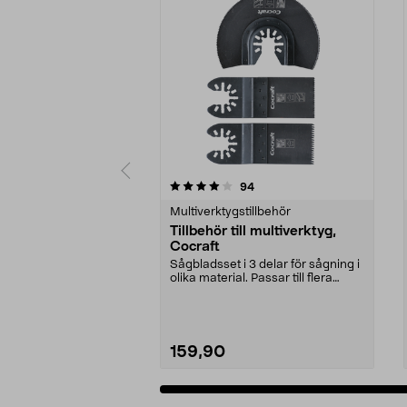
0 av 5 stjärnor
5.0 av 5 stjärnor
recensioner
94
Multiverktygstillbehör
Tillbehör till multiverktyg,
Cocraft
Sågbladsset i 3 delar för sågning i
olika material. Passar till flera
multiverkt...
159,90