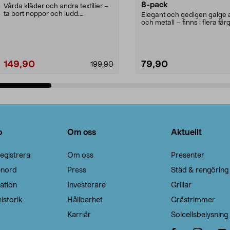
8-pack
Vårda kläder och andra textilier –
ta bort noppor och ludd.
Elegant och gedigen galge a
Noppborttagaren fräs...
och metall – finns i flera färg
Galge med sv...
149,90
79,90
199,90
Lägg i varukorg
Lägg i varukorg
o
Om oss
Aktuellt
egistrera
Om oss
Presenter
enord
Press
Städ & rengöring
ation
Investerare
Grillar
istorik
Hållbarhet
Grästrimmer
Karriär
Solcellsbelysning