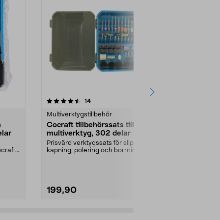
4.5 av 5 stjärnor
recensioner
5.0
14
2
Multiverktygstillbehör
Multiverktygst
h
Cocraft tillbehörssats till
Spindel Spe
elar
multiverktyg, 302 delar
Spindel till E
tillbehören, b
Prisvärd verktygssats för slipning,
tillbehör utan 
ocraft
kapning, polering och borrning.
Cocraft till...
199,90
169,90