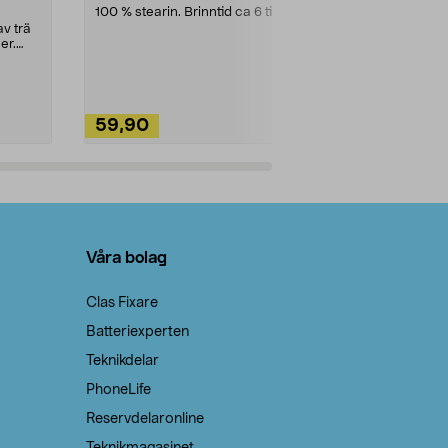
100 % stearin. Brinntid ca 6 tim.
Ett allsidigt 
städning och 
v trä
ute. Städa med
er.
59,90
49,90
Lägg i varukorg
Lägg
Våra bolag
Clas Fixare
Batteriexperten
Teknikdelar
PhoneLife
Reservdelaronline
Teknikmagasinet