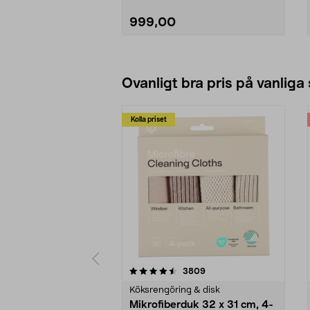
999,00
Lägg i varukorg
Ovanligt bra pris på vanliga
Kolla priset
5av 5 stjärnor
4.0av 5 stjärnor
recensioner
3809
Köksrengöring & disk
Mikrofiberduk 32 x 31 cm, 4-