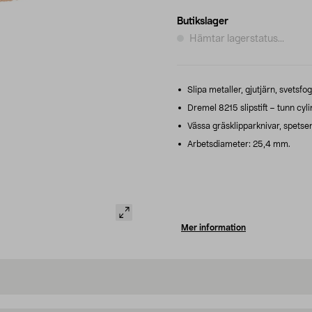
Butikslager
Hämtar lagerstatus...
Slipa metaller, gjutjärn, svetsfog
Dremel 8215 slipstift – tunn cyl
Vässa gräsklipparknivar, spetsen 
Arbetsdiameter: 25,4 mm.
Mer information