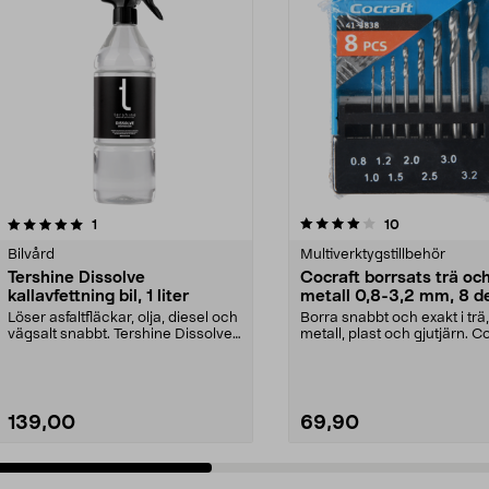
4.0 av 5 stjärnor
recensioner
4.5 av 5 stjärnor
recensioner
1
10
Bilvård
Multiverktygstillbehör
Tershine Dissolve
Cocraft borrsats trä oc
kallavfettning bil, 1 liter
metall 0,8-3,2 mm, 8 d
Löser asfaltfläckar, olja, diesel och
Borra snabbt och exakt i trä,
vägsalt snabbt. Tershine Dissolve
metall, plast och gjutjärn. C
– effekt...
borrsats – sna...
139,00
69,90