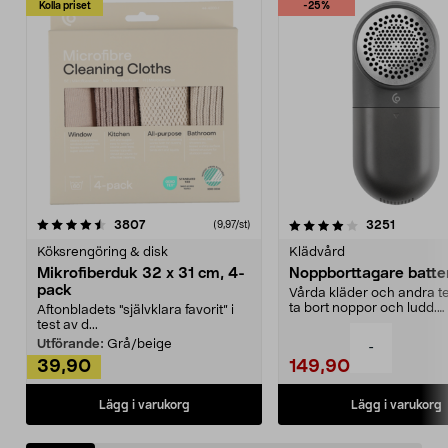
Kolla priset
-25%
4.0av 5 stjärnor
recensioner
4.5av 5 stjärnor
recensio
3807
3251
(9,97/st)
Köksrengöring & disk
Klädvård
Mikrofiberduk 32 x 31 cm, 4-
Noppborttagare batter
pack
Vårda kläder och andra tex
ta bort noppor och ludd.
Aftonbladets "självklara favorit” i
Noppborttagaren fräs...
test av d...
Utförande:
Grå/beige
-
39,90
149,90
Lägg i varukorg
Lägg i varukorg