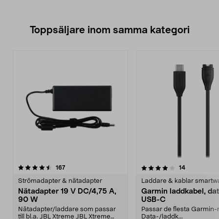
Toppsäljare inom samma kategori
4.0 av 5 stjärnor
recensioner
4.5 av 5 stjärnor
recensioner
167
14
Strömadapter & nätadapter
Laddare & kablar smartw
Nätadapter 19 V DC/4,75 A,
Garmin laddkabel, da
90 W
USB-C
Nätadapter/laddare som passar
Passar de flesta Garmin-
till bl.a. JBL Xtreme JBL Xtreme
Data-/laddk...