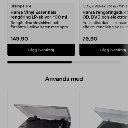
Skivspelare
CD-, DVD-skivor & -förva
Hama Vinyl Essentials
Hama rengöringsduk f
rengöring LP-skivor, 100 ml
CD, DVD och elektron
Rengör dina vinylskivor och
Antistatisk duk – skonsa
förbättra ljudkvaliteten med spray
effektiv rengöring av skiv
och borste. Hama ...
skärmar. Hama ren...
149,90
79,90
Lägg i varukorg
Lägg i varukorg
Används med