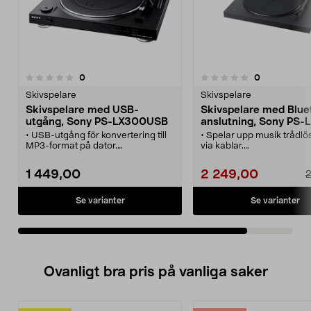
recensioner
recensioner
0
0
0.0 av 5 stjärnor
Skivspelare
Skivspelare
Skivspelare med USB-
Skivspelare med Blue
utgång, Sony PS-LX300USB
anslutning, Sony PS-
• USB-utgång för konvertering till
• Spelar upp musik trådlös
MP3-format på dator.
via kablar.
• Remdrivet system som
• Enkel Bluetooth-anslutn
absorberar motorvibrationer.
spela upp automatiskt i et
1 449,00
2 249,00
2
• Statiskt balanserad pickuparm.
• Funktioner för både Ph
• MM-pickup med diamantnål och
linjeutgång tack var inby
RIAA-förstärkare och line-out.
Phono EQ.
Se varianter
Se varianter
• Vi har just nu den högsta
• Två hastigheter: 33 ¹⁄₃ o
vinylförsäljningen på 15 år!
varv /min.
• Nydesignad tonarm för fy
klart ljud
Ovanligt bra pris på vanliga saker