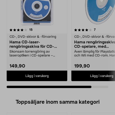
4.0av 5 stjärnor
recensioner
recensioner
15
7
CD-, DVD-skivor & -förvaring
CD-, DVD-skivor & -förva
Hama CD-laser-
Hama rengöringsskiva
rengöringsskiva för CD-
CD-spelare, med
spelare
rengöringsvätska
Skonsam torrengöring av
Även lämplig för Playstati
laseroptiken i CD-spelare –
och Wii med CD-rom. H
förbättrar ljudkvaliteten. H...
rengöringsskiva med ...
149,90
199,90
Lägg i varukorg
Lägg i varukorg
Toppsäljare inom samma kategori