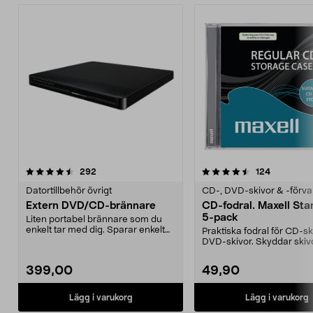
4.5 av 5 stjärnor
recensioner
4.5 av 5 stjärnor
recensione
292
124
Datortillbehör övrigt
CD-, DVD-skivor & -förva
Extern DVD/CD-brännare
CD-fodral. Maxell St
5-pack
Liten portabel brännare som du
enkelt tar med dig. Sparar enkelt
Praktiska fodral för CD-ski
filmer och musi...
DVD-skivor. Skyddar skiv
repor, dam...
399,00
49,90
Lägg i varukorg
Lägg i varukorg