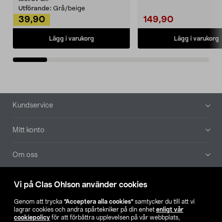
Utförande:
Grå/beige
39,90
149,90
Lägg i varukorg
Lägg i varukorg
Sidfot
Kundservice
Mitt konto
Om oss
Aktuellt
Vi på Clas Ohlson använder cookies
Genom att trycka
”Acceptera alla cookies”
samtycker du till att vi
Våra bolag
lagrar cookies och andra spårtekniker på din enhet
enligt vår
cookiepolicy
för att förbättra upplevelsen på vår webbplats,