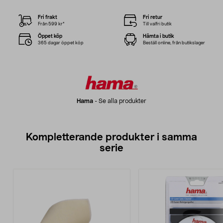
Fri frakt
Fri retur
Från 599 kr*
Till valfri butik
Öppet köp
Hämta i butik
365 dagar öppet köp
Beställ online, från butikslager
Hama
-
Se alla produkter
Kompletterande produkter i samma
serie