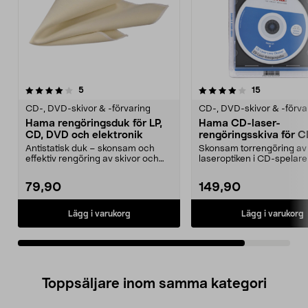
4.0av 5 stjärnor
recensioner
recensioner
5
15
CD-, DVD-skivor & -förvaring
CD-, DVD-skivor & -förva
Hama rengöringsduk för LP,
Hama CD-laser-
CD, DVD och elektronik
rengöringsskiva för C
spelare
Antistatisk duk – skonsam och
Skonsam torrengöring av
effektiv rengöring av skivor och
laseroptiken i CD-spelare
skärmar. Hama ren...
förbättrar ljudkvaliteten. H.
79,90
149,90
Lägg i varukorg
Lägg i varukorg
Toppsäljare inom samma kategori