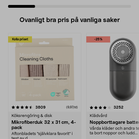
Ovanligt bra pris på vanliga saker
Kolla priset
-25%
4.0av 5 stjärnor
recensioner
4.5av 5 stjärnor
recensio
3809
3252
(9,97/st)
Köksrengöring & disk
Klädvård
Mikrofiberduk 32 x 31 cm, 4-
Noppborttagare batter
pack
Vårda kläder och andra tex
ta bort noppor och ludd.
Aftonbladets "självklara favorit” i
Noppborttagaren fräs...
test av d...