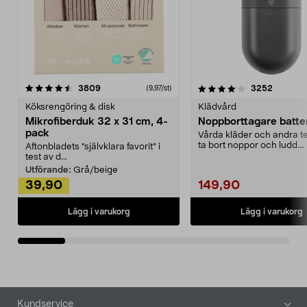
4.0av 5 stjärnor
recensioner
4.5av 5 stjärnor
recensio
3809
3252
(9,97/st)
Köksrengöring & disk
Klädvård
Mikrofiberduk 32 x 31 cm, 4-
Noppborttagare batter
pack
Vårda kläder och andra tex
ta bort noppor och ludd.
Aftonbladets "självklara favorit” i
Noppborttagaren fräs...
test av d...
Utförande:
Grå/beige
39,90
149,90
Lägg i varukorg
Lägg i varukorg
Sidfot
Kundservice