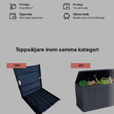
Fri frakt
Fri retur
Från 599 kr*
Till valfri butik
Öppet köp
Hämta i butik
365 dagar öppet köp
Beställ online, från butikslager
Toppsäljare inom samma kategori
-38%
-18%