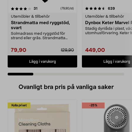
4.5 av 5 stjärnor
recensioner
4.5 av 5 stjärnor
recension
31
639
(79,90/st)
Utemöbler & tillbehör
Utemöbler & tillbehör
Strandmatta med ryggstöd,
Dynbox Keter Marvel 
svart
Stadig dynlåda i plast, väd
utomhusförvaring. Keter 
Solmadrass med ryggstöd för
Plus dynbox me...
strand eller gräs. Strandmatta
med ryggstöd – hopfäl...
79,90
449,00
129,90
Lägg i varukorg
Lägg i varukorg
Ovanligt bra pris på vanliga saker
Kolla priset
-25%