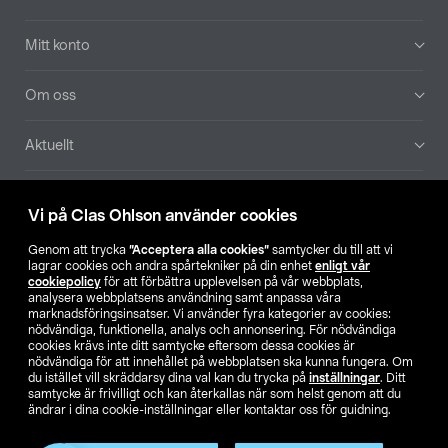
Mitt konto
Om oss
Aktuellt
Våra bolag
Vi på Clas Ohlson använder cookies
Hitta butik
Genom att trycka
”Acceptera alla cookies”
samtycker du till att vi
lagrar cookies och andra spårtekniker på din enhet
enligt vår
cookiepolicy
för att förbättra upplevelsen på vår webbplats,
SE
NO
FI
analysera webbplatsens användning samt anpassa våra
marknadsföringsinsatser. Vi använder fyra kategorier av cookies:
nödvändiga, funktionella, analys och annonsering. För nödvändiga
cookies krävs inte ditt samtycke eftersom dessa cookies är
nödvändiga för att innehållet på webbplatsen ska kunna fungera. Om
du istället vill skräddarsy dina val kan du trycka på
inställningar
. Ditt
samtycke är frivilligt och kan återkallas när som helst genom att du
ändrar i dina cookie-inställningar eller kontaktar oss för guidning.
Köpvillkor
Privacy statement
Klubbvillkor
För företag
Ändra till priser exklusive moms