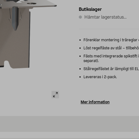
Butikslager
Hämtar lagerstatus...
Förenklar montering i träreglar 
Löst regelfäste av stål – tillbeh
Fästs med integrerade spikstift i t
separat).
Stålregelfästet är lämpligt till E
Levereras i 2-pack.
Mer information