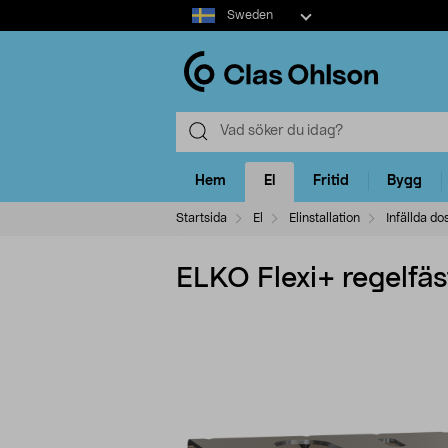
Select
Sweden
market
Hem
El
Fritid
Bygg
Startsida
El
Elinstallation
Infällda do
ELKO Flexi+ regelfäs