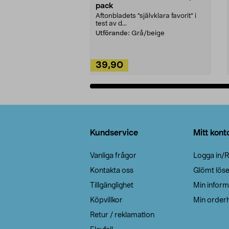
pack
Aftonbladets "självklara favorit” i
test av d...
Utförande:
Grå/beige
39,90
Lägg i varukorg
Sidfot
Kundservice
Mitt kont
Vanliga frågor
Logga in/R
Kontakta oss
Glömt lös
Tillgänglighet
Min inform
Köpvillkor
Min orderh
Retur / reklamation