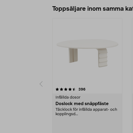
Lägg i varukorg
Toppsäljare inom samma ka
5 av 5 stjärnor
5.0 av 5 stjärnor
recensioner
396
Infällda dosor
Doslock med snäppfäste
Täcklock för infällda apparat- och
kopplingsd...