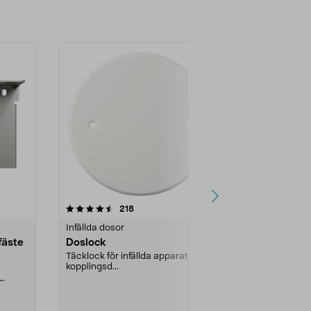
4.5 av 5 stjärnor
recensioner
4.0
218
1
Infällda dosor
Infällda dosor
fäste
Doslock
Doslock me
Täcklock för infällda apparat- och
Täcklock för 
kopplingsd...
kopplingsd...