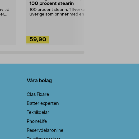
100 procent stearin
Ett allsidigt 
städning och 
v trä
100 procent stearin. Tillverkade i
ute. Städa med
er.
Sverige som brinner med en
vacker och sotfri ...
59,90
49,90
Lägg i varukorg
Lägg
Våra bolag
Clas Fixare
Batteriexperten
Teknikdelar
PhoneLife
Reservdelaronline