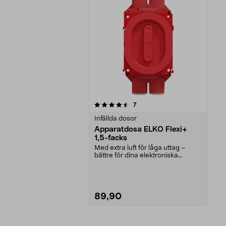
5av 5 stjärnor
recensioner
7
Infällda dosor
Apparatdosa ELKO Flexi+
1,5-facks
Med extra luft för låga uttag –
bättre för dina elektroniska
produkter. ELKO Fle...
89,90