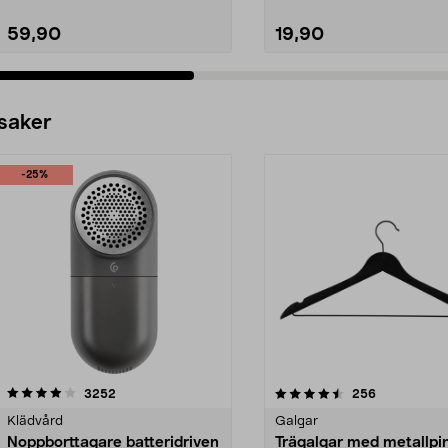
59,90
19,90
 saker
-25%
4.5av 5 stjärnor
recensioner
4.0av 5 stjärnor
recensioner
3252
256
Klädvård
Galgar
Noppborttagare batteridriven
Trägalgar med metallpi