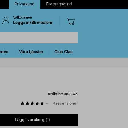
Privatkund
Företagskund
Välkommen
Logga in/Bli medlem
nden
Våra tjänster
Club Clas
Artikelnr:
36-8375
4
recensioner
Lägg i varukorg
(1)