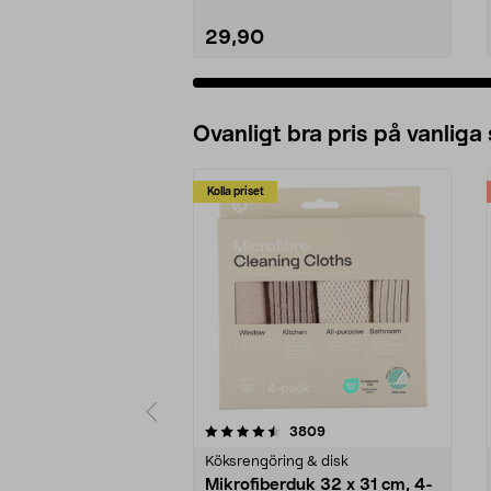
29,90
Ovanligt bra pris på vanliga
Kolla priset
5av 5 stjärnor
4.0av 5 stjärnor
recensioner
3809
Köksrengöring & disk
Mikrofiberduk 32 x 31 cm, 4-