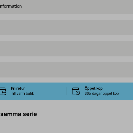
information
Fri retur
Öppet köp
Till valfri butik
365 dagar öppet köp
 samma serie