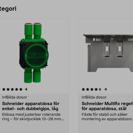
tegori
4.5 av 5 stjärnor
recensioner
4.5 av 5 stjärnor
recensioner
4
4
Infällda dosor
Infällda dosor
Schneider apparatdosa för
Schneider Multifix regel
enkel- och dubbelgips, låg
för apparatdosa, stål
Eldosa med justerbar roterande
Fäste för stabil och säker
ring – för skivtjocklek 13–26 mm.
montering av apparatdosor.
Schneider Multi...
Schneider Multifix regelfä...