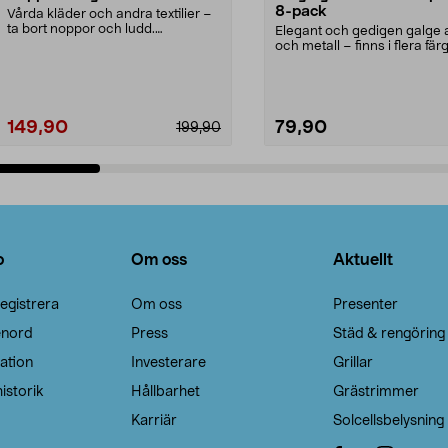
8-pack
Vårda kläder och andra textilier –
ta bort noppor och ludd.
Elegant och gedigen galge a
Noppborttagaren fräs...
och metall – finns i flera färg
Galge med sv...
149,90
79,90
199,90
Lägg i varukorg
Lägg i varukorg
o
Om oss
Aktuellt
egistrera
Om oss
Presenter
enord
Press
Städ & rengöring
ation
Investerare
Grillar
istorik
Hållbarhet
Grästrimmer
Karriär
Solcellsbelysning