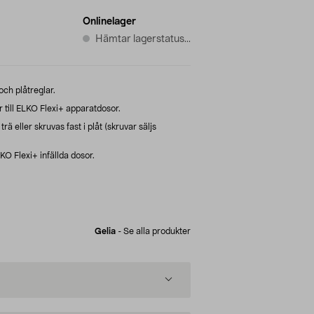
Onlinelager
Hämtar lagerstatus...
och plåtreglar.
ör till ELKO Flexi+ apparatdosor.
rä eller skruvas fast i plåt (skruvar säljs
LKO Flexi+ infällda dosor.
Gelia
-
Se alla produkter