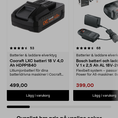
4.5 av 5 stjärnor
recensioner
4.5 av 5 stjärnor
recensione
53
68
Batterier & laddare elverktyg
Batterier & laddare elver
Cocraft LXC batteri 18 V 4,0
Bosch batteri och lad
Ah HDPP1840
V 1 x 2,5 Ah AL 18V-2
Litiumjonbatteri för dina
Flexibelt system – passar 
batteridrivna maskiner i Cocraft
Power for All-maskiner. 
LXC-systemet. Cocraft...
startset 18 V ...
499,00
399,00
Lägg i varukorg
Lägg i varukorg