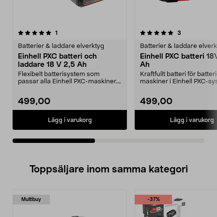
5.0av 5 stjärnor
recensioner
recensioner
1
3
0.0 av 5 stjärnor
Batterier & laddare elverktyg
Batterier & laddare elver
Einhell PXC batteri och
Einhell PXC batteri 18
laddare 18 V 2,5 Ah
Ah
Flexibelt batterisystem som
Kraftfullt batteri för batter
passar alla Einhell PXC-maskiner.
maskiner i Einhell PXC-sy
Einhell PXC startk...
Einhell PX...
499,00
499,00
Lägg i varukorg
Lägg i varukorg
Toppsäljare inom samma kategori
Multibuy
-37%