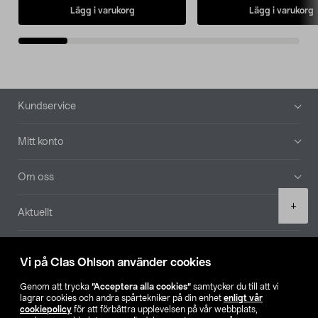
Lägg i varukorg
Lägg i varukorg
Sidfot
Kundservice
Mitt konto
Om oss
Product
+
Aktuellt
quantity
Våra bolag
Vi på Clas Ohlson använder cookies
Hitta butik
Genom att trycka
”Acceptera alla cookies”
samtycker du till att vi
lagrar cookies och andra spårtekniker på din enhet
enligt vår
cookiepolicy
för att förbättra upplevelsen på vår webbplats,