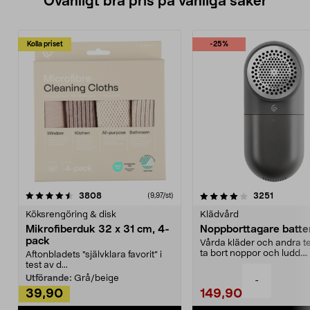
Ovanligt bra pris på vanliga saker
Kolla priset
-25%
4.0av 5 stjärnor
recensioner
4.5av 5 stjärnor
recensio
3808
3251
(9,97/st)
Köksrengöring & disk
Klädvård
Mikrofiberduk 32 x 31 cm, 4-
Noppborttagare batter
pack
Vårda kläder och andra tex
ta bort noppor och ludd.
Aftonbladets "självklara favorit” i
Noppborttagaren fräs...
test av d...
Utförande:
Grå/beige
-
39,90
149,90