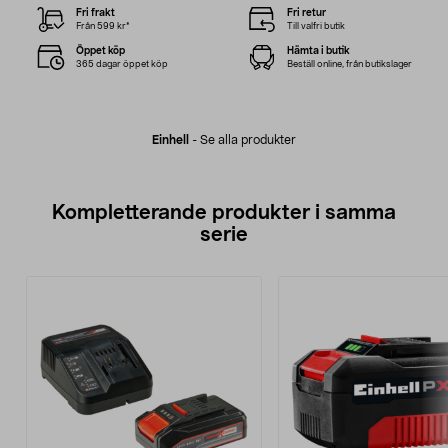
Fri frakt
Fri retur
Från 599 kr*
Till valfri butik
Öppet köp
Hämta i butik
365 dagar öppet köp
Beställ online, från butikslager
Einhell
-
Se alla produkter
Kompletterande produkter i samma
serie