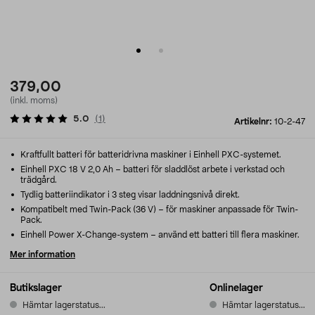
379,00
(inkl. moms)
5.0
(
1
)
Artikelnr:
10-2-47
Kraftfullt batteri för batteridrivna maskiner i Einhell PXC-systemet.
Einhell PXC 18 V 2,0 Ah – batteri för sladdlöst arbete i verkstad och
trädgård.
Tydlig batteriindikator i 3 steg visar laddningsnivå direkt.
Kompatibelt med Twin-Pack (36 V) – för maskiner anpassade för Twin-
Pack.
Einhell Power X-Change-system – använd ett batteri till flera maskiner.
Mer information
Butikslager
Onlinelager
Hämtar lagerstatus...
Hämtar lagerstatus...