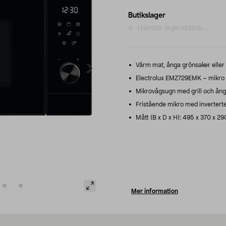
Butikslager
Hämtar lagerstatus...
Värm mat, ånga grönsaker eller 
Electrolux EMZ729EMK – mikro me
Mikrovågsugn med grill och ång
Fristående mikro med inverterte
Mått (B x D x H): 495 x 370 x 2
Mer information