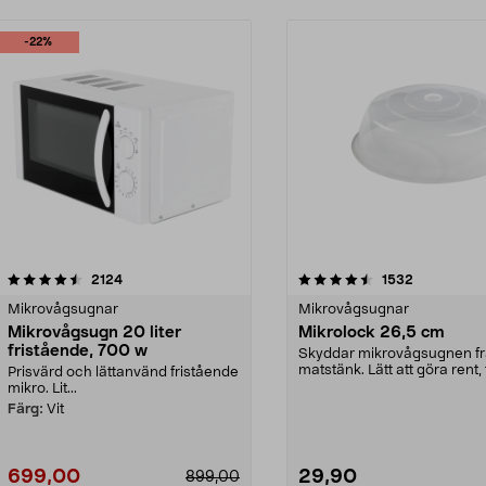
-22%
4.5 av 5 stjärnor
recensioner
4.5 av 5 stjärnor
recensioner
2124
1532
Mikrovågsugnar
Mikrovågsugnar
Mikrovågsugn 20 liter
Mikrolock 26,5 cm
fristående, 700 w
Skyddar mikrovågsugnen f
matstänk. Lätt att göra rent, 
Prisvärd och lättanvänd fristående
maskindisk.
mikro. Lit...
Färg:
Vit
699,00
29,90
899,00