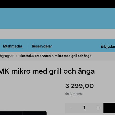
Multimedia
Reservdelar
Erbjuda
vågsugnar
Electrolux EMZ729EMK mikro med grill och ånga
K mikro med grill och ånga
3 299,00
(inkl. moms)
Product
quantity