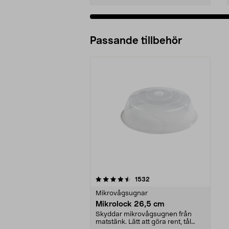
Passande tillbehör
5av 5 stjärnor
recensioner
1532
Mikrovågsugnar
Mikrolock 26,5 cm
Skyddar mikrovågsugnen från
matstänk. Lätt att göra rent, tål