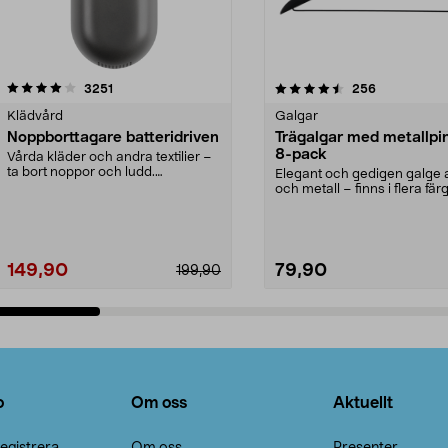
4.5av 5 stjärnor
recensioner
4.0av 5 stjärnor
recensioner
3251
256
Klädvård
Galgar
Noppborttagare batteridriven
Trägalgar med metallpi
8-pack
Vårda kläder och andra textilier –
ta bort noppor och ludd.
Elegant och gedigen galge a
Noppborttagaren fräs...
och metall – finns i flera färg
Galge med sv...
149,90
79,90
199,90
Lägg i varukorg
Lägg i varukorg
o
Om oss
Aktuellt
egistrera
Om oss
Presenter