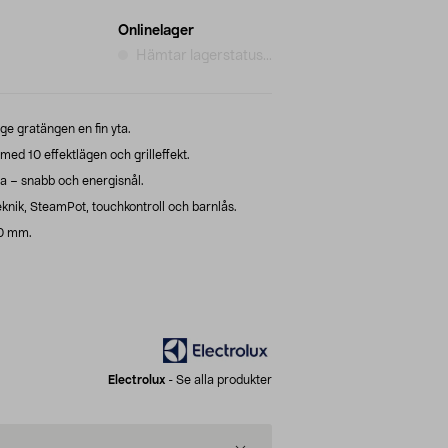
Onlinelager
Hämtar lagerstatus...
ge gratängen en fin yta.
d 10 effektlägen och grilleffekt.
a – snabb och energisnål.
knik, SteamPot, touchkontroll och barnlås.
90 mm.
Electrolux
-
Se alla produkter