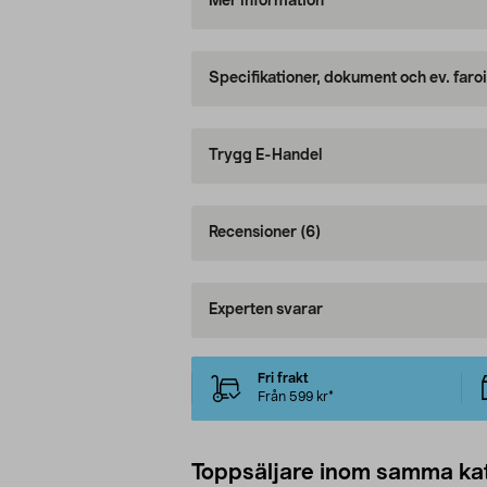
Mer information
Specifikationer, dokument och ev. faro
Trygg E-Handel
Recensioner
(6)
Experten svarar
Fri frakt
Från 599 kr*
Toppsäljare inom samma ka