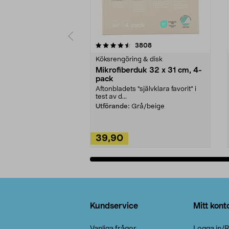
5av 5 stjärnor
4.0av 5 stjärnor
recensioner
3808
Köksrengöring & disk
Mikrofiberduk 32 x 31 cm, 4-
pack
Aftonbladets "självklara favorit” i
test av d...
Utförande:
Grå/beige
39,90
Lägg i varukorg
Sidfot
Kundservice
Mitt kont
Vanliga frågor
Logga in/R