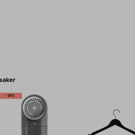
 saker
-25%