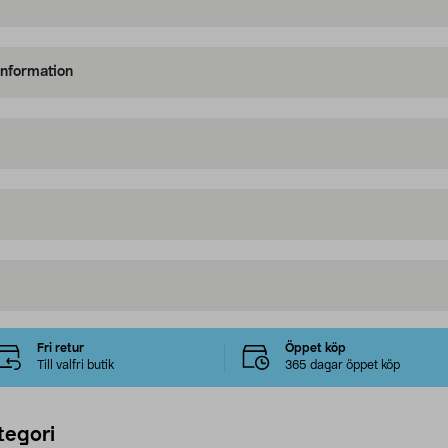
information
Fri retur
Öppet köp
Till valfri butik
365 dagar öppet köp
tegori