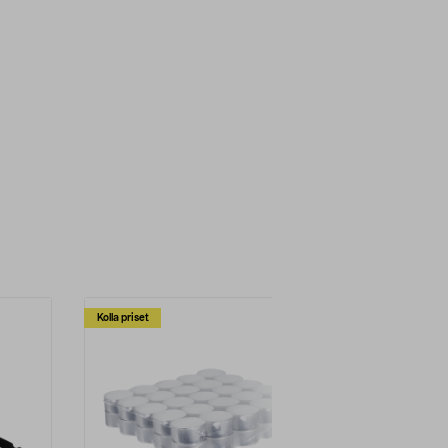
Kolla priset
Multibuy