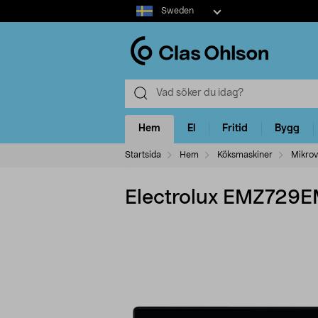
Select
Sweden
market
Hem
El
Fritid
Bygg
Startsida
Hem
Köksmaskiner
Mikro
Electrolux EMZ729EM