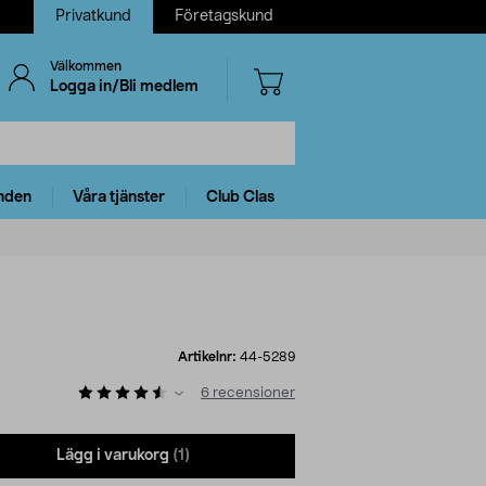
Privatkund
Företagskund
Välkommen
Logga in/Bli medlem
nden
Våra tjänster
Club Clas
Artikelnr:
44-5289
6
recensioner
Lägg i varukorg
(1)