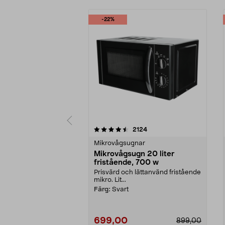
-22%
5 av 5 stjärnor
4.5 av 5 stjärnor
recensioner
2124
Mikrovågsugnar
Mikrovågsugn 20 liter
fristående, 700 w
Prisvärd och lättanvänd fristående
mikro. Lit...
Färg:
Svart
699,00
899,00