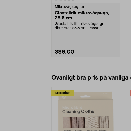
Mikrovågsugnar
Glastallrik mikrovågsugn,
28,8 cm
Glastallrik till mikrovågsugn –
diameter 28,8 cm. Passar
Electrolux, AEG, Whirlp...
399,00
Lägg i varukorg
Ovanligt bra pris på vanliga
Kolla priset