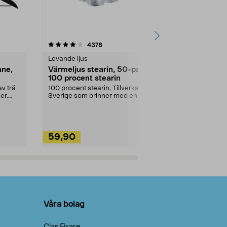
4.5av 5 stjärnor
recensioner
4.5
4378
2
Levande ljus
Rengöringsm
nne,
Värmeljus stearin, 50-pack,
Bikarbonat
100 procent stearin
Ett allsidigt 
städning och 
v trä
100 procent stearin. Tillverkade i
ute. Städa med
er.
Sverige som brinner med en
vacker och sotfri ...
59,90
49,90
Lägg i varukorg
Lägg
Våra bolag
Clas Fixare