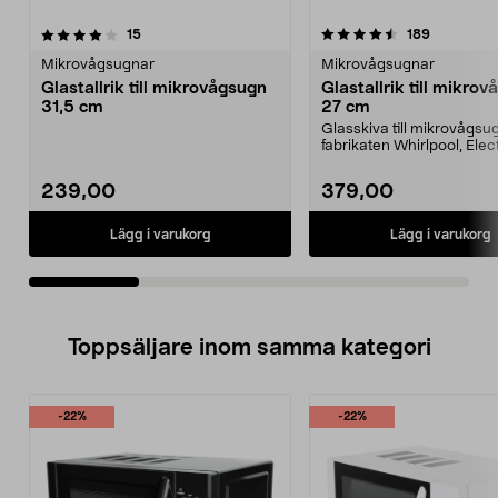
4.5av 5 stjärnor
recensioner
4.5av 5 stjärnor
recensione
15
189
Mikrovågsugnar
Mikrovågsugnar
Glastallrik till mikrovågsugn
Glastallrik till mikro
31,5 cm
27 cm
Glasskiva till mikrovågsu
fabrikaten Whirlpool, Elect
AEG, Sharp, H...
239,00
379,00
Lägg i varukorg
Lägg i varukorg
Toppsäljare inom samma kategori
-22%
-22%