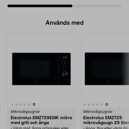
Används med
recensioner
recensioner
0
0
0.0 av 5 stjärnor
Mikrovågsugnar
Mikrovågsugnar
Electrolux EMZ729EMK mikro
Electrolux EMZ725
med grill och ånga
mikrovågsugn 25 lite
W
• Värm mat, ånga grönsaker eller
• Ånga, tina eller värm di