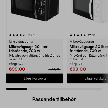
4.5 av 5 stjärnor
recensioner
4.5 av 5 stjärnor
recensio
2125
2125
Mikrovågsugnar
Mikrovågsugnar
Mikrovågsugn 20 liter
Mikrovågsugn 20 lite
fristående, 700 w
fristående, 700 w
Prisvärd och lättanvänd fristående
Prisvärd och lättanvänd f
mikro. Lit...
mikro. Lit...
Färg:
Svart
Färg:
Vit
699,00
699,00
899,00
Lägg i varukorg
Lägg i varukorg
Passande tillbehör