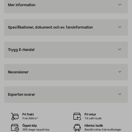
Mer information
Specifikationer, dokument och ev. faroinformation
Trygg E-Handel
Recensioner
Experten svarar
Fri frakt
Fri retur
Från 599 kr*
Till valfri butik
Öppet köp
Hämta i butik
365 dagar öppet köp
Beställ online, från butikslager