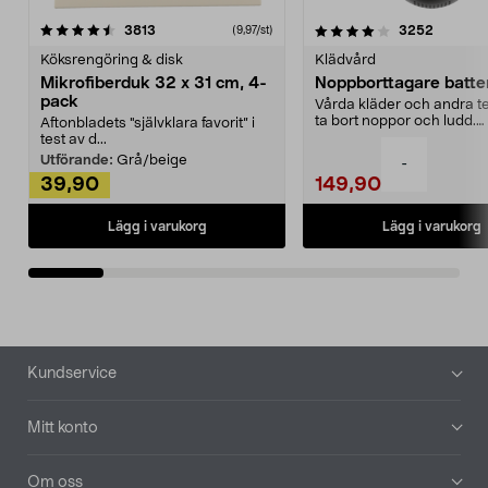
4.0av 5 stjärnor
recensioner
4.5av 5 stjärnor
recensio
3813
3252
(9,97/st)
Köksrengöring & disk
Klädvård
Mikrofiberduk 32 x 31 cm, 4-
Noppborttagare batter
pack
Vårda kläder och andra tex
ta bort noppor och ludd.
Aftonbladets "självklara favorit” i
Noppborttagaren fräs...
test av d...
Utförande:
Grå/beige
-
39,90
149,90
Lägg i varukorg
Lägg i varukorg
Sidfot
Kundservice
Mitt konto
Om oss