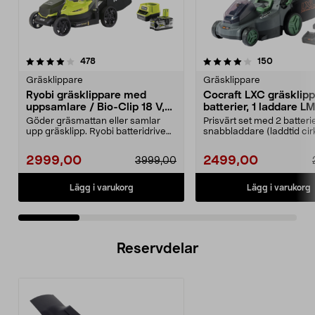
4.0 av 5 stjärnor
recensioner
4.5 av 5 stjärnor
recension
478
150
Gräsklippare
Gräsklippare
Ryobi gräsklippare med
Cocraft LXC gräsklipp
uppsamlare / Bio-Clip 18 V,
batterier, 1 laddare 
RLM18X33B50
Göder gräsmattan eller samlar
Prisvärt set med 2 batteri
upp gräsklipp. Ryobi batteridriven
snabbladdare (laddtid cir
gräsklippare fö...
minuter). Cocr...
2999,00
2499,00
3999,00
Lägg i varukorg
Lägg i varukorg
Reservdelar