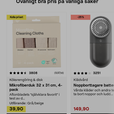
Ovanligt bra pris på vanliga saker
Kolla priset
-25%
4.0av 5 stjärnor
recensioner
4.5av 5 stjärnor
recensio
3808
3251
(9,97/st)
Köksrengöring & disk
Klädvård
Mikrofiberduk 32 x 31 cm, 4-
Noppborttagare batter
pack
Vårda kläder och andra tex
ta bort noppor och ludd.
Aftonbladets "självklara favorit” i
Noppborttagaren fräs...
test av d...
Utförande:
Grå/beige
39,90
149,90