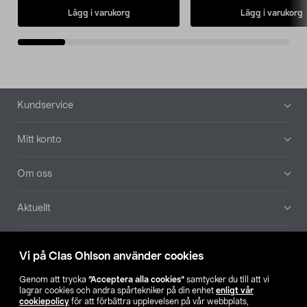
Lägg i varukorg
Lägg i varukorg
Sidfot
Kundservice
Mitt konto
Om oss
Aktuellt
Våra bolag
Vi på Clas Ohlson använder cookies
Hitta butik
Genom att trycka
”Acceptera alla cookies”
samtycker du till att vi
lagrar cookies och andra spårtekniker på din enhet
enligt vår
cookiepolicy
för att förbättra upplevelsen på vår webbplats,