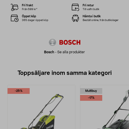
Fri frakt
Fri retur
Från 599 kr*
Till valfri butik
Öppet köp
Hämta i butik
365 dagar öppet köp
Beställ online, från butikslager
Bosch
-
Se alla produkter
Toppsäljare inom samma kategori
-25%
Multibuy
-17%