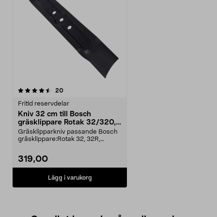
recensioner
20
Fritid reservdelar
Kniv 32 cm till Bosch
gräsklippare Rotak 32/320,
Arm 32/3200
Gräsklipparkniv passande Bosch
gräsklippare:Rotak 32, 32R,
320Rotak 32 ErgoflexA...
319,00
Lägg i varukorg